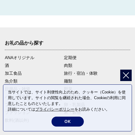
お礼の品から探す
ANAオリジナル
定期便
酒
肉類
加工食品
旅行・宿泊・体験
魚介類
麺類
日用品・雑貨
野菜
当サイトでは、サイト利便性向上のため、クッキー（Cookie）を使
パン・菓子類
電化製品
用しています。サイトの閲覧を継続された場合、Cookieの利用に同
意したことものといたします。
フルーツ
卵・乳製品
詳細については
プライバシーポリシー
をお読みください。
ファッション
米・穀物
飲料(酒以外)
返礼品なし
OK