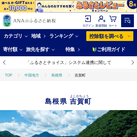
ログイン
新規登録
カート
カテゴリ
地域
ランキング
控除額を調べる
寄付額
旅先を探す
特集
ご利用ガイド
「ふるさとチョイス」システム連携に関して
TOP
中国地方
島根県
吉賀町
よしかちょう
島根県
吉賀町