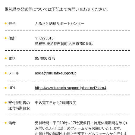
返礼品や発送等については下記までお問い合わせください。
担当
ふるさと納税サポートセンター
住所
〒 6995513
島根県 鹿足郡吉賀町 六日市750番地
電話
0570067378
メール
ask-a@furusato-support.jp
URL
https://www.furusato-support.jp/contact?site=4
寄付証明書の
申込完了日から2週間程度
送付時期目安
備考
受付時間：平日10時～17時(祝祭日・特定休業期間を除く)
お問い合わせは以下のフォームからお願いいたします。
お届け日の確認やお届け先変更などもフォームから行えま