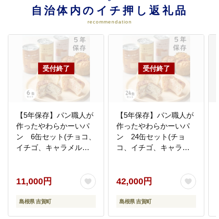
事業
自治体内のイチ押し返礼品
・農林業者への支援 ・商工業事業
recommendation
者への支援 ・地域産業の振興支援
06
「ふるさとの地域医療」に関する
事業
地域の医療を守り、充実させるた
めの事業に使わせていただきま
す。
【5年保存】パン職人が
【5年保存】パン職人が
07
「吉賀高等学校支援」に関する事
作ったやわらかーいパ
作ったやわらかーいパ
業
ン 6缶セット(チョコ、
ン 24缶セット(チョ
町内唯一の高等学校である県立高
イチゴ、キャラメル各2
コ、イチゴ、キャラメ
等学校支援、高校魅力化のための
缶)
ル各8缶)
事業に使わせていただきます。
11,000円
42,000円
08
町長におまかせ
島根県 吉賀町
島根県 吉賀町
（１）～（７）の事業から、町長
が指定を行います。