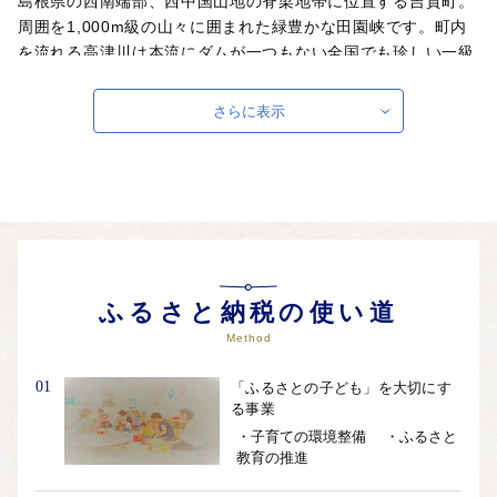
島根県の西南端部、西中国山地の脊梁地帯に位置する吉賀町。
周囲を1,000m級の山々に囲まれた緑豊かな田園峡です。町内
を流れる高津川は本流にダムが一つもない全国でも珍しい一級
河川で、国土交通省の水質調査で何度も日本一に選ばれていま
す。「日本の棚田百選」に認定された大井谷の棚田など豊かな
さらに表示
自然があります。カタクリ、彼岸花やシャクナゲなど地域資源
を生かしたイベントや石見神楽などの伝統芸能も盛んです。
ふるさと納税の使い道
Method
01
「ふるさとの子ども」を大切にす
る事業
・子育ての環境整備 ・ふるさと
教育の推進