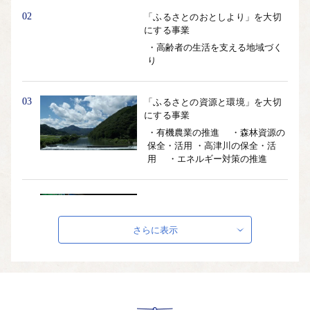
02
「ふるさとのおとしより」を大切
にする事業
・高齢者の生活を支える地域づく
り
03
「ふるさとの資源と環境」を大切
にする事業
・有機農業の推進 ・森林資源の
保全・活用 ・高津川の保全・活
用 ・エネルギー対策の推進
04
「ふるさとの文化」を大切にする
事業
さらに表示
・地域文化の伝承・育成 ・伝統芸
能の伝承・育成 ・文化財・文化資
源の保存・活用
05
「ふるさとの産業振興」に関する