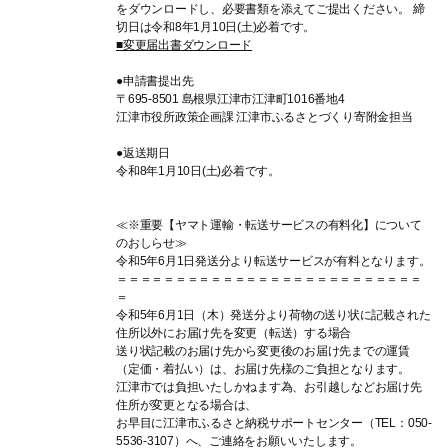
をダウンロードし、必要書類を添えてご提出ください。 締
切日は令和8年1月10日(土)必着です。
■変更届出書ダウンロード
●申請書提出先
〒695-8501 島根県江津市江津町1016番地4
江津市役所政策企画課 江津市ふるさとづくり寄附金担当
●返送期日
令和8年1月10日(土)必着です。
≪※重要【ヤマト運輸・転送サービスの有料化】について
のおしらせ≫
令和5年6月1日発送分より転送サービスが有料となります。
＝＝＝＝＝＝＝＝＝＝＝＝＝＝＝＝＝＝＝＝＝＝＝＝＝＝
＝
令和5年6月1日（木）発送分より荷物の送り状に記載された
住所以外にお届け先を変更（転送）する場合
送り状記載のお届け先から変更後のお届け先までの運賃
（定価・着払い）は、お届け先様のご負担となります。
江津市では負担いたしかねます為、お引越しなどお届け先
住所が変更となる場合は、
お早目に江津市ふるさと納税サポートセンター（TEL：050-
5536-3107）へ、ご連絡をお願いいたします。