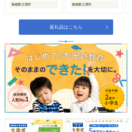
かな恵みをはじめとする地域の宝
島根県 江津市
島根県 江津市
を活かしたふるさとに暮らす人々
の交流を通して、田舎への理解を
ふかめ、U・Iターンによる定住を
促進することで、ふるさとで暮ら
返礼品はこちら
す人々が元気になる
06
自治体におまかせ
広く市政事業に活用させていただ
きます。