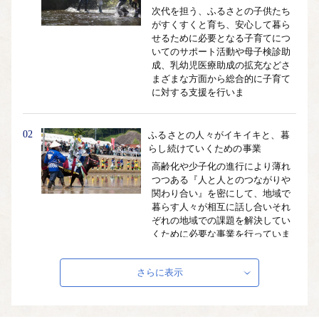
次代を担う、ふるさとの子供たち
がすくすくと育ち、安心して暮ら
せるために必要となる子育てにつ
いてのサポート活動や母子検診助
成、乳幼児医療助成の拡充などさ
まざまな方面から総合的に子育て
に対する支援を行いま
02
ふるさとの人々がイキイキと、暮
らし続けていくための事業
高齢化や少子化の進行により薄れ
つつある『人と人とのつながりや
関わり合い』を密にして、地域で
暮らす人々が相互に話し合いそれ
ぞれの地域での課題を解決してい
くために必要な事業を行っていま
す。
さらに表示
03
江の川が育み人麻呂が愛したふる
さとの自然、景観を活かした事業