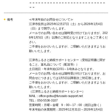
＝＝＝＝＝＝＝＝＝＝＝＝＝＝＝＝＝＝＝＝＝＝＝＝＝＝
＝＝
備考
≪年末年始のお問合せについて≫
江津市役所は2025年12月27日（土）から2026年1月4日
（日）まで閉庁いたします。
メールでのお問い合わせは随時受け付けておりますが、202
6年1月5日（月）以降のご対応となりますことをご了承くだ
さい。
ご不便をおかけいたしますが、ご理解いただきますようお
願いいたします。
江津市ふるさと納税サポートセンター（受領証明書に関す
ること、返礼品について（配送等））
土日祝日・年末年始(12/31～1/4)休みとなります。
メールでのお問い合わせは随時受け付けておりますが、お
問合せにつきましては1月5日以降順次ご対応致します。
ご不便をおかけいたしますが、ご理解いただきますようお
願いいたします。
（江津市ふるさと納税サポートセンター）
MAIL：office-gotsu@furusato-support.net
TEL：050-5536-3107
営業時間：月曜～金曜 9：00～17：00（祝日は除く）
年末年始の休業期間：2025年12月31日～2026年1月4日