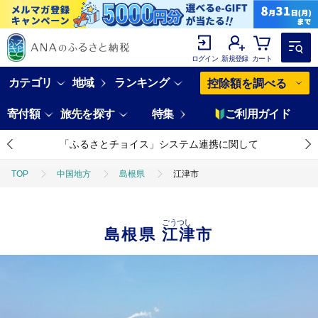
ログイン
新規登録
カート
カテゴリ
地域
ランキング
控除額を調べる
寄付額
旅先を探す
特集
ご利用ガイド
「ふるさとチョイス」システム連携に関して
TOP
中国地方
島根県
江津市
ごうつし
島根県
江津市