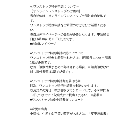
≪ワンストップ特例申請について≫
【オンラインワンストップのご案内】
当自治体は、オンラインワンストップ申請対象自治体で
す。
ワンストップ特例申請をご希望の方はぜひご活用くださ
い。
※自治体マイページへの登録が必要となります。申請締切
日は令和8年1月10日(土)迄です。
■自治体マイページ
●ワンストップ特例申請の提出について
ワンストップ特例を希望された方は、寄附1件につき申請書
1枚が必要です。
なお、複数件数まとめて郵送される場合、申請書複数枚に
対し添付書類は1部で結構です。
●ワンストップ特例申請書お届け時期
順次、ワンストップ特例申請書を郵送いたします。
◎お急ぎの方は、申請書をダウンロードして、令和8年1月
10日(土)までに下記宛先にご提出ください。※必着※
■ワンストップ特例申請書ダウンロード
●変更申出書
申請後、住所や名字等の変更がある方は、「変更届出書」