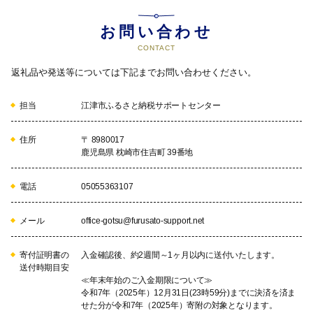
お問い合わせ
CONTACT
返礼品や発送等については下記までお問い合わせください。
担当
江津市ふるさと納税サポートセンター
住所
〒 8980017
鹿児島県 枕崎市住吉町 39番地
電話
05055363107
メール
office-gotsu@furusato-support.net
寄付証明書の
入金確認後、約2週間～1ヶ月以内に送付いたします。
送付時期目安
≪年末年始のご入金期限について≫
令和7年（2025年）12月31日(23時59分)までに決済を済ま
せた分が令和7年（2025年）寄附の対象となります。