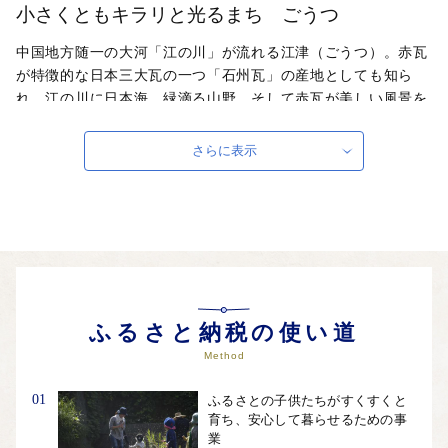
小さくともキラリと光るまち ごうつ
中国地方随一の大河「江の川」が流れる江津（ごうつ）。赤瓦
が特徴的な日本三大瓦の一つ「石州瓦」の産地としても知ら
れ、江の川に日本海、緑滴る山野、そして赤瓦が美しい風景を
生み出しています。～GO GOTSU！山陰の「創造力特区へ」
～をスローガンに掲げ、新たな活動や価値の創造に果敢に挑む
さらに表示
風土を醸成することで「江津に住みたい！」「江津に住んで良
かった」と言われるまちを目指します。江津の創造力が拓く未
来へ。あなたの参加をお待ちしています。
自治体ホームページは
こちら
（外部サイト）
外部サイトへ遷移します。
個人情報の保護は遷移先サイトの方針に従います。
ふるさと納税の使い道
Method
01
ふるさとの子供たちがすくすくと
育ち、安心して暮らせるための事
業