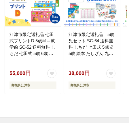
江津市限定返礼品 七田
江津市限定返礼品 5歳
式プリントD 5歳半～就
児セット SC-64 送料無
学前 SC-52 送料無料 し
料 しちだ 七田式 5歳児
ちだ 七田式 5歳 6歳 就
5歳 絵本 たしざん 九九
学前 幼児 子育て 教育
地理 首都 国旗 子育て
教材 こども 子ども キッ
教育 教材 教材セット 勉
ズ プリント 勉強 短時間
強 こども 子ども キッズ
55,000円
38,000円
知育 学べる セット トレ
知育 学べる セット トレ
ーニング 知育トレーニ
ーニング 知育トレーニ
島根県 江津市
島根県 江津市
ング 贈答用 プレゼント
ング 贈答用 プレゼント
ドリル 問題集 学習 学び
ドリル 問題集 学習 学び
息子 娘 孫 ひ孫 贈り物
息子 娘 孫 ひ孫 贈り物
CD 国