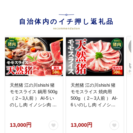
中国地方随一の大河「江の川」が
流れる江津市は、柿本人麻呂とそ
の妻依羅娘子の出会いがあった場
所と言われています。人麻呂も多
自治体内のイチ押し返礼品
くの歌に残したふるさとの情景
recommendation
が、時代は移れど変わることなく
伝えられており、こうし
04
大元神楽、石見神楽等、ふるさと
の伝統芸能、文化の伝承に関する
事業
私たちの暮らすふるさと江津で
は、大元神楽や石見神楽をはじめ
とし多くの伝統芸能が盛んに行わ
天然猪 江の川shishi 猪
天然猪 江の川shishi 猪
れています。こうした郷土の伝統
モモスライス 鍋用 500g
モモスライス 焼肉用
芸能や、文化を次代に伝承するた
（ 2～3人前 ） AI-5 い
500g （ 2～3人前 ） AI-
めの事業を行います。
のしし肉 イノシシ肉 猪
6 いのしし肉 イノシシ
肉 猪 モモ肉 スライス
肉 猪肉 猪 モモ肉 スラ
05
ジビエ 鍋
イス ジビエ
江の川の豊かな恵みを活かした交
流を通じて人々が元気になる事業
13,000円
13,000円
都市に暮らす人々が、江の川の豊