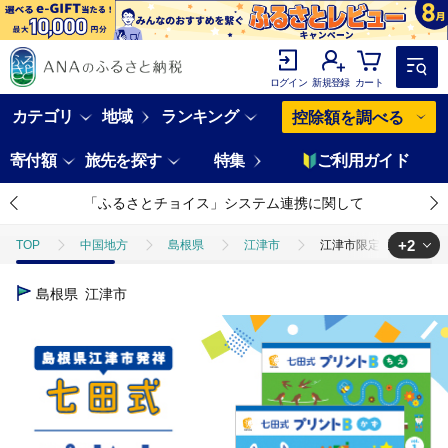
ログイン
新規登録
カート
カテゴリ
地域
ランキング
控除額を調べる
寄付額
旅先を探す
特集
ご利用ガイド
「ふるさとチョイス」システム連携に関して
+2
TOP
中国地方
島根県
江津市
江津市限定返礼品 七田式プ
TOP
日用品・雑貨
江津市限定返礼品 七田式プリントB 3歳半～5歳 S
島根県
江津市
TOP
日用品・雑貨
ほかの雑貨・日用品
江津市限定返礼品 七田