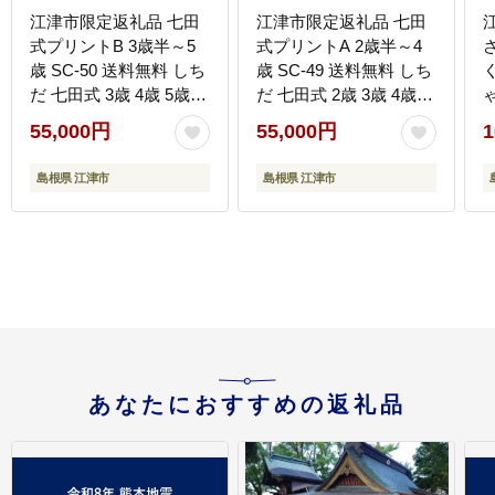
江津市限定返礼品 七田
江津市限定返礼品 七田
式プリントB 3歳半～5
式プリントA 2歳半～4
歳 SC-50 送料無料 しち
歳 SC-49 送料無料 しち
だ 七田式 3歳 4歳 5歳
だ 七田式 2歳 3歳 4歳
就学前 幼児 子育て 教育
就学前 幼児 プリント 子
55,000円
55,000円
1
教材 こども 子ども キッ
育て 教育 教材 勉強 こ
ズ 知育 プリント 勉強
ども 子ども キッズ 知育
島根県 江津市
島根県 江津市
短時間 学べる セット ト
学べる セット トレーニ
レーニング 知育トレー
ング 短時間 知育トレー
ニング 贈答用 プレゼン
ニング 贈答用 プレゼン
ト 学習 学び 息子 娘 孫
ト ドリル 問題集 学習
ひ孫 贈り物
学び 息子 娘 孫 ひ孫
あなたにおすすめの返礼品