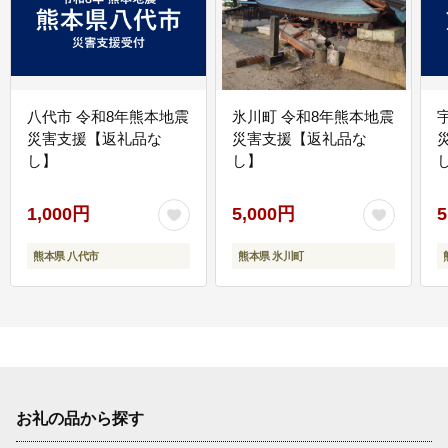
八代市 令和8年熊本地震
氷川町 令和8年熊本地震
災害支援【返礼品な
災害支援【返礼品な
し】
し】
し
1,000円
5,000円
5
熊本県 八代市
熊本県 氷川町
お礼の品から探す