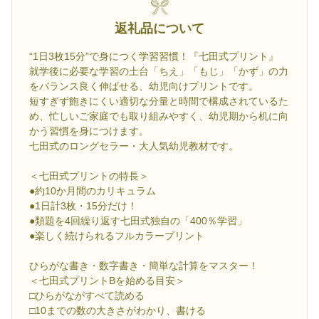
返礼品について
“1日3枚15分”で身につく学習習慣！『七田式プリント』
就学後に必要な学習の土台「ちえ」「もじ」「かず」の力
をバランス良く伸ばせる、幼児向けプリントです。
短すぎず飽きにくい適切な分量と時間で構成されているた
め、忙しいご家庭でも取り組みやすく、幼児期から机に向
かう習慣を身につけます。
七田式のロングセラー・大人気幼児教材です。
＜七田式プリントの特長＞
●約10か月間のカリキュラム
●1日計3枚・15分だけ！
●類題を4回繰り返す七田式独自の「400％学習」
●楽しく続けられるフルカラープリント
ひらがな書き・数字書き・簡単な計算をマスター！
＜七田式プリントBを始める目安＞
□ひらがながすべて読める
□10までの数の大きさがわかり、書ける