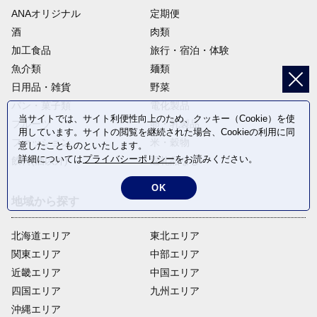
ANAオリジナル
定期便
酒
肉類
加工食品
旅行・宿泊・体験
魚介類
麺類
日用品・雑貨
野菜
パン・菓子類
電化製品
当サイトでは、サイト利便性向上のため、クッキー（Cookie）を使
フルーツ
卵・乳製品
用しています。サイトの閲覧を継続された場合、Cookieの利用に同
ファッション
米・穀物
意したことものといたします。
詳細については
プライバシーポリシー
をお読みください。
飲料(酒以外)
返礼品なし
OK
地域から探す
北海道エリア
東北エリア
関東エリア
中部エリア
近畿エリア
中国エリア
四国エリア
九州エリア
沖縄エリア