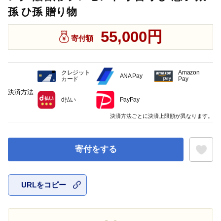
孫 ひ孫 贈り物
55,000円
寄付額
クレジット
Amazon
ANA Pay
カード
Pay
決済方法
d払い
PayPay
決済方法ごとに決済上限額が異なります。
寄付をする
URLをコピー
お気に入