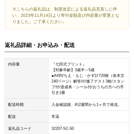
※こちらの返礼品は、制度改定による返礼品見直しに伴
い、2023年11月14日より寄付金額及び内容量が変更とな
りました。ご了承ください。
返礼品詳細・お申込み・配送
内容量
『七田式プリント』
【対象年齢】3歳半～5歳
●A4判/ちえ・もじ・かず計720枚（各本文
240ページ）解答付/修了テスト3枚/スタン
プ付/達成表・シール付/おうちの方への手
引き1冊
配送時期
入金確認後、約2週間から1ヶ月で発送。
配送
常温
返礼品コード
32207-SC-50