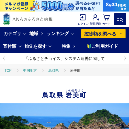
ログイン
新規登録
カート
カテゴリ
地域
ランキング
控除額を調べる
寄付額
旅先を探す
特集
ご利用ガイド
「ふるさとチョイス」システム連携に関して
TOP
中国地方
鳥取県
岩美町
いわみちょう
鳥取県
岩美町