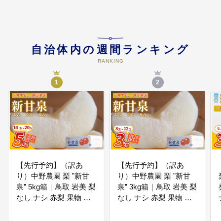
04
みんなが元気で安心して暮らせる
まちづくりに関する事業
地域課題の解決に対する地域の自
発的な取り組みへの支援や多世代
自治体内の週間ランキング
交流の場を創出し、地域活動を活
発化させるとともに、だれもが安
RANKING
心して暮らせるまちづくりにつな
げる事業
1
2
05
美しい自然環境の保全・活用に関
する事業
山陰海岸ジオパークなどの自然を
活用し地域の活性化につなげる事
業
【先行予約】（訳あ
【先行予約】（訳あ
り）中野農園 梨 ”新甘
り）中野農園 梨 ”新甘
06
特色ある魅力的なまちづくりに関
泉” 5kg箱｜鳥取 岩美 梨
泉” 3kg箱｜鳥取 岩美 梨
する事業
なし ナシ 赤梨 果物 フ
なし ナシ 赤梨 果物 フ
特産品の育成や観光施設の管理・
ルーツ 常温 ※お届けは
ルーツ 常温 ※お届けは
運営など、町の特色を生かし地域
2026年8月下旬以降
2026年8月下旬以降
の活性化につなげる事業