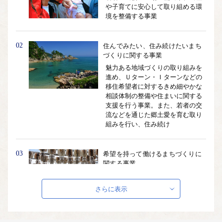
や子育てに安心して取り組める環
境を整備する事業
02
住んでみたい、住み続けたいまち
づくりに関する事業
魅力ある地域づくりの取り組みを
進め、Ｕターン・Ｉターンなどの
移住希望者に対するきめ細やかな
相談体制の整備や住まいに関する
支援を行う事業。また、若者の交
流などを通じた郷土愛を育む取り
組みを行い、住み続け
03
希望を持って働けるまちづくりに
関する事業
それぞれの産業の魅力を高め、発
信するとともに、起業・就業の支
さらに表示
援を行い、新規雇用へとつなげ産
業全体の振興につなげる事業