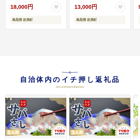
【41022】
【41047】
18,000円
13,000円
鳥取県 岩美町
鳥取県 岩美町
自治体内のイチ押し返礼品
recommendation