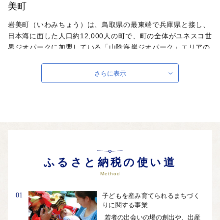
美町
岩美町（いわみちょう）は、鳥取県の最東端で兵庫県と接し、
日本海に面した人口約12,000人の町で、町の全体がユネスコ世
界ジオパークに加盟している「山陰海岸ジオパーク」エリアの
一部になっています。美しい景色と美味しい食事、そして地元
の人々の温かいおもてなしで皆さまをお迎えします。岩美町で
さらに表示
は、ふるさと納税制度の創設に伴い平成20年度から「ふるさと
岩美まちづくり寄附制度」を設置し、多くの皆さまからご寄附
をいただいて参りました。皆さまからいただいた寄附金は、貴
重な自然環境を保全し活用する事業や、特色ある魅力的なまち
づくりを推進する事業の財源として活用しています。
自治体ホームページは
こちら
（外部サイト）
外部サイトへ遷移します。
ふるさと納税の使い道
個人情報の保護は遷移先サイトの方針に従います。
Method
01
子どもを産み育てられるまちづく
りに関する事業
若者の出会いの場の創出や、出産