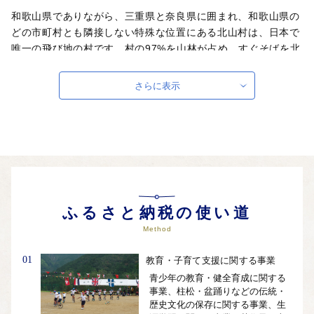
和歌山県でありながら、三重県と奈良県に囲まれ、和歌山県の
どの市町村とも隣接しない特殊な位置にある北山村は、日本で
唯一の飛び地の村です。村の97%を山林が占め、すぐそばを北
山川が悠々と流れる自然豊かな人口500人程度の小さな村で
す。日本で唯一の「観光いかだ下り」は北山村の夏の風物詩
さらに表示
に。世界で唯一北山村だけに自生していた幻の柑橘「じゃば
ら」はメディアにも取り上げていただき話題となっています。
自治体ホームページは
こちら
（外部サイト）
外部サイトへ遷移します。
個人情報の保護は遷移先サイトの方針に従います。
ふるさと納税の使い道
Method
01
教育・子育て支援に関する事業
青少年の教育・健全育成に関する
事業、柱松・盆踊りなどの伝統・
歴史文化の保存に関する事業、生