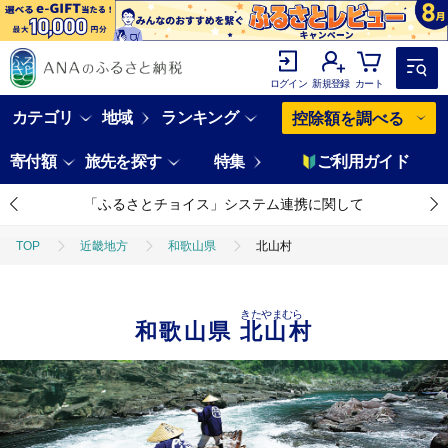
ログイン
新規登録
カート
カテゴリ
地域
ランキング
控除額を調べる
寄付額
旅先を探す
特集
ご利用ガイド
「ふるさとチョイス」システム連携に関して
TOP
近畿地方
和歌山県
北山村
きたやまむら
和歌山県
北山村