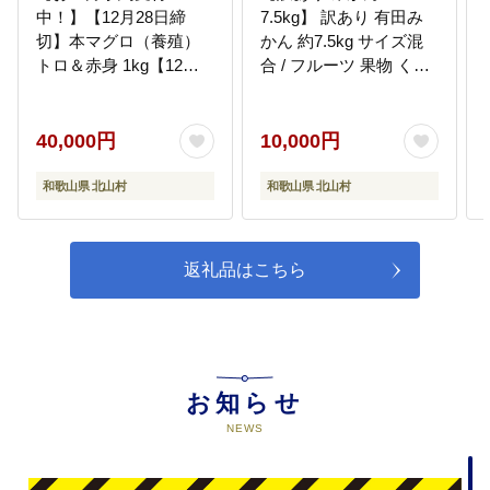
中！】【12月28日締
7.5kg】 訳あり 有田み
切】本マグロ（養殖）
かん 約7.5kg サイズ混
トロ＆赤身 1kg【12月
合 / フルーツ 果物 くだ
25日～30日発送】
もの 柑橘 みかん ミカン
【nks105B-sg】
オレンジ 温州ミカン み
かん 名産地 甘い みかん
40,000円
10,000円
ご家庭用 訳ありみかん
蜜柑 有機質肥料100%
和歌山県 北山村
和歌山県 北山村
有田 産地直送 ※2026年
11月～2027年1月に順次
発送予定（お届け日指
返礼品はこちら
定不可）※北海道・沖
縄・離島への配送不可
【nuk157F】
お知らせ
NEWS