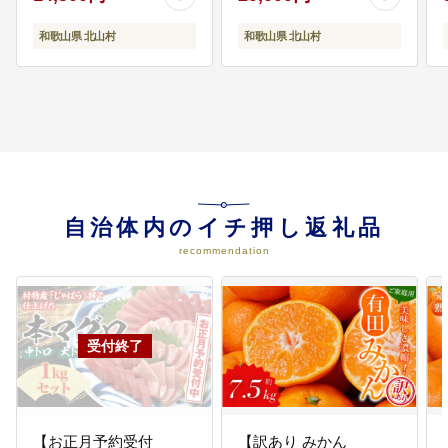
ご家庭用 【inm110C】
和歌山県 北山村
和歌山県 北山村
自治体内のイチ押し返礼品
recommendation
【お正月予約受付
【訳あり みかん