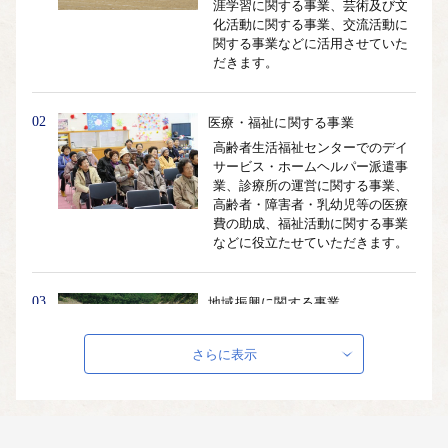
涯学習に関する事業、芸術及び文
化活動に関する事業、交流活動に
関する事業などに活用させていた
だきます。
02
医療・福祉に関する事業
高齢者生活福祉センターでのデイ
サービス・ホームヘルパー派遣事
業、診療所の運営に関する事業、
高齢者・障害者・乳幼児等の医療
費の助成、福祉活動に関する事業
などに役立たせていただきます。
03
地域振興に関する事業
昔、北山川で木材運搬の手段とし
ていた筏流しを現在、観光筏下り
さらに表示
として復活させていますが、筏師
後継者の不足等の問題があり存続
が危ぶまれています。この伝統あ
る筏下りを後世に伝え残していき
たいと考えています。