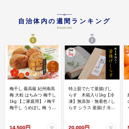
04
村長が必要と認める事業
自治体内の週間ランキング
村長が必要だと判断する事業に活
用させていただきます。
RANKING
1
2
梅干し 最高級 紀州南高
特上茹でたて釜揚げし
梅 大粒 はちみつ 梅干し
らす 木箱入り1kg【冷
1kg 【ご家庭用】 / 梅干
凍】無添加・無着色 / し
梅干し うめぼし 梅 うめ
らす シラス 釜揚げ 冷凍
ウメ はちみつ はちみつ
【mar108】
梅 はちみつ梅干し 南高
梅 南高梅梅干し 家庭用
14,500円
20,000円