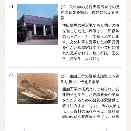
01
(1) 民俗学の父柳田國男やその兄
弟の偉業を顕彰し後世に伝える事
業
柳田國男の生誕地であり幼少の頃
を過ごした辻川界隈は、「民俗学
のふるさと」として知られていま
す。文化勲章を受章した柳田國男
を生んだ松岡家は学問や芸術に優
れた兄弟がおり、地方行政、国文
学、言語学、大和絵な
02
(2) 船舶工学の権威吉識雅夫を顕
彰し後世に伝える事業
船舶工学の権威として知られ、文
化勲章を受章した吉識雅夫の業績
をたたえるための普及啓蒙活動に
取り組みます。 また、氏の人柄を
伝える資料の保存を考え、資料目
録の作成や収蔵物のデジタル化等
に取り組みます。