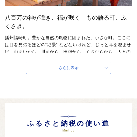
八百万の神が囁き、福が咲く。もの語る町、ふ
くさき。
播州福崎町。豊かな自然の風物に囲まれた、小さな町。ここに
は目を見張るほどの“絶景” などないけれど、じっと耳を澄ませ
ば、山あいから、川辺から、田畑から、くさむらから、人々の
営みの隙間から“人ならざるもの” の囁きが聞こえてくる町。風
が語り、水が語り、人が語る。ようこそ、万物が語りし福崎
さらに表示
へ。
ふるさと納税の使い道
Method