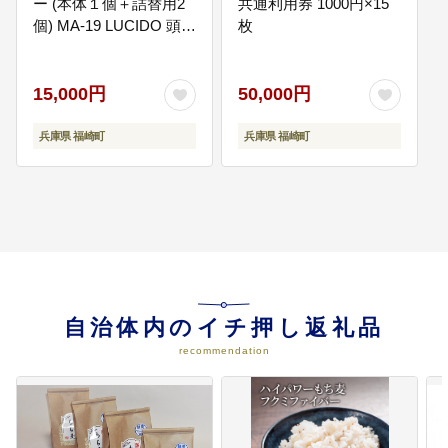
ー (本体１個＋詰替用2
共通利用券 1000円×15
興などまちの発展、充実に資する
個) MA-19 LUCIDO 頭皮
枚
事業
ケア 臭いケア お風呂
地域福祉を推進していくととも
に、災害に強いまちづくり、事故
15,000円
50,000円
や犯罪のない地域づくりを進めて
いきます。 また、農業振興並びに
兵庫県 福崎町
兵庫県 福崎町
豊かな自然や観光資源を活かした
魅力あるまちづくりにも取り組く
んでいきます。
06
(6) 観光まちづくり（ガジロウな
どの妖怪事業）や環境整備に資す
る事業
日本一の勤労河童と呼ばれる「河
童のガジロウ」。柳田國男が幼少
自治体内のイチ押し返礼品
期を過ごした辻川界隈にて、2014
recommendation
年2月14日に捕獲され、その後福崎
町の観光のために毎日15分ごとに
辻川山公園の池から飛び出してい
ます。見た