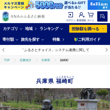
ログイン
新規登録
カート
カテゴリ
地域
ランキング
控除額を調べる
寄付額
旅先を探す
特集
ご利用ガイド
「ふるさとチョイス」システム連携に関して
TOP
近畿地方
兵庫県
福崎町
ふくさきちょう
兵庫県
福崎町