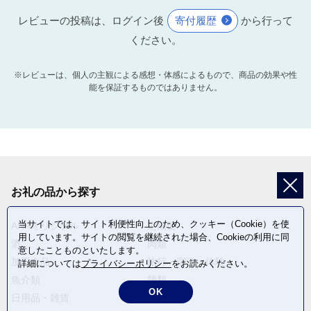
レビューの投稿は、ログイン後
寄付履歴
から行って
ください。
※レビューは、個人の主観による感想・体感によるもので、商品の効果や性
能を保証するものではありません。
お礼の品から探す
当サイトでは、サイト利便性向上のため、クッキー（Cookie）を使
ANAオリジナル
定期便
用しています。サイトの閲覧を継続された場合、Cookieの利用に同
酒
肉類
意したことものといたします。
加工食品
旅行・宿泊・体験
詳細については
プライバシーポリシー
をお読みください。
魚介類
麺類
OK
日用品・雑貨
野菜