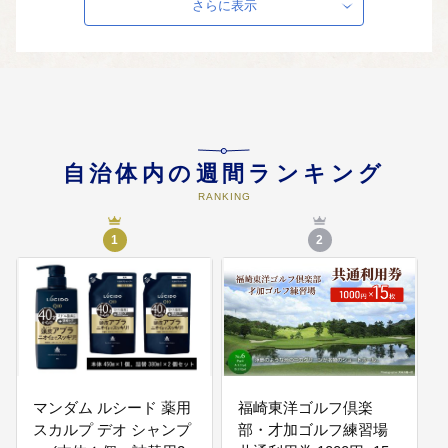
さらに表示
03
(3) 大庄屋三木家住宅の保存整
備、活用に関する事業
福崎町の重要な文化遺産である大
庄屋三木家住宅は、柳田國男が民
俗学の基礎をつちかった記念すべ
き場所でもあり、柳田國男生家、
旧神崎郡役所（神崎郡歴史民俗資
自治体内の週間ランキング
料館）、旧辻川郵便局などととも
に辻川界隈の主要な施
RANKING
1
2
04
(4) 次代を担う子どもたちの教育
やその環境整備に関する事業
少子化が進展する中、子どもを安
心して生み育てることができる環
境づくりを進めるとともに、教育
環境の整備・充実など子どもの健
全育成や子育て支援、保育サービ
スの充実などに活用します。
マンダム ルシード 薬用
福崎東洋ゴルフ倶楽
スカルプ デオ シャンプ
部・才加ゴルフ練習場
05
(5) 健康福祉・安全安心・産業振