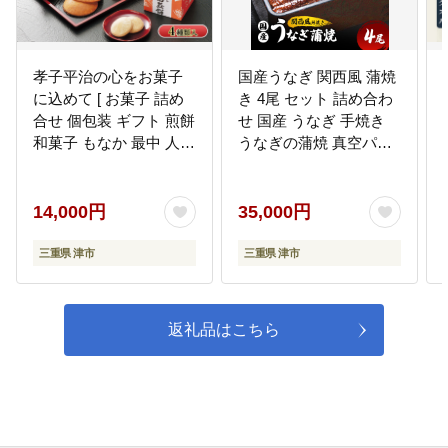
校）
一志学園高等学校の教育環境の充
実に活用させていただきます。
（寄附額の50％を指定校へ交付、
孝子平治の心をお菓子
国産うなぎ 関西風 蒲焼
50％は市全体の教育環境の充実に
に込めて [ お菓子 詰め
き 4尾 セット 詰め合わ
活用します。）
合せ 個包装 ギフト 煎餅
せ 国産 うなぎ 手焼き
和菓子 もなか 最中 人気
うなぎの蒲焼 真空パッ
]
ク 個包装 鰻 ウナギ う
10
こどもたちが未来に向かってかが
なぎの蒲焼き うなぎ蒲
やくまちづくり（青山高等学校）
焼 うな丼 冷凍 三重 津
14,000円
35,000円
青山高等学校の教育環境の充実に
市
活用させていただきます。（寄附
額の50％を指定校へ交付、50％は
三重県 津市
三重県 津市
市全体の教育環境の充実に活用し
ます。）
返礼品はこちら
11
こどもたちが未来に向かってかが
やくまちづくり（高田短期大学）
高田短期大学の教育環境の充実に
活用させていただきます。（寄附
額の50％を指定校へ交付、50％は