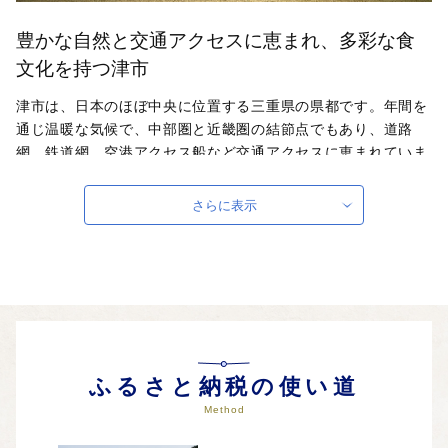
豊かな自然と交通アクセスに恵まれ、多彩な食
文化を持つ津市
津市は、日本のほぼ中央に位置する三重県の県都です。年間を
通じ温暖な気候で、中部圏と近畿圏の結節点でもあり、道路
網、鉄道網、空港アクセス船など交通アクセスに恵まれていま
す。古くは安濃津と呼ばれ、坊津（南さつま市）、花旭塔津
（福岡市）と並んで「日本三津」の一つとされます。室町時代
さらに表示
から戦国時代にかけて、美杉地域を本拠とする伊勢国司北畠氏
が中世都市を形成し、大変栄えました。江戸時代には、築城の
名手である武将藤堂高虎が伊勢国・伊賀国の領主として入り、
津城を中心とした城下町として発展するとともに、伊勢参宮の
街道を城下に引き入れるなど、交通の要衝として街道を整備し
たことにより、宿場町としてもにぎわいました。
自治体ホームページは
こちら
（外部サイト）
ふるさと納税の使い道
外部サイトへ遷移します。
Method
個人情報の保護は遷移先サイトの方針に従います。