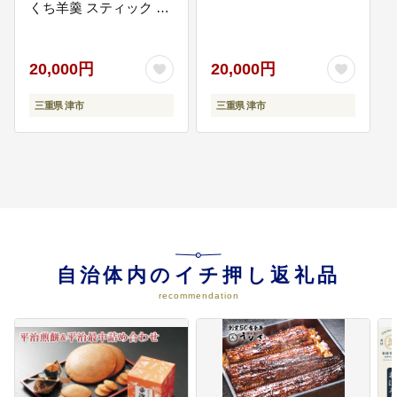
くち羊羹 スティック ス
イーツ 和菓子 おやつ お
07
こどもたちが未来に向かってかが
菓子 宇治抹茶 間食 栄養
やくまちづくり（セントヨゼフ女
補給 登山 行動食 大容量
20,000円
20,000円
子学園高等学校）
まとめ買い
セントヨゼフ女子学園高等学校の
三重県 津市
教育環境の充実に活用させていた
三重県 津市
だきます。（寄附額の50％を指定
校へ交付、50％は市全体の教育環
境の充実に活用します。）
08
こどもたちが未来に向かってかが
やくまちづくり（高田高等学校）
高田高等学校の教育環境の充実に
活用させていただきます。（寄附
自治体内のイチ押し返礼品
額の50％を指定校へ交付、50％は
recommendation
市全体の教育環境の充実に活用し
ます。）
09
こどもたちが未来に向かってかが
やくまちづくり（一志学園高等学