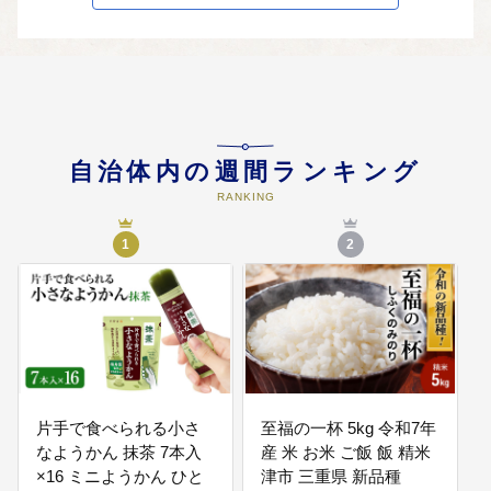
04
上記のいずれでもよい
「こどもたちが未来に向かってか
がやくまちづくり」、「歴史文化
を未来に伝えるまちづくり」、
「自然環境を生かし、未来につな
げるまちづくり」に活用させてい
ただきます。
自治体内の週間ランキング
RANKING
05
津城跡の整備
1
2
津城跡の整備に向けて基金として
積み立てていきます。
06
多気北畠氏城館跡周辺のまちづく
り
多気北畠氏城館跡周辺のまちづく
片手で食べられる小さ
至福の一杯 5kg 令和7年
りに向けて基金として積み立てて
なようかん 抹茶 7本入
産 米 お米 ご飯 飯 精米
いきます。
×16 ミニようかん ひと
津市 三重県 新品種