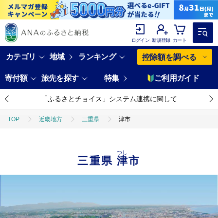
ログイン
新規登録
カート
カテゴリ
地域
ランキング
控除額を調べる
寄付額
旅先を探す
特集
ご利用ガイド
「ふるさとチョイス」システム連携に関して
TOP
近畿地方
三重県
津市
つし
三重県
津市