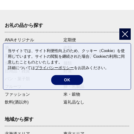
お礼の品から探す
ANAオリジナル
定期便
酒
肉類
当サイトでは、サイト利便性向上のため、クッキー（Cookie）を使
加工食品
旅行・宿泊・体験
用しています。サイトの閲覧を継続された場合、Cookieの利用に同
意したことものといたします。
魚介類
麺類
詳細については
プライバシーポリシー
をお読みください。
日用品・雑貨
野菜
パン・菓子類
電化製品
OK
フルーツ
卵・乳製品
ファッション
米・穀物
飲料(酒以外)
返礼品なし
地域から探す
北海道エリア
東北エリア