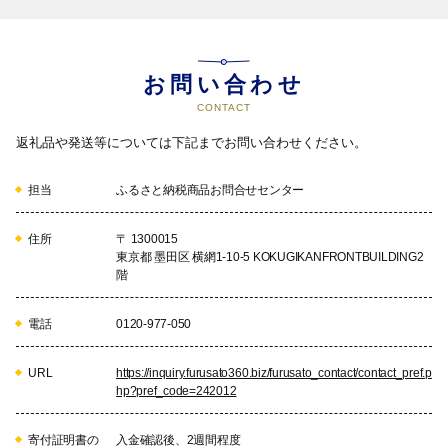
市全体の教育環境の充実に活用し
ます。）
お問い合わせ
12
こどもたちが未来に向かってかが
やくまちづくり（三重短期大学）
CONTACT
三重短期大学の教育環境の充実に
返礼品や発送等については下記までお問い合わせください。
活用させていただきます。
担当
ふるさと納税商品お問合せセンター
住所
〒 1300015
東京都 墨田区 横網1-10-5 KOKUGIKANFRONTBUILDING2
階
電話
0120-977-050
URL
https://inquiry.furusato360.biz/furusato_contact/contact_pref.p
hp?pref_code=242012
寄付証明書の
入金確認後、2週間程度