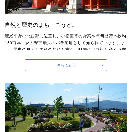
自然と歴史のまち、ごうど。
濃尾平野の北西部に位置し、小松菜等の野菜や年間出荷本数約
130万本に及ぶ県下最大のバラ産地として知られています。ま
た、歴史の町としてその起源も古く、町内には寺社が多く点在
し、文化財も多く存在しています。
さらに表示
自治体ホームページは
こちら
（外部サイト）
外部サイトへ遷移します。
個人情報の保護は遷移先サイトの方針に従います。