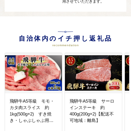
用させていただきます。
自治体内のイチ押し返礼品
recommendation
飛騨牛A5等級 モモ・
飛騨牛A5等級 サーロ
カタ肉スライス 約
インステーキ 約
1kg(500g×2) すき焼
400g(200g×2)【配送不
き・しゃぶしゃぶ用
可地域：離島】
黒毛和牛【配送不可地