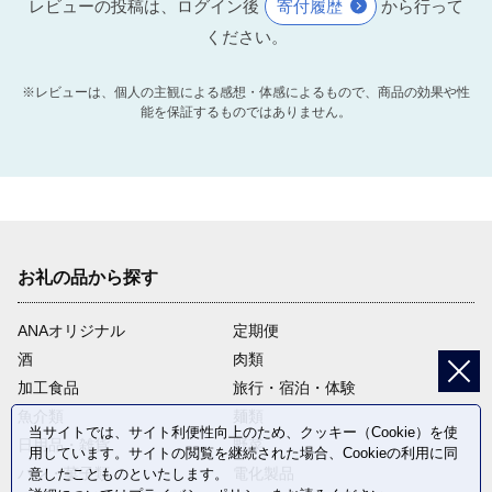
レビューの投稿は、ログイン後
寄付履歴
から行って
ください。
※レビューは、個人の主観による感想・体感によるもので、商品の効果や性
能を保証するものではありません。
お礼の品から探す
ANAオリジナル
定期便
酒
肉類
加工食品
旅行・宿泊・体験
魚介類
麺類
当サイトでは、サイト利便性向上のため、クッキー（Cookie）を使
日用品・雑貨
野菜
用しています。サイトの閲覧を継続された場合、Cookieの利用に同
パン・菓子類
電化製品
意したことものといたします。