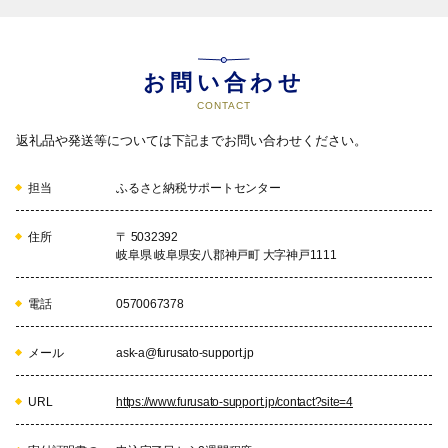
お問い合わせ
CONTACT
返礼品や発送等については下記までお問い合わせください。
担当
ふるさと納税サポートセンター
住所
〒 5032392
岐阜県 岐阜県安八郡神戸町 大字神戸1111
電話
0570067378
メール
ask-a@furusato-support.jp
URL
https://www.furusato-support.jp/contact?site=4