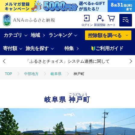
ログイン
新規登録
カート
カテゴリ
地域
ランキング
控除額を調べる
寄付額
旅先を探す
特集
ご利用ガイド
「ふるさとチョイス」システム連携に関して
TOP
中部地方
岐阜県
神戸町
ごうどちょう
岐阜県
神戸町