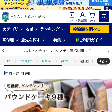
ログイン
新規登録
カート
カテゴリ
地域
ランキング
控除額を調べる
寄付額
旅先を探す
特集
ご利用ガイド
「ふるさとチョイス」システム連携に関して
+2
TOP
中部地方
岐阜県
神戸町
超低糖・糖質1g以下し
TOP
パン・菓子類
超低糖・糖質1g以下しかもグルテンフリーのパウ
岐阜県
神戸町
TOP
パン・菓子類
洋菓子
超低糖・糖質1g以下しかもグルテ