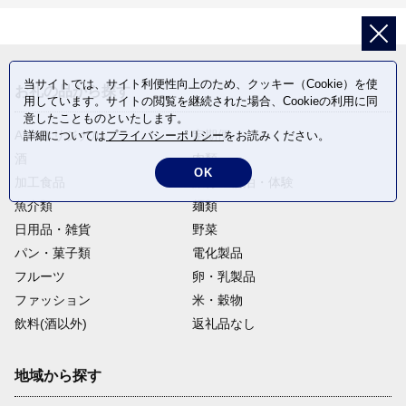
当サイトでは、サイト利便性向上のため、クッキー（Cookie）を使
お礼の品から探す
用しています。サイトの閲覧を継続された場合、Cookieの利用に同
意したことものといたします。
ANAオリジナル
定期便
詳細については
プライバシーポリシー
をお読みください。
酒
肉類
OK
加工食品
旅行・宿泊・体験
魚介類
麺類
日用品・雑貨
野菜
パン・菓子類
電化製品
フルーツ
卵・乳製品
ファッション
米・穀物
飲料(酒以外)
返礼品なし
地域から探す