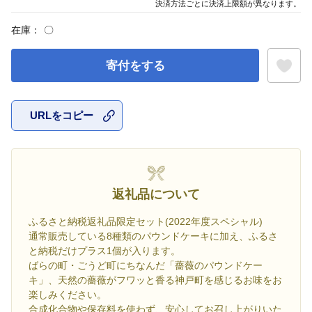
決済方法ごとに決済上限額が異なります。
在庫：
〇
寄付をする
URLをコピー
お気に入
返礼品について
ふるさと納税返礼品限定セット(2022年度スペシャル)
通常販売している8種類のパウンドケーキに加え、ふるさ
と納税だけプラス1個が入ります。
ばらの町・ごうど町にちなんだ「薔薇のパウンドケー
キ」、天然の薔薇がフワッと香る神戸町を感じるお味をお
楽しみください。
合成化合物や保存料を使わず、安心してお召し上がりいた