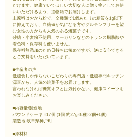
だけます。健康でいてほしい大切な人に贈り物としてお使
いいただけるよう、進物箱でお届けします。
主原料はおから粉で、全種類で1個あたりの糖質を1g以下
に抑えており、血糖値が気になる方やグルテンフリーを望
む女性の方からも人気のある焼菓子です。
砂糖・小麦粉不使用、マーガリンなどのトランス脂肪酸や
着色料・保存料も使いません。
保存料無添加のため日持ちは短めですが、逆に安心できる
とご支持をいただいています。
■生産者の声
低糖食しか作らないこだわりの専門店・低糖専門キッチン
源喜から、人気の焼菓子をお届けします。
言われなければ糖質オフとは気付かない、健康スイーツを
お楽しみください。
■内容量/製造地
パウンドケーキ ×17個 (1個 約27g×8種×2個+1個)
製造地:岐阜県神戸町
■原材料