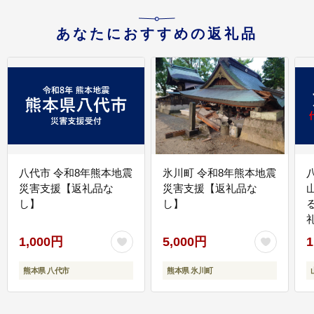
あなたにおすすめの返礼品
八代市 令和8年熊本地震
氷川町 令和8年熊本地震
災害支援【返礼品な
災害支援【返礼品な
し】
し】
1,000円
5,000円
1
熊本県 八代市
熊本県 氷川町