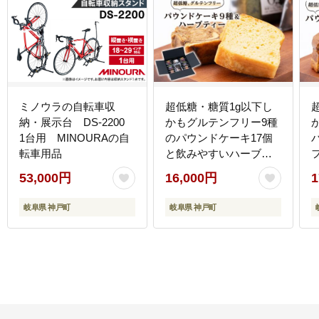
ミノウラの自転車収
超低糖・糖質1g以下し
納・展示台 DS-2200
かもグルテンフリー9種
1台用 MINOURAの自
のパウンドケーキ17個
転車用品
と飲みやすいハーブテ
ィーのセット
53,000円
16,000円
1
岐阜県 神戸町
岐阜県 神戸町