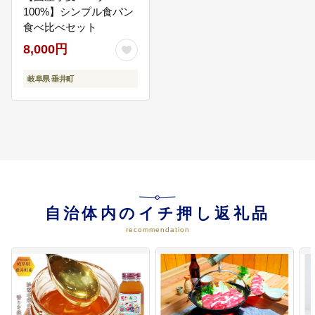
100%】シンプル食パン
食べ比べセット
07
移住・定住・創業支援事業
移住定住者への住宅支援、創業者
8,000円
への事業支援コミュニティの創出
やＥＣサイトの開設・運営支援を
岐阜県 垂井町
行います。
08
垂井町なんでも応援
町政全般
自治体内のイチ押し返礼品
recommendation