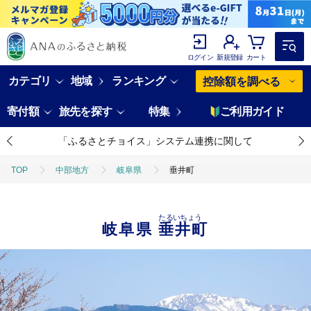
ログイン
新規登録
カート
カテゴリ
地域
ランキング
控除額を調べる
寄付額
旅先を探す
特集
ご利用ガイド
「ふるさとチョイス」システム連携に関して
TOP
中部地方
岐阜県
垂井町
たるいちょう
岐阜県
垂井町