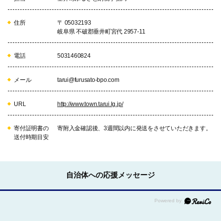
住所
〒 05032193
岐阜県 不破郡垂井町宮代 2957-11
電話
5031460824
メール
tarui@furusato-bpo.com
URL
http://www.town.tarui.lg.jp/
寄付証明書の
寄附入金確認後、3週間以内に発送をさせていただきます。
送付時期目安
自治体への応援メッセージ