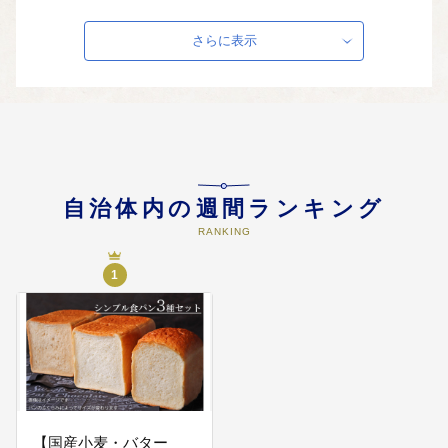
04
妊娠・出産・子育て応援事業
さらに表示
不妊治療を受けている夫婦や妊娠
出産時の経済的支援を図ります。
05
子どもを産み、育てやすい事業
自治体内の週間ランキング
子ども関連施設の環境や子どもの
医療の充実を図ります。
RANKING
1
06
歴史・文化・自然環境を活かす事
業
こいのぼりの一斉遊泳や竹中半兵
衛重治公関連、美濃国府跡整備な
どの歴史・文化・自然環境の保全
や充実に活用します。
【国産小麦・バター