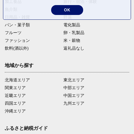
加工食品
旅行・宿泊・体験
魚介類
麺類
OK
日用品・雑貨
野菜
パン・菓子類
電化製品
フルーツ
卵・乳製品
ファッション
米・穀物
飲料(酒以外)
返礼品なし
地域から探す
北海道エリア
東北エリア
関東エリア
中部エリア
近畿エリア
中国エリア
四国エリア
九州エリア
沖縄エリア
ふるさと納税ガイド