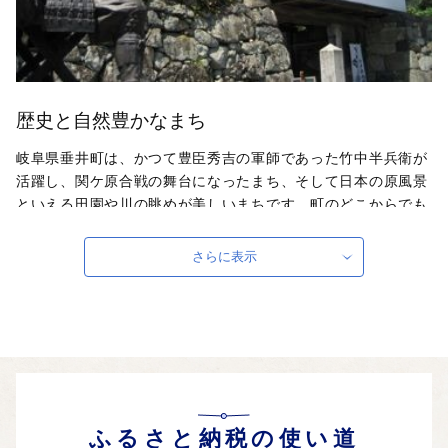
歴史と自然豊かなまち
岐阜県垂井町は、かつて豊臣秀吉の軍師であった竹中半兵衛が
活躍し、関ケ原合戦の舞台になったまち、そして日本の原風景
といえる田園や川の眺めが美しいまちです。町のどこからでも
目の前に山が見え、空気がおいしく、水がきれい。美濃の国一
の宮南宮大社が鎮座し、春夏秋冬さまざまな祭りがあり、春、
さらに表示
まちの中心を流れる相川に約350匹の鯉のぼりが一斉遊泳する
姿は、200本の桜と霊峰伊吹山の残雪と相まって見事です。
自治体ホームページは
こちら
（外部サイト）
外部サイトへ遷移します。
個人情報の保護は遷移先サイトの方針に従います。
ふるさと納税の使い道