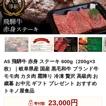
A5 飛騨牛 赤身 ステーキ 600g（200g×3
枚）｜岐阜県産 国産 黒毛和牛 ブランド牛
モモ肉 カタ肉 霜降り 冷凍 贅沢 高級肉 お
歳暮 お中元 ギフト プレゼント おすすめ
トキノ屋食品
23,000円
寄付額