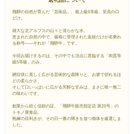
返礼品について
飛騨の自然が育んだ「芸術品」。最上級5等級、至高の口
どけ。
雄大な北アルプスの山々と清らかな水。
恵まれた自然の中で、厳格に管理された血統だけが名乗れ
る称号――それが「飛騨牛」です。
今回お届けするのは、その中でも頂点に君臨する「肉質等
級5等級」のみ。
網目状に美しく広がる芸術的な霜降りと、お箸で切れるほ
どの柔らかさ、
そして口いっぱいに広がる芳醇な甘みは、まさに唯一無二
の味わいです。
創業から続く信頼の証、「飛騨牛販売指定店 第20号」の
トキノ屋食品。
熟練の目利きが、その日一番の輝きを放つ個体を厳選しま
した。