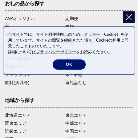
お礼の品から探す
ANAオリジナル
定期便
酒
肉類
当サイトでは、サイト利便性向上のため、クッキー（Cookie）を使
加工食品
旅行・宿泊・体験
用しています。サイトの閲覧を継続された場合、Cookieの利用に同
魚介類
麺類
意したことものといたします。
日用品・雑貨
野菜
詳細については
プライバシーポリシー
をお読みください。
パン・菓子類
電化製品
OK
フルーツ
卵・乳製品
ファッション
米・穀物
飲料(酒以外)
返礼品なし
地域から探す
北海道エリア
東北エリア
関東エリア
中部エリア
近畿エリア
中国エリア