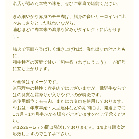
名店が認めた本物の味を、ぜひご家庭で堪能ください。
きめ細やかな赤身のモモ肉は、脂身の多いサーロインに比
べあっさりとした味わいながら、
噛むほどに肉本来の濃厚な旨みがダイレクトに広がりま
す。
強火で表面を香ばしく焼き上げれば、溢れ出す肉汁ととも
に、
和牛特有の芳醇で甘い「和牛香（わぎゅうこう）」が鮮烈
に立ち上がります。
※画像はイメージです。
※飛騨牛の特性：赤身肉ではございますが、飛騨牛ならで
はの良質な霜降りが入りやすいのが特徴です。
※使用部位：モモ肉、またはカタ肉を使用しております。
※お盆・年末年始・大型連休などの期間には、発送までに
1カ月～1カ月半かかる場合がございますのでご了承くださ
い。
※12/26～1/７の間は発送しておりません。1/8より順次対
応致しますのでご了承下さい。