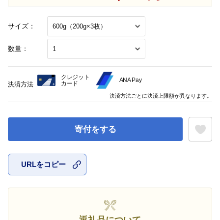
サイズ：
数量：
クレジット
ANA Pay
カード
決済方法
決済方法ごとに決済上限額が異なります。
寄付をする
URLをコピー
お気に入