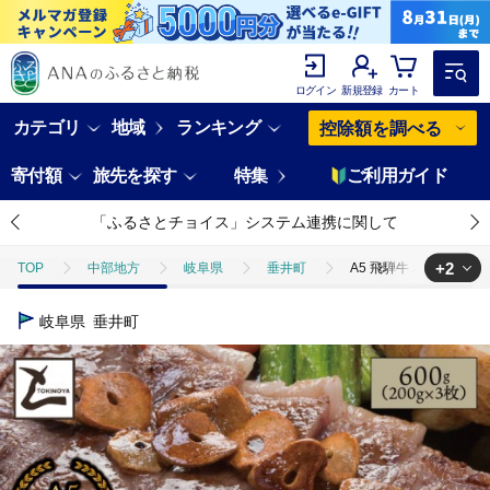
ログイン
新規登録
カート
カテゴリ
地域
ランキング
控除額を調べる
寄付額
旅先を探す
特集
ご利用ガイド
「ふるさとチョイス」システム連携に関して
+2
TOP
中部地方
岐阜県
垂井町
A5 飛騨牛 赤身 ステー
TOP
肉
牛肉
A5 飛騨牛 赤身 ステーキ 600g（200g×3
岐阜県
垂井町
TOP
肉
牛肉
ステーキ(牛肉)
A5 飛騨牛 赤身 ステー