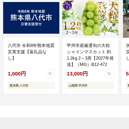
八代市 令和8年熊本地震
甲州市産厳選旬の大粒
災害支援【返礼品な
シャインマスカット 約
し】
1.2kg 2～3房【2027年発
送】（MG）B12-472
1,000円
13,000円
5
熊本県 八代市
山梨県 甲州市