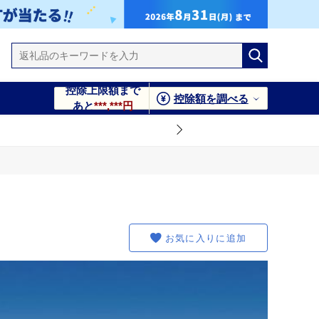
控除上限額まで
控除額を調べる
あと
***,***円
お気に入りに追加