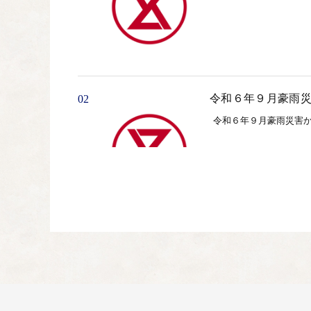
令和６年９月豪雨
02
令和６年９月豪雨災害
ふれあいホースパ
03
引退競走馬を活かした