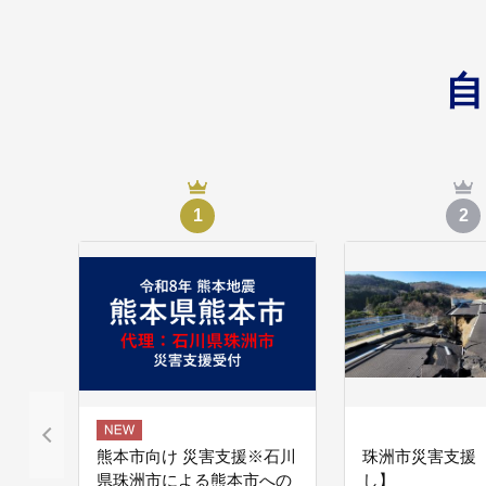
奥能登国際芸術祭
04
奥能登国際芸術祭に活
1
2
珠洲市におまかせ
05
珠洲市では、みなさま
目指すために、さまざ
熊本市向け 災害支援※石川
珠洲市災害支援
県珠洲市による熊本市への
し】