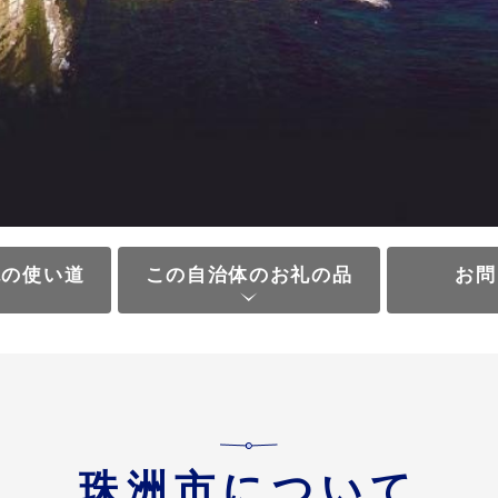
税の使い道
この自治体のお礼の品
お問
珠洲市について