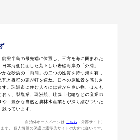
ず
、能登半島の最先端に位置し、三方を海に囲まれた
。日本海側に面した荒々しい岩礁海岸の「外浦」
やかな砂浜の「内浦」の二つの性質を持つ海を有し
黒瓦と板壁の家が軒を連ね、日本の原風景を感じさ
ます。珠洲市に住む人々には昔から良い物、ほんも
ており、製塩業、珠洲焼、珪藻土七輪などの産業の
りや、豊かな自然と農林水産業とが深く結びついた
く残っています。
自治体ホームページは
こちら
（外部サイト）
します。
個人情報の保護は遷移先サイトの方針に従います。