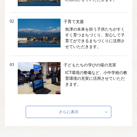
02
子育て支援
魚津の未来を担う子供たちがすく
すく育つまちづくり、安心して子
育てができるまちづくりに活用さ
せていただきます。
03
子どもたちの学びの場の充実
ICT環境の整備など、小中学校の教
育環境の充実に活用させていただ
きます。
04
自然・環境保全
さらに表示
世界的にも稀な「魚津の水循環」
をはじめとした観光振興や地域の
賑わいづくり、産業の活性化など
に活用させていただきます。