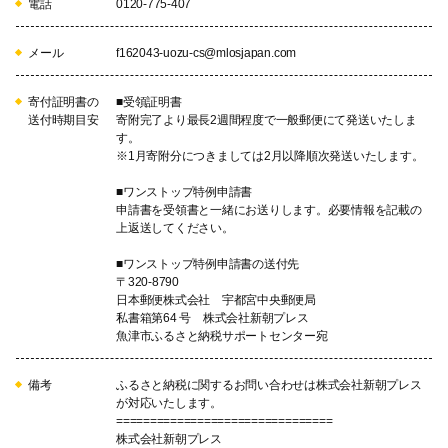
電話
0120-775-407
メール
f162043-uozu-cs@mlosjapan.com
寄付証明書の
■受領証明書
送付時期目安
寄附完了より最長2週間程度で一般郵便にて発送いたしま
す。
※1月寄附分につきましては2月以降順次発送いたします。
■ワンストップ特例申請書
申請書を受領書と一緒にお送りします。必要情報を記載の
上返送してください。
■ワンストップ特例申請書の送付先
〒320-8790
日本郵便株式会社 宇都宮中央郵便局
私書箱第64 号 株式会社新朝プレス
魚津市ふるさと納税サポートセンター宛
備考
ふるさと納税に関するお問い合わせは株式会社新朝プレス
が対応いたします。
================================
株式会社新朝プレス