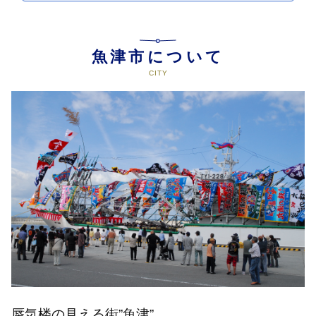
魚津市について
蜃気楼の見える街”魚津”