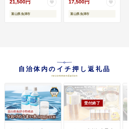
21,500円
17,500円
08
災害対策支援
富山県 魚津市
富山県 魚津市
雪害などの自然災害や感染症から
市民を守るための活動に活用させ
ていただきます。
自治体内のイチ押し返礼品
recommendation