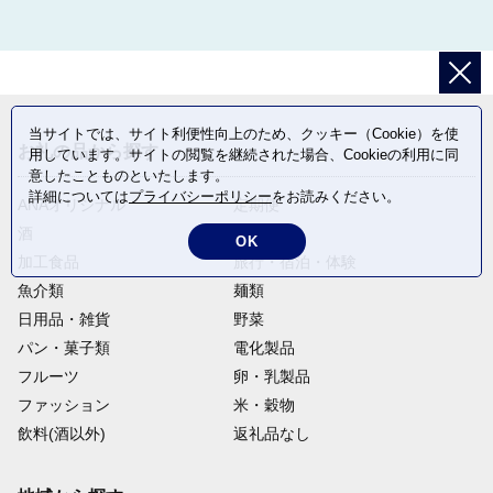
当サイトでは、サイト利便性向上のため、クッキー（Cookie）を使
お礼の品から探す
用しています。サイトの閲覧を継続された場合、Cookieの利用に同
意したことものといたします。
詳細については
プライバシーポリシー
をお読みください。
ANAオリジナル
定期便
酒
肉類
OK
加工食品
旅行・宿泊・体験
魚介類
麺類
日用品・雑貨
野菜
パン・菓子類
電化製品
フルーツ
卵・乳製品
ファッション
米・穀物
飲料(酒以外)
返礼品なし