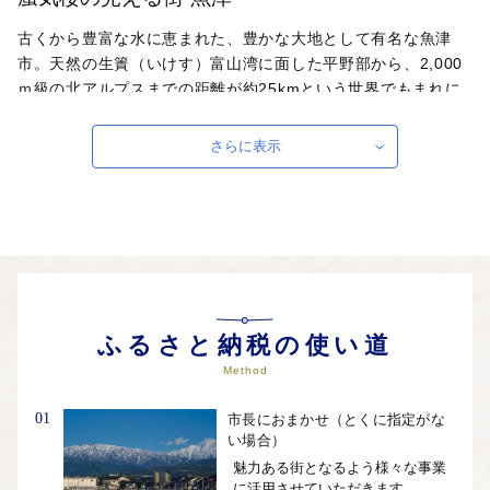
古くから豊富な水に恵まれた、豊かな大地として有名な魚津
市。天然の生簀（いけす）富山湾に面した平野部から、2,000
ｍ級の北アルプスまでの距離が約25kmという世界でもまれに
見る急勾配の地形が特徴です。山からの清らかな雪解け水は、
川や伏流水となってさまざまな農作物をはぐくみ、人々の心と
さらに表示
体を潤し、富山湾はおいしい魚の宝庫となっています。特産品
は、新鮮な魚介類、昆布じめ、かまぼこ。お米、果物などの農
産物。伝統の魚津漆器など。
ふるさと納税の使い道
Method
01
市長におまかせ（とくに指定がな
い場合）
魅力ある街となるよう様々な事業
に活用させていただきます。