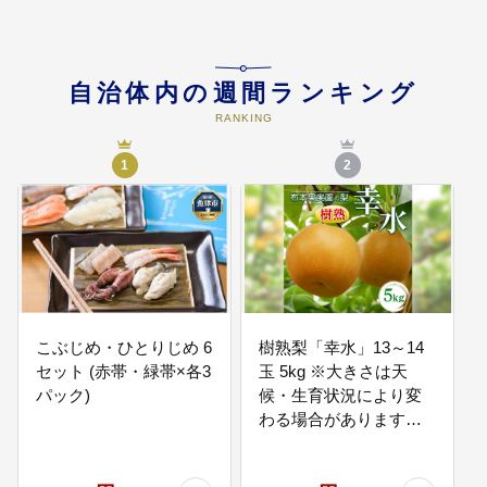
05
観光振興や地域の活性化
８月に開催される「じゃんとこい
自治体内の週間ランキング
魚津まつり」をはじめとした観光
RANKING
振興や地域の賑わいづくり、産業
の活性化などに活用させていただ
1
2
きます。
06
健康・福祉
健康づくりの推進や社会福祉活動
などに活用させていただきます。
こぶじめ・ひとりじめ 6
樹熟梨「幸水」13～14
07
セット (赤帯・緑帯×各3
玉 5kg ※大きさは天
スポーツや文化の振興
パック)
候・生育状況により変
全国でも珍しい海沿いを走る蜃気
わる場合があります
楼マラソンなどのスポーツ振興や
芸術・音楽・歴史などの文化振興
※2026年8月～発送
に活用させていただきます。