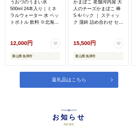
うおづのうまい水
かまぼこ 老舗河内屋 大
500ml 24本入り｜ミネ
人のチーズかまぼこ 棒
ラルウォーター 水 ペッ
S 4パック ｜ スティッ
トボトル 飲料 ※北海
ク 蒲鉾 詰め合わせ セッ
道・沖縄・離島への配
ト 練り物 チーズ えび
送不可
唐辛子 黒こしょう 魚介
富山 練り製品 ※北海
12,000円
15,500円
道・沖縄・離島への配
送不可
富山県 魚津市
富山県 魚津市
返礼品はこちら
お知らせ
NEWS