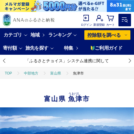
ログイン
新規登録
カート
カテゴリ
地域
ランキング
控除額を調べる
寄付額
旅先を探す
特集
ご利用ガイド
「ふるさとチョイス」システム連携に関して
TOP
中部地方
富山県
魚津市
うおづし
富山県
魚津市