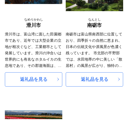
ていきます。"
なめりかわし
なんとし
滑川市
南砺市
滑川市は、富山湾に面した田園都
南砺市は富山県南西部に位置して
市であり、近年では大型企業の立
おり、四季折々の自然に恵まれ、
地が相次ぐなど、工業都市として
日本の伝統文化や原風景が色濃く
発展しています。滑川の沖合いは
残っています。 市北部の平野部
世界的にも有名なホタルイカの生
では、水田地帯の中に美しい「散
息地であり、その郡遊海面は、特
居村」の風景が広がり、独特の集
別天然記念物に指定されていま
落景観を形成しています。 市南
す。３月下旬から５月上旬にはホ
部の山間部には、世界遺産にも登
返礼品を見る
返礼品を見る
タルイカ漁を観光船から見学する
録されている相倉・菅沼合掌造り
ホタルイカ海上観光を実施してい
集落があります。 また、ユネス
ます。滑川市にお越しいただき、
コ無形文化遺産に登録された城端
滑川市の魅力に触れていただくき
曳山祭りや日本遺産に登録された
っかけになれば幸いです。
木彫りの里井波など、香り高い歴
史・文化遺産が数多く存在してい
ます。