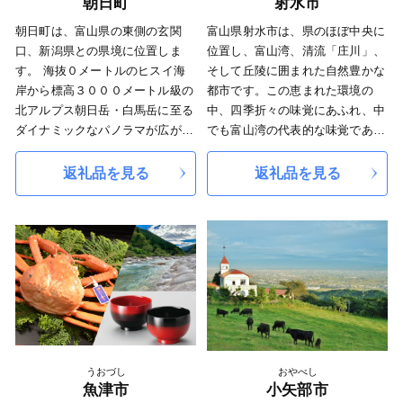
朝日町
射水市
朝日町は、富山県の東側の玄関
富山県射水市は、県のほぼ中央に
口、新潟県との県境に位置しま
位置し、富山湾、清流「庄川」、
す。 海抜０メートルのヒスイ海
そして丘陵に囲まれた自然豊かな
岸から標高３０００メートル級の
都市です。この恵まれた環境の
北アルプス朝日岳・白馬岳に至る
中、四季折々の味覚にあふれ、中
ダイナミックなパノラマが広がる
でも富山湾の代表的な味覚である
自然に恵まれた町です。 朝日
「ホタルイカ」、「ベニズワイガ
町の山・里・海の自然の中で育ま
ニ」や「シロエビ」等の新鮮な魚
返礼品を見る
返礼品を見る
れてきた歴史や文化を次の世代に
介類は全国的にも有名です。北陸
つなげるまちづくりに、みなさん
新幹線開業後は、首都圏からのア
の応援をよろしくお願いいたしま
クセスも大変良くなりました。市
す。
内には見どころも多く、人気のベ
イエリアには日本海側最大級の斜
張橋「新湊大橋」や県内有数の観
光地「海王丸パーク」、周辺を流
れる「内川」は、東洋のベニスと
称され、映画のロケ地としても脚
光を浴びており、多くの観光客で
うおづし
おやべし
にぎわいを見せております。
魚津市
小矢部市