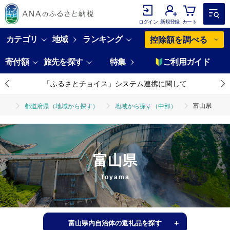
ログイン
新規登録
カート
カテゴリ
地域
ランキング
控除額を調べる
寄付額
旅先を探す
特集
ご利用ガイド
「ふるさとチョイス」システム連携に関して
富山県
都道府県（地域から探す）
地域から探す（中部）
富山県
Toyama
富山県内自治体の返礼品を探す