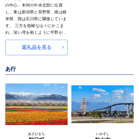
の中心、本州の中央北部に位置
し、東は新潟県と長野県、南は岐
阜県、西は石川県に隣接していま
す。 三方を急峻な山々にかこま
れ、深い湾を抱くように平野が広
がっており、富山市を中心に半径
50kmというまとまりのよい地形
返礼品を見る
が特徴です。 また、日本海側の
中央に位置する本県では、対岸諸
国との古くからの交流の積み重ね
あ行
を活かし、環日本海地域の中央拠
点として活発な取組みを展開して
います。
あさひまち
いみずし