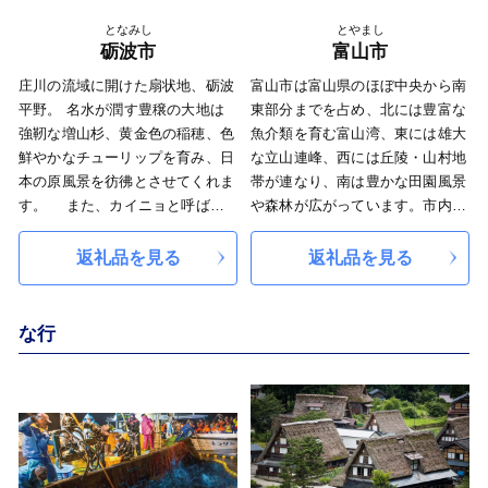
さる方が一人でも多く増えること
を願っております。
となみし
とやまし
砺波市
富山市
庄川の流域に開けた扇状地、砺波
富山市は富山県のほぼ中央から南
平野。 名水が潤す豊穣の大地は
東部分までを占め、北には豊富な
強靭な増山杉、黄金色の稲穂、色
魚介類を育む富山湾、東には雄大
鮮やかなチューリップを育み、日
な立山連峰、西には丘陵・山村地
本の原風景を彷彿とさせてくれま
帯が連なり、南は豊かな田園風景
す。 また、カイニョと呼ばれ
や森林が広がっています。市内に
る屋敷林の中、切妻屋根アズマダ
は神通川や常願寺川など大小の河
チの農家が、碁石を散りばめたよ
川が流れ、古くから川で結ばれた
返礼品を見る
返礼品を見る
うに点在する散居村は春から夏は
文化圏を形成しています。海の幸
萌える緑、秋は黄金、そして冬は
に恵まれた富山湾から登山家たち
銀白のじゅうたんと四季折々、美
を魅了してやまない3,000メート
な行
しい田園風景を見せてくれます。
ル級の山々までが織りなす自然の
古き良き歴史と時代の躍動感
姿は、世界第一級の景観をなして
が、人々の暮らしの中に脈々と息
います。
づき日本有数の住みよさを誇るま
ち。 新しい人の和、まちの和
が、いま、水と緑の大地に広がっ