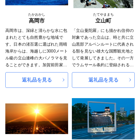
ります。 お問合せは、下記にお
願いいたします。 ＜ふるさと納
たかおかし
たてやままち
税お問い合わせ窓口＞ 上市町 ふ
高岡市
立山町
るさと納税サポートセンター：業
務委託先 株式会社KAMIICHIチ
高岡市は、深緑と清らかな水に包
「立山曼陀羅」にも描かれ信仰の
ャレンジ TEL：080-3310-6675
まれたとても自然豊かな地域で
対象であった立山は、時と共に立
Mail：<furusato-tax@kami1-
す。日本の渚百選に選ばれた雨晴
山黒部アルペンルートに代表され
challenge.jp> 受付時間 9:00～
海岸からは、海越しに3000メート
る類を見ない雄大な国際観光地と
17:00 (土曜日・日曜日・祝日除
ル級の立山連峰の大パノラマを見
して発展してきました。その一方
く) ※土曜日・日曜日・祝日・夏
ることができます。加賀前田家2
でラムサール条約に登録される湿
季休業（8/13～8/15）・年末年始
代当主前田利長公によって慶長14
地帯や国内初の現存氷河など手つ
の お問い合わせにはお応え出来
年（1609年）に高岡城が築かれ、
かずの自然も共存し、立山がもた
返礼品を見る
返礼品を見る
ません。
以来、400年にわたり銅器、漆器
らす水は肥沃な大地をつくり豊か
************************************************************************
や菅笠などの「ものづくりの技と
な食を生みました。この全てが、
心」を脈々と受け継ぎ、時代の流
立山町です。
れの中で創意を積み重ねながら、
富山県西部の中核都市として発展
してまいりました。ふるさと納税
をきっかけに、全国の皆さまとつ
ながり、高岡の魅力を知ってくだ