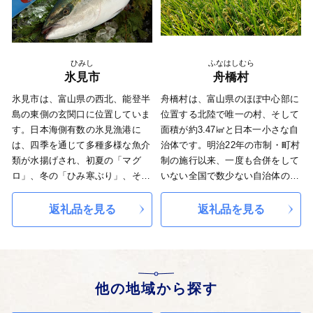
ャンボ西瓜など、世界に誇れる特
色ある地域資源を有しています。
ひみし
ふなはしむら
氷見市
舟橋村
氷見市は、富山県の西北、能登半
舟橋村は、富山県のほぼ中心部に
島の東側の玄関口に位置していま
位置する北陸で唯一の村、そして
す。日本海側有数の氷見漁港に
面積が約3.47㎢と日本一小さな自
は、四季を通じて多種多様な魚介
治体です。明治22年の市制・町村
類が水揚げされ、初夏の「マグ
制の施行以来、一度も合併をして
ロ」、冬の「ひみ寒ぶり」、そし
いない全国で数少ない自治体の一
て、広辞苑にも掲載されている
つでもあります。
「氷見鰯」が有名です。また、能
返礼品を見る
返礼品を見る
登半島国定公園である氷見海岸か
らは３，０００ｍ級の立山連峰が
富山湾に浮かぶように見え、特に
早朝のご来光は大変美しく幻想的
です。
他の地域から探す