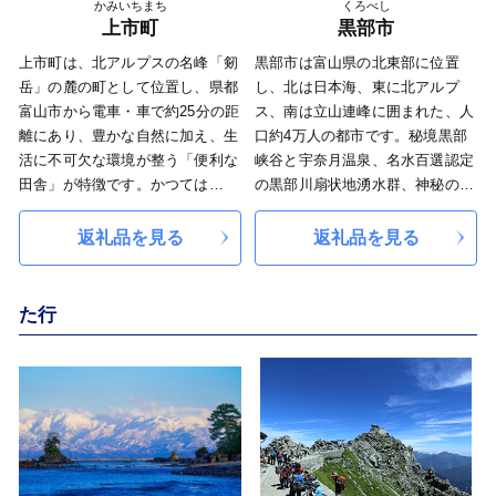
かみいちまち
くろべし
上市町
黒部市
上市町は、北アルプスの名峰「剱
黒部市は富山県の北東部に位置
岳」の麓の町として位置し、県都
し、北は日本海、東に北アルプ
富山市から電車・車で約25分の距
ス、南は立山連峰に囲まれた、人
離にあり、豊かな自然に加え、生
口約4万人の都市です。秘境黒部
活に不可欠な環境が整う「便利な
峡谷と宇奈月温泉、名水百選認定
田舎」が特徴です。かつては
の黒部川扇状地湧水群、神秘の海
「市」が開かれた町として賑わい
富山湾など、山・川・海に至る類
を見せ、商業のほか繊維産業も盛
まれなる大自然の四季折々の姿を
返礼品を見る
返礼品を見る
んで、現在は、医薬品製造業が盛
身近に感じることができます。
んな田園工業都市です。また、真
ふるさと納税をきっかけに、黒部
言密宗の大本山の「大岩山日石
市の魅力に触れていただける方が
た行
寺」、禅宗曹洞派の名刹の「眼目
一人でも多くなれば幸いです。
山立山寺」や環境省指定「全国名
水百選」の一つでもある穴の谷霊
水など、自然や歴史、文化の見ど
ころの宝庫でもあります。
************************************************************************
お申し込みは24時間受け付けてお