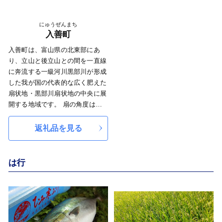
にゅうぜんまち
入善町
入善町は、富山県の北東部にあ
り、立山と後立山との間を一直線
に奔流する一級河川黒部川が形成
した我が国の代表的な広く肥えた
扇状地・黒部川扇状地の中央に展
開する地域です。 扇の角度は約
60度、扇頂から海岸までは約
13.5kmと、日本屈指の大きさと
返礼品を見る
美しさを誇る扇状地です。 雄大
な立山連峰をバックに秘境黒部峡
谷から流れる黒部川、全国名水百
は行
選に指定された黒部川湧水群や
400m以深から取水した海洋深層
水、じょうべのま遺跡や杉沢の沢
スギなどの史跡や天然記念物、コ
シヒカリやチューリップ、入善ジ