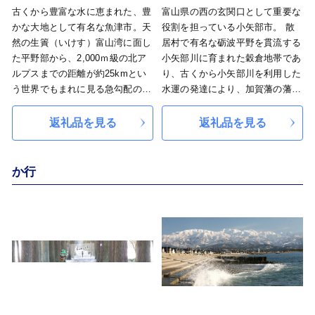
古くから豊富な水に恵まれた、豊
富山県の西の玄関口として重要な
かな大地として有名な魚津市。天
役割を担っている小矢部市。 散
然の生簀（いけす）富山湾に面し
居村で有名な砺波平野を貫流する
た平野部から、2,000ｍ級の北ア
小矢部川に育まれた穀倉地帯であ
ルプスまでの距離が約25kmとい
り、古くから小矢部川を利用した
う世界でもまれに見る急勾配の地
水運の発達により、加賀藩の藩倉
形が特徴です。山からの清らかな
が置かれたことから、宿場町・城
雪解け水は、川や伏流水となって
下町として栄えてきました。 現
返礼品を見る
返礼品を見る
さまざまな農作物をはぐくみ、
在は、北陸自動車道、東海北陸自
人々の心と体を潤し、富山湾はお
動車道及び能越自動車道が交差す
いしい魚の宝庫となっています。
る高速交通網の優位な位置あり、
か行
特産品は、新鮮な魚介類、昆布じ
北陸の人、モノ、情報の交流拠点
め、かまぼこ。お米、果物などの
都市として注目されています。
農産物。伝統の魚津漆器など。
小矢部市に想いを寄せてくださる
皆様から広くご寄附を募り、これ
からのまちづくりに役立ててまい
りますので、応援をよろしくお願
いいたします。