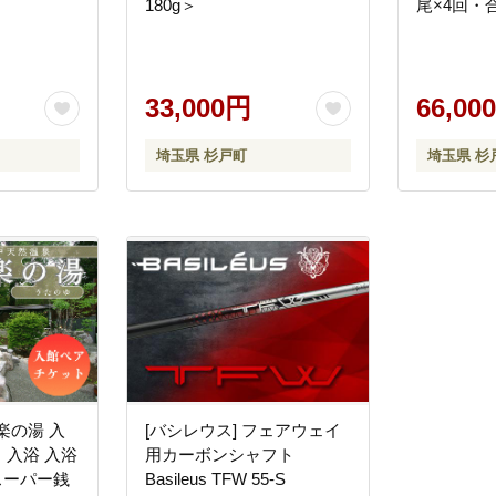
180g＞
尾×4回・合
33,000円
66,00
埼玉県 杉戸町
埼玉県 杉
楽の湯 入
[バシレウス] フェアウェイ
入浴 入浴
用カーボンシャフト
スーパー銭
Basileus TFW 55-S