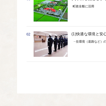
町政全般に活用
(1)快適な環境と
02
・住環境（道路など）の
(2)健康で生きが
03
・健康づくりの推進 ・
(3)活力ある産業
04