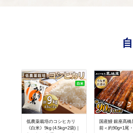
・農業、商業、工業の振
(4)心豊かな人を
05
・幼稚園、保育園の整備
くり支援制度）など
低農薬栽培のコシヒカリ
国産鰻 銀座髙橋屋
《白米》9kg (4.5kg×2袋)｜
前＜約90g×1尾