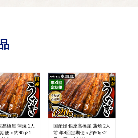
品
涯スポーツ推進 ・町民活動支援（みんなでつくるまちづ
座髙橋屋 蒲焼 1人
国産鰻 銀座髙橋屋 蒲焼 2人
期便＜約90g×1
前 年4回定期便＜約90g×2