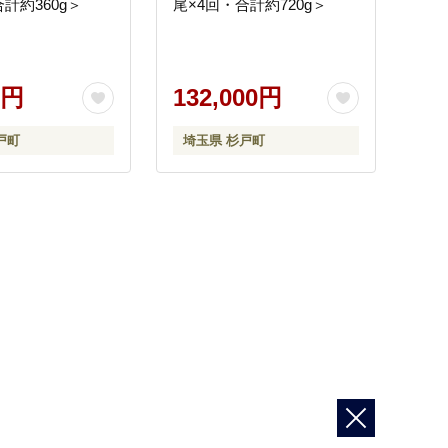
計約360g＞
尾×4回・合計約720g＞
0円
132,000円
戸町
埼玉県 杉戸町