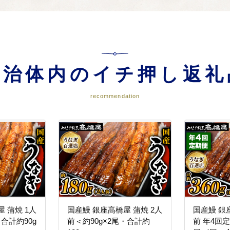
興 ・産業団地の拡張 ・魅力ある観光環境づくり など
はぐくむまちづくり事業
自治体内のイチ押し返礼
 ・郷土を愛し個性を伸ばす学校づくり ・青少年育成活動 ・生涯学習、生
recommendation
 蒲焼 1人
国産鰻 銀座髙橋屋 蒲焼 2人
国産鰻 銀
・合計約90g
前＜約90g×2尾・合計約
前 年4回定