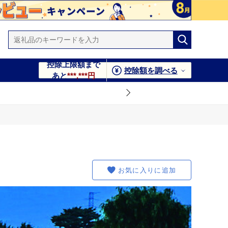
控除上限額まで
控除額を調べる
あと
***,***円
お気に入りに追加