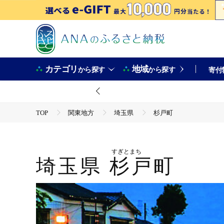
カテゴリ
地域
から探す
から探す
寄付
TOP
関東地方
埼玉県
杉戸町
すぎとまち
埼玉県
杉戸町