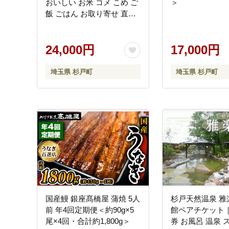
おいしい お米 コメ こめ ご
＞
飯 ごはん お取り寄せ 直送
贈り物 贈答品 ふるさと納
税 埼玉 杉戸 [0646]
24,000円
17,000円
埼玉県 杉戸町
埼玉県 杉戸町
国産鰻 銀座髙橋屋 蒲焼 5人
杉戸天然温泉 雅
前 年4回定期便＜約90g×5
館ペアチケット｜
尾×4回・合計約1,800g＞
券 お風呂 温泉 