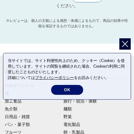
ください。
※レビューは、個人の主観による感想・体感によるもので、商品の効果や性
能を保証するものではありません。
当サイトでは、サイト利便性向上のため、クッキー（Cookie）を使
用しています。サイトの閲覧を継続された場合、Cookieの利用に同
お礼の品から探す
意したことものといたします。
詳細については
プライバシーポリシー
をお読みください。
ANAオリジナル
定期便
OK
酒
肉類
加工食品
旅行・宿泊・体験
魚介類
麺類
日用品・雑貨
野菜
パン・菓子類
電化製品
フルーツ
卵・乳製品