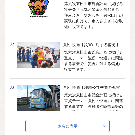
第六次東松山市総合計画に掲げる
将来像「元気と希望と歩むまち
住みよさ やさしさ 東松山」の
実現に向けて、市のさまざまな取
組に役立てます。
02
強靭 快適【災害に対する備え】
第六次東松山市総合計画に掲げる
重点テーマ「強靭・快適」に関連
する事業で、災害に対する備えに
役立てます。
03
強靭 快適【地域公共交通の充実】
第六次東松山市総合計画に掲げる
重点テーマ「強靭・快適」に関連
する事業で、高齢者や障害者等の
移動手段の確保など、地域公共交
通の維持・充実に役立てます。
さらに表示