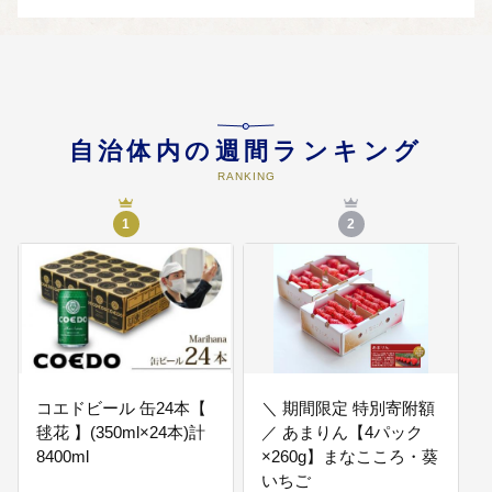
04
賑わい 活力【産業振興 観光振興】
第六次東松山市総合計画に掲げる
重点テーマ「賑わい・活力」に関
連する事業で、産業の振興や駅周
辺の活性化、観光振興に役立てま
す。
自治体内の週間ランキング
RANKING
05
賑わい 活力【農業振興】
第六次東松山市総合計画に掲げる
1
2
重点テーマ「賑わい・活力」に関
連する事業で、農業の振興や地産
地消の推進に役立てます。
06
賑わい 活力【生活環境の向上】
第六次東松山市総合計画に掲げる
重点テーマ「賑わい・活力」に関
連する事業で、空き地対策やごみ
コエドビール 缶24本【
＼ 期間限定 特別寄附額
処理環境の整備、地域猫活動な
毬花 】(350ml×24本)計
／ あまりん【4パック
ど、市民の生活環境の向上に役立
8400ml
×260g】まなこころ・葵
てます。
いちご