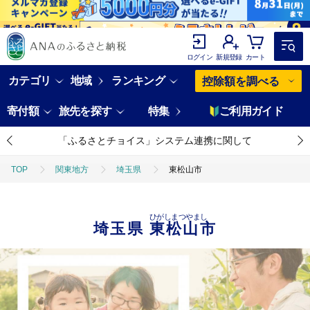
ログイン
新規登録
カート
カテゴリ
地域
ランキング
控除額を調べる
寄付額
旅先を探す
特集
ご利用ガイド
「ふるさとチョイス」システム連携に関して
TOP
関東地方
埼玉県
東松山市
ひがしまつやまし
埼玉県
東松山市