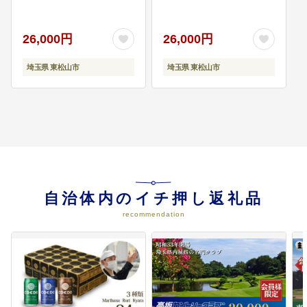
07
健やか 生きがい【こども 高齢者】
26,000円
26,000円
第六次東松山市総合計画に掲げる
重点テーマ「健やか・生きがい」
埼玉県 東松山市
埼玉県 東松山市
に関連する事業で、こどもや高齢
者が安心して生活し、活躍できる
環境の整備に役立てます。
08
健やか 生きがい【教育の充実】
第六次東松山市総合計画に掲げる
重点テーマ「健やか・生きがい」
に関連する事業で、教育の充実に
役立てます。
自治体内のイチ押し返礼品
recommendation
09
ノーベル物理学賞梶田隆章基金
理科教育に対する興味の高揚、科
学の理論及び応用の研究に対する
支援、科学をはじめとする学習拠
点の整備などに役立てます。