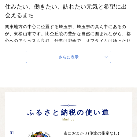
住みたい、働きたい、訪れたい元気と希望に出
会えるまち
関東地方の中心に位置する埼玉県、埼玉県の真ん中にあるの
が、東松山市です。比企丘陵の豊かな自然に囲まれながら、都
心へのアクセスも良好。仕事は都会で、オフタイムはゆったり
と東松山で。家族の絆が深まる“ちょうどいい暮らし”を求め
て、移り住む人たちも増えています。東武東上線池袋駅から東
さらに表示
松山駅まで最短で44分！関越自動車道練馬ICから東松山ICまで
約40kmというアクセスの利便性や、自然豊かな景観、さらに
は歴史と文化の趣き溢れる街並み等があいまって、現在多くの
人々が暮らす街となっています。花とウォーキングとノーベル
物理学賞受賞者のまち 東松山の個性豊かな逸品をお楽しみく
ださい！
ふるさと納税の使い道
Method
01
市におまかせ(使途の指定なし)