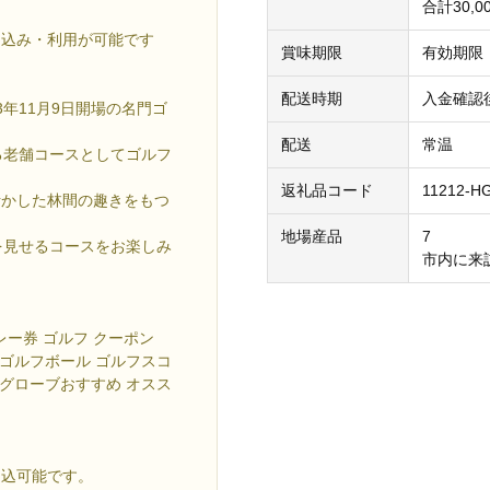
合計30,0
申込み・利用が可能です
賞味期限
有効期限
配送時期
入金確認
年11月9日開場の名門ゴ
配送
常温
る老舗コースとしてゴルフ
返礼品コード
11212-H
活かした林間の趣きをもつ
地場産品
7
を見せるコースをお楽しみ
市内に来
レー券 ゴルフ クーポン
ブゴルフボール ゴルフスコ
フグローブおすすめ オスス
申込可能です。