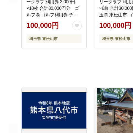
ークラブ 利用券 3,000円
リークラブ 利用券 
×10枚 合計30,000円分 ゴ
×6枚 合計30,00
ルフ場 ゴルフ利用券 チケ
玉県 東松山市 ゴ
ット
ルフ利用券 チケ
100,000円
100,000円
ー券 ゴルフ クー
ンド ゴルフプレ
埼玉県 東松山市
埼玉県 東松山市
スイング ゴルフ
フボール ゴルフ
ルフコース ゴル
ゴルフバッグゴ
ブおすすめ オス
関東 練習 【会
礼の品】