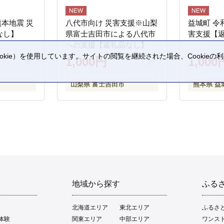
熊本地震 災
八代市向け 災害支援※山梨
益城町 令
なし】
県富士吉田市による八代市
害支援【
への支援【返礼品なし】
kie）を使用しています。サイトの閲覧を継続された場合、Cookie
1,000円
1,000
。
山梨県 富士吉田市
熊本県 益
地域から探す
ふる
北海道エリア
東北エリア
ふるさ
体験
関東エリア
中部エリア
ワンス