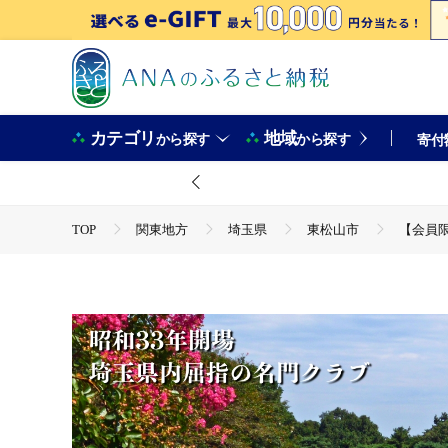
カテゴリ
地域
から探す
から探す
寄付
TOP
関東地方
埼玉県
東松山市
【会員限
TOP
旅行・宿泊・体験
体験チケット
ゴルフ