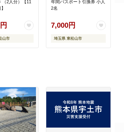
 （2人分）【11
年間パスポート引換券 小人
日】
2名
0円
7,000円
松山市
埼玉県 東松山市