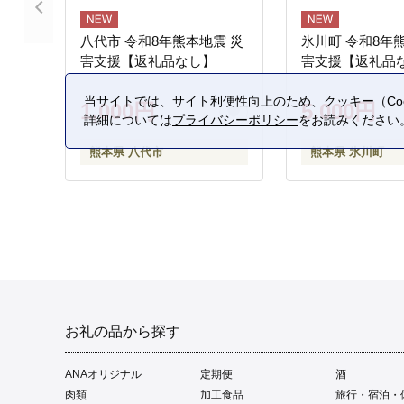
八代市 令和8年熊本地震 災
氷川町 令和8年
害支援【返礼品なし】
害支援【返礼品
当サイトでは、サイト利便性向上のため、クッキー（Coo
1,000円
5,000円
詳細については
プライバシーポリシー
をお読みください
熊本県 八代市
熊本県 氷川町
お礼の品から探す
ANAオリジナル
定期便
酒
肉類
加工食品
旅行・宿泊・