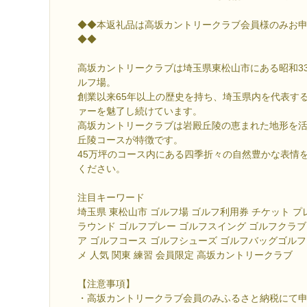
◆◆本返礼品は高坂カントリークラブ会員様のみお
◆◆
高坂カントリークラブは埼玉県東松山市にある昭和33
ルフ場。
創業以来65年以上の歴史を持ち、埼玉県内を代表す
ァーを魅了し続けています。
高坂カントリークラブは岩殿丘陵の恵まれた地形を
丘陵コースが特徴です。
45万坪のコース内にある四季折々の自然豊かな表情
ください。
注目キーワード
埼玉県 東松山市 ゴルフ場 ゴルフ利用券 チケット プ
ラウンド ゴルフプレー ゴルフスイング ゴルフクラ
ア ゴルフコース ゴルフシューズ ゴルフバッグゴル
メ 人気 関東 練習 会員限定 高坂カントリークラブ
【注意事項】
・高坂カントリークラブ会員のみふるさと納税にて