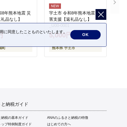
和8年熊本地震 災
宇土市 令和8年熊本地震 災
返礼品なし】
害支援【返礼品なし】
_U00-0001
の利用に同意したことものといたします。
円
5,000円
OK
城町
熊本県 宇土市
さと納税ガイド
と納税の基本ガイド
ANAのふるさと納税の特徴
トップ特例制度ガイド
はじめての方へ