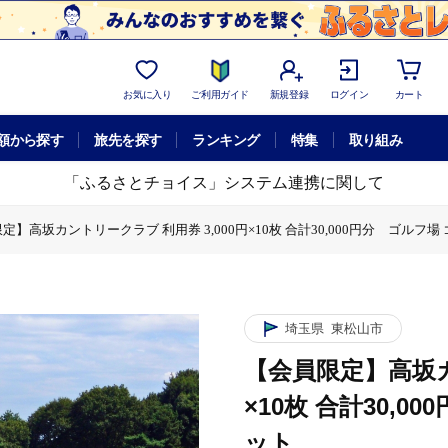
お気に入り
ご利用ガイド
新規登録
ログイン
カート
額から探す
旅先を探す
ランキング
特集
取り組み
「ふるさとチョイス」システム連携に関して
定】高坂カントリークラブ 利用券 3,000円×10枚 合計30,000円分 ゴルフ
プレー
【会員限定】高坂カントリークラブ 利用券 3,000円×10枚 合計3
埼玉県
東松山市
【会員限定】高坂カ
×10枚 合計30,
ット