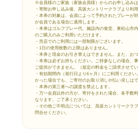
※会員様のご家族（家族会員様）からのお申し込み
・寄附お申し込み後、高坂カントリークラブより利
・本券の対象は、会員によって予約されたプレーが
が会員である場合に適用します。
・本券はゴルフプレー代、施設内の食堂、東松山市
のご購入のみご利用いただけます。
・売店でのご利用には一部制限がございます。
・1日の使用枚数の上限はありません。
・本券と現金のお引き替えはできません。また、お
・本券は必ずお持ちください。ご持参なしの場合、
ご提供ができません。（規定の料金をご請求させて
・有効期間内（発行日より6ヶ月）にご利用ください
かった場合でも、ご寄付のお取り消しや払い戻しは
・本券の第三者への譲渡を禁止します。
・万一会員以外の方が、寄付をされた場合、各手数
なります。ご了承ください。
・その他ご不明点については、高坂カントリークラブ（04
問合せください。