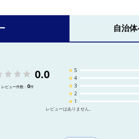
ー
自治体
★
5
0.0
★
4
★
3
0
レビュー件数：
件
★
2
★
1
レビューはありません。