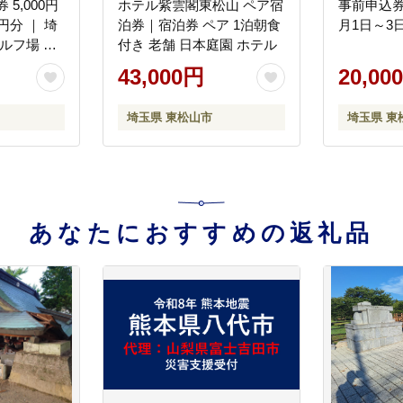
5,000円
ホテル紫雲閣東松山 ペア宿
事前申込券
0円分 ｜ 埼
泊券｜宿泊券 ペア 1泊朝食
月1日～3
ルフ場 ゴ
付き 老舗 日本庭園 ホテル
ット プレ
43,000円
20,00
ポン ラウ
ー ゴルフ
埼玉県 東松山市
埼玉県 東
クラブゴル
スコア ゴ
フシューズ
ルフグロー
スメ 人気
員限定のお
あなたにおすすめの返礼品