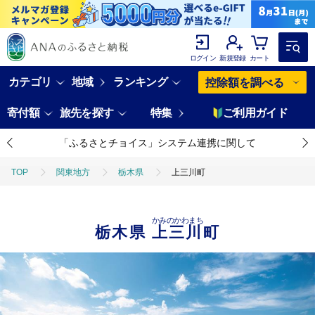
ログイン
新規登録
カート
カテゴリ
地域
ランキング
控除額を調べる
寄付額
旅先を探す
特集
ご利用ガイド
「ふるさとチョイス」システム連携に関して
TOP
関東地方
栃木県
上三川町
かみのかわまち
栃木県
上三川町