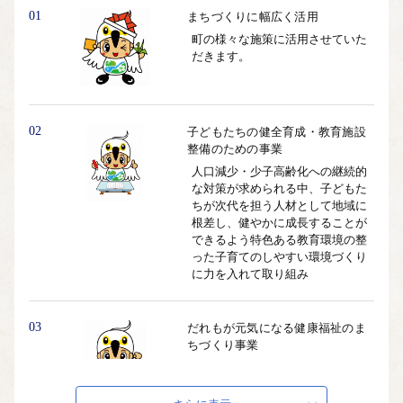
01
まちづくりに幅広く活用
町の様々な施策に活用させていた
だきます。
02
子どもたちの健全育成・教育施設
整備のための事業
人口減少・少子高齢化への継続的
な対策が求められる中、子どもた
ちが次代を担う人材として地域に
根差し、健やかに成長することが
できるよう特色ある教育環境の整
った子育てのしやすい環境づくり
に力を入れて取り組み
03
だれもが元気になる健康福祉のま
ちづくり事業
高齢化社会の進展や、新型コロナ
ウイルス感染症を契機とした新た
な生活様式の構築などを見据えつ