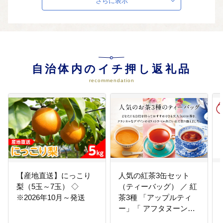
さらに表示
つ、暮らしに身近な地域で、誰も
が健康で元気に暮らし続けること
ができる環境づくりに力を入れて
取り組みます。
04
自治体内のイチ押し返礼品
フェンシング普及・啓発事業 、い
ちご一会とちぎ国体レガシー事業
recommendation
（上三川町実施競技フェンシン
グ）
2022年10月に実施した「いちご一
会とちぎ国体」の大会開催による
遺産（レガシー）が長期にわたり
引き継がれるよう、 フェンシング
競技の普及・啓発に取り組みま
す。
【産地直送】にっこり
人気の紅茶3缶セット
梨（5玉～7玉） ◇
（ティーバッグ） ／ 紅
※2026年10月～発送
茶3種 「アップルティ
ー」「 アフタヌーンテ
ィー」「 ロゼロワイヤ