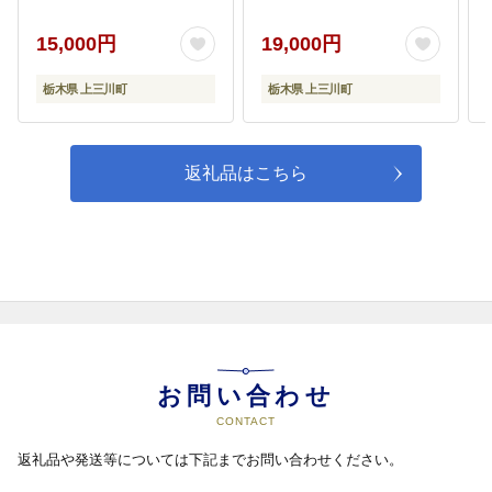
ル」 | お茶 アフタヌー
ンティー フレーバード
15,000円
19,000円
ティー ギフト 贈り物 贈
答 プレゼント ティーバ
栃木県 上三川町
栃木県 上三川町
ッグ 3種 セット
返礼品はこちら
お問い合わせ
CONTACT
返礼品や発送等については下記までお問い合わせください。