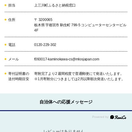
担当
上三川町ふるさと納税窓口
住所
〒 3200065
栃木県 宇都宮市 駒生町 799-5 コンピューターセンタービル
4F
電話
0120-229-302
メール
f093017-kaminokawa-cs@mlosjapan.com
寄付証明書の
寄附完了より2 週間程度で普通郵便にて発送いたします。
送付時期目安
※1月寄附分につきましては2月以降順次発送いたします。
自治体への応援メッセージ
レビューはありません。