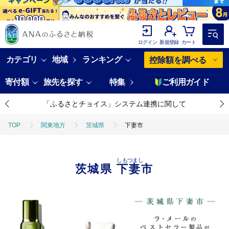
ログイン
新規登録
カート
カテゴリ
地域
ランキング
控除額を調べる
寄付額
旅先を探す
特集
ご利用ガイド
「ふるさとチョイス」システム連携に関して
TOP
関東地方
茨城県
下妻市
しもつまし
茨城県
下妻市