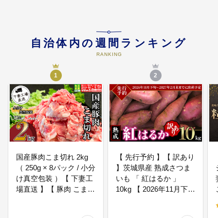
個性や才能を最大限に発揮できる
ように学校教育を充実させ、特色
のある学校づくりを進め、新しい
文化情報の発信を行い、交流を高
自治体内の週間ランキング
め、生涯にわたり”人が活き活きと
心豊かに暮らす文化創造都市”を目
RANKING
指します。
1
2
04
産業活力都市に関する事業（農
業・商業・工業・観光等）
従来の産業分野だけでなく、新た
に福祉、医療、環境、文化、観光
やITなど、様々な分野において産
業育成を図っていくことで、地域
経済の活性化を図る”快適に働く場
国産豚肉こま切れ 2kg
がととのった産業活力都市”を目指
【 先行予約 】【 訳あり
します。
（ 250g × 8パック / 小分
】茨城県産 熟成さつま
け真空包装 ）【 下妻工
いも 「 紅はるか 」
場直送 】【 豚肉 こま切
10kg 【 2026年11月下旬
05
自立協働都市に関する事業（財政
れ パック 小分け 便利
～2027年2月末までに出
基盤の強化・行政改革等）
国産 料理 ポーク ぶたに
荷予定 】【 さつまいも
市民と市が互いに信頼し合い、と