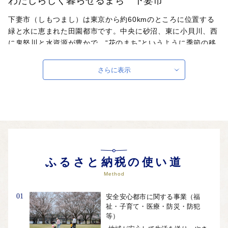
わたしらしく暮らせるまち 下妻市
下妻市（しもつまし）は東京から約60kmのところに位置する
緑と水に恵まれた田園都市です。中央に砂沼、東に小貝川、西
に鬼怒川と水資源が豊かで、“花のまち”というように季節の移
ろいとともに花々が咲き競い、まちを彩ります。市内には日本
でも有数のテクニカルなレイアウトと言われている筑波サーキ
さらに表示
ットや八幡宮として関東最古の歴史を誇る大宝八幡宮があり、
歴史や節目を大切にする伝統行事や、人々の交流を盛り上げ、
活気をもたらすイベントがたくさんあります。特産品は米・
豚・梨・メロン・すいか・きゅうり・ねぎ等で、中でも梨は茨
城県銘柄産地の指定も受ける全国でも有数の産地です。
自治体ホームページは
こちら
（外部サイト）
外部サイトへ遷移します。
ふるさと納税の使い道
個人情報の保護は遷移先サイトの方針に従います。
Method
01
安全安心都市に関する事業（福
祉・子育て・医療・防災・防犯
等）