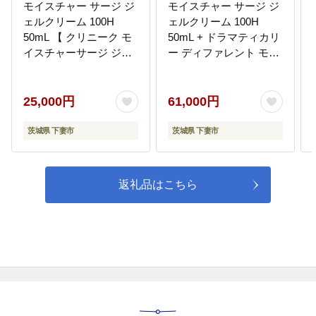
モイスチャー サージ ジ
モイスチャー サージ ジ
ェルクリーム 100H
ェルクリーム 100H
50mL 【 クリニーク モ
50mL + ドラマティカリ
イスチャーサージ ジェ
ー ディファレント モイ
ル クリーム Gel Creme
スチャライジング ロー
CLINIQUE 公式 スキン
ション プラス 125mL セ
ケア 美容 化粧品 コスメ
ット 【 クリニーク モイ
25,000円
61,000円
保水美肌 保湿 乾燥肌 脂
スチャーサージ ジェル
性肌 】
クリーム Gel Creme
茨城県 下妻市
茨城県 下妻市
DDML 乳液 CLINIQUE
公式 スキンケア 美容 化
粧品 コスメ 保水美肌 保
返礼品はこちら
湿 乾燥肌 混合肌 】