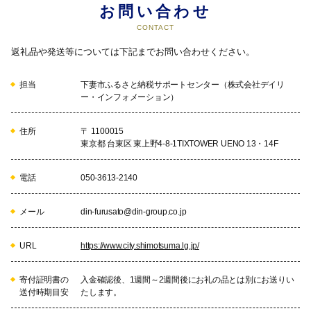
お問い合わせ
CONTACT
返礼品や発送等については下記までお問い合わせください。
担当
下妻市ふるさと納税サポートセンター（株式会社デイリ
ー・インフォメーション）
住所
〒 1100015
東京都 台東区 東上野4-8-1TIXTOWER UENO 13・14F
電話
050-3613-2140
メール
din-furusato@din-group.co.jp
URL
https://www.city.shimotsuma.lg.jp/
寄付証明書の
入金確認後、1週間～2週間後にお礼の品とは別にお送りい
送付時期目安
たします。