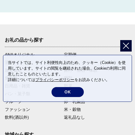
お礼の品から探す
ANAオリジナル
定期便
酒
肉類
当サイトでは、サイト利便性向上のため、クッキー（Cookie）を使
用しています。サイトの閲覧を継続された場合、Cookieの利用に同
加工食品
旅行・宿泊・体験
意したことものといたします。
魚介類
麺類
詳細については
プライバシーポリシー
をお読みください。
日用品・雑貨
野菜
OK
パン・菓子類
電化製品
フルーツ
卵・乳製品
ファッション
米・穀物
飲料(酒以外)
返礼品なし
地域から探す