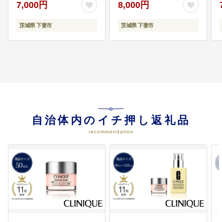
く 国産豚 マルリン】
紅はるか 芋 サツマイモ
7,000円
8,000円
もに力を合わせてまちづくりを進
甘い 焼き芋 スイートポ
めていくことが出来るように、透
テト 茨城県産 大容量 不
茨城県 下妻市
茨城県 下妻市
明性が高い行政運営や、行政計画
揃い ねっとり 】
の作成・実施・運営に市民が積極
的に参加できる”自立協働都市”を目
指します。
06
市長におまかせ
市が重点的に取り組む事業に活用
させていただきます。
自治体内のイチ押し返礼品
recommendation