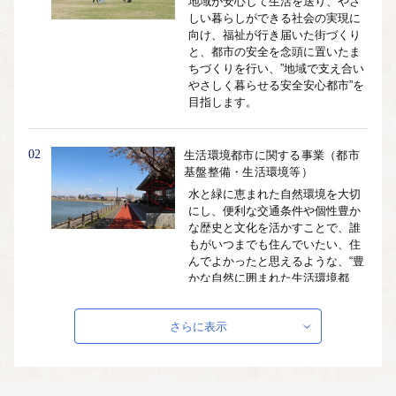
地域が安心して生活を送り、やさ
しい暮らしができる社会の実現に
向け、福祉が行き届いた街づくり
と、都市の安全を念頭に置いたま
ちづくりを行い、”地域で支え合い
やさしく暮らせる安全安心都市”を
目指します。
02
生活環境都市に関する事業（都市
基盤整備・生活環境等）
水と緑に恵まれた自然環境を大切
にし、便利な交通条件や個性豊か
な歴史と文化を活かすことで、誰
もがいつまでも住んでいたい、住
んでよかったと思えるような、“豊
かな自然に囲まれた生活環境都
市”を目指します。
さらに表示
03
文化創造都市に関する事業（教
育・文化・スポーツ・生涯学習
等）