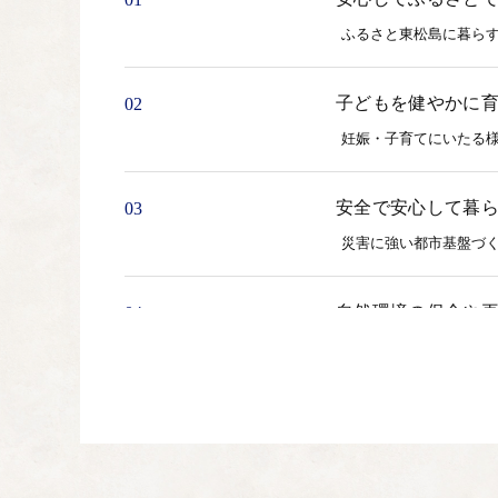
ふるさと東松島に暮ら
子どもを健やかに
02
妊娠・子育てにいたる
安全で安心して暮
03
災害に強い都市基盤づ
自然環境の保全や
04
ふるさと東松島が誇る
どの事業に使用します
産業の活性化に関
05
ふるさと東松島の農林
の創出に向けた取り組