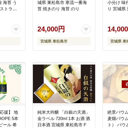
袋 海苔 う
城県 東松島市 寒流一番海
小分け 味
レストラン
苔 焼きのり 海苔 のり
り 宮城県
常温 ご当
 包装 宮城
ンラインワ
24,000円
14,00
体マイペー
宮城県 東松島市
宮城県 東
応援】 地
純米大吟醸 「白銀の天酒」
絶景バウム
HOPE 5本
金ラベル 720ml 1本 お酒 酒
麦畑バウム
ビール 希
日本酒 宮城県 東松島市 F
ト） バウ