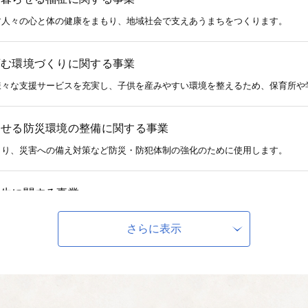
す人々の心と体の健康をまもり、地域社会で支えあうまちをつくります。
育む環境づくりに関する事業
様々な支援サービスを充実し、子供を産みやすい環境を整えるため、保育所や
らせる防災環境の整備に関する事業
くり、災害への備え対策など防災・防犯体制の強化のために使用します。
再生に関する事業
風光明媚な郷土を、後世に継承するための事業。 田園の農地や里山の樹林地
。
さらに表示
する事業
水産業、観光産業、商工業の基盤整備及び発展を目指す事業。 被災農地など
みに使用します。