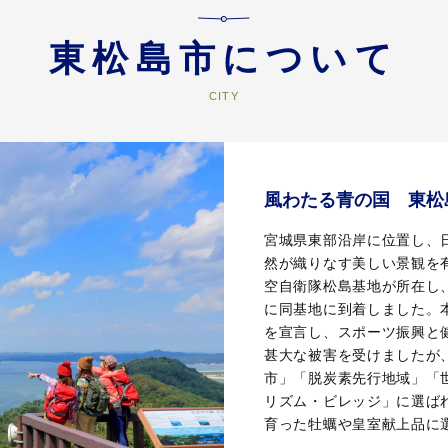
東松島市について
風わたる青の国 東松
宮城県東部沿岸に位置し、
然が織りなす美しい景観を
空自衛隊松島基地が所在し、
に同基地に到着しました。
を宣言し、スポーツ振興と
甚大な被害を受けましたが
市」「脱炭素先行地域」「世
リズム・ビレッジ」に選ば
育った牡蠣や皇室献上品に