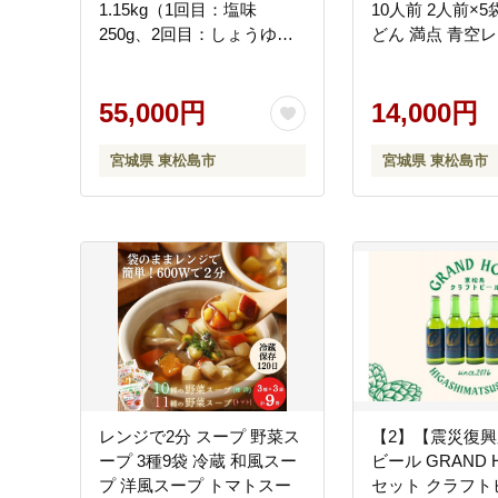
1.15kg（1回目：塩味
10人前 2人前×5
250g、2回目：しょうゆ味
どん 満点 青空
250g、3回目：みそ味
ちゃんこ萩乃井 
250g、4回目：国産牛タン
地 グルメ ギフト
塩味400g）冷凍 食べ比べ
55,000円
県 東松島市 オ
14,000円
小分け 牛タン 牛たん 塩 味
ンストップ 自治
噌 国産 牛肉 焼肉 バーベキ
ジ A
宮城県 東松島市
宮城県 東松島市
ュー BBQ おつまみ オンラ
インワンストップ 対応 自
治体マイページ 宮城県 東
松島市
レンジで2分 スープ 野菜ス
【2】【震災復興
ープ 3種9袋 冷蔵 和風スー
ビール GRAND 
プ 洋風スープ トマトスー
セット クラフト