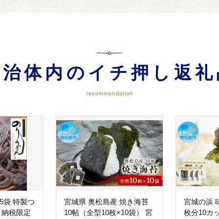
自治体内のイチ押し返礼
recommendation
5袋 特製つ
宮城県 奥松島産 焼き海苔
宮城の浜 
と納税限定
10帖（全型10枚×10袋） 宮
枚分10カ