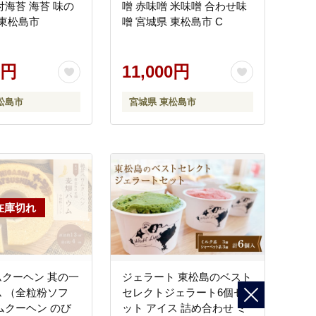
付海苔 海苔 味の
噌 赤味噌 米味噌 合わせ味
 東松島市
噌 宮城県 東松島市 C
0円
11,000円
松島市
宮城県 東松島市
クーヘン 其の一
ジェラート 東松島のベスト
 （全粒粉ソフ
セレクトジェラート6個セ
ムクーヘン のび
ット アイス 詰め合わせ ミ