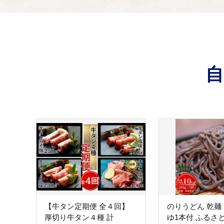
指定なし
06
-
【牛タン定期便 全４回】
のりうどん 乾麺 
厚切り牛タン４種 計
ゆ1本付 ふるさ