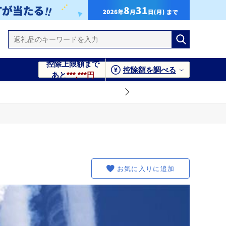
控除上限額まで
控除額を調べる
あと
***,***円
お気に入りに追加