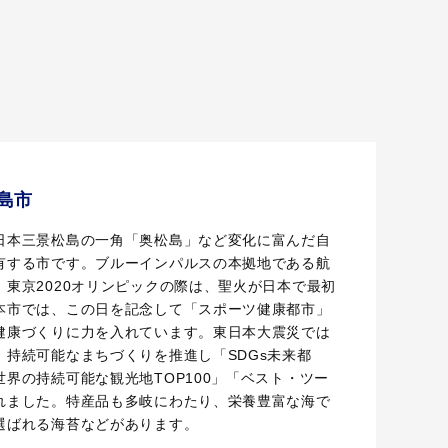
島市
日本三景松島の一角「奥松島」など変化に富んだ自
有する市です。ブルーインパルスの本拠地である航
東京2020オリンピックの際は、聖火が日本で最初
本市では、この日を記念して「スポーツ健康都市」
健康づくりに力を入れています。東日本大震災では
、持続可能なまちづくりを推進し「SDGs未来都
界の持続可能な観光地TOP100」「ベスト・ツー
れました。特産品も多岐にわたり、栄養豊富な海で
選ばれる海苔などがあります。