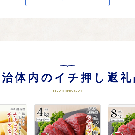
ポーツの振興に関する事業
スポーツ教室等に関する事業にご活用させていただきます。
び青少年の人材育成に関する事業
自治体内のイチ押し返礼
少年の人材育成、出産・医療のサポート事業にご活用させていただきます。
recommendation
（鶴居村におまかせ）
は、本村が優先する事業にご使用させていただきます。