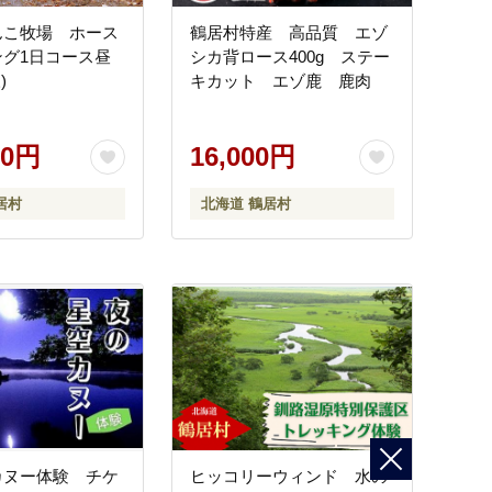
んこ牧場 ホース
鶴居村特産 高品質 エゾ
ング1日コース昼
シカ背ロース400g ステー
)
キカット エゾ鹿 鹿肉
00円
16,000円
居村
北海道 鶴居村
カヌー体験 チケ
ヒッコリーウィンド 水の