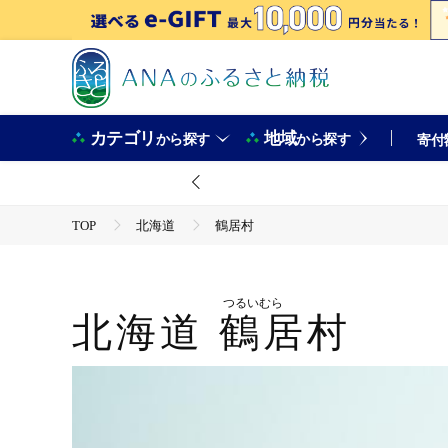
カテゴリ
地域
から探す
から探す
寄付
TOP
北海道
鶴居村
つるいむら
北海道
鶴居村