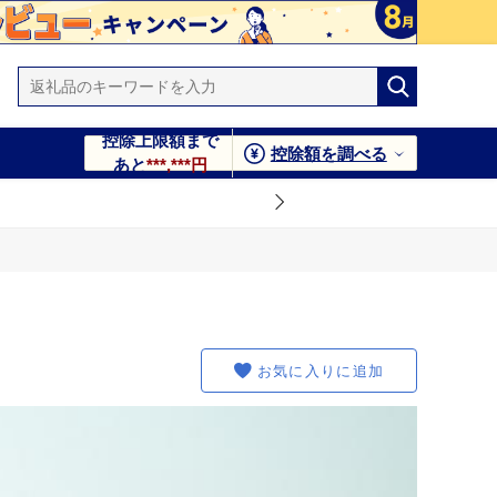
控除上限額まで
控除額を調べる
あと
***,***円
お気に入りに追加