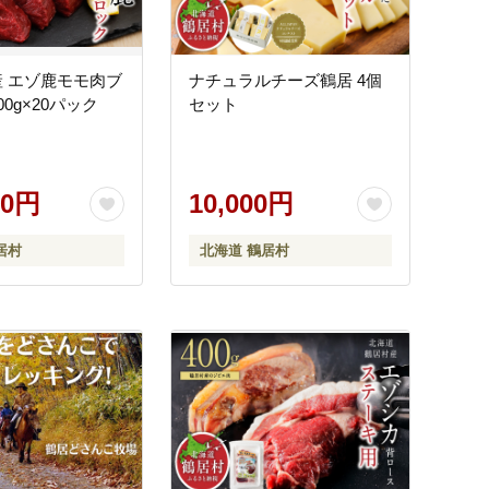
 エゾ鹿モモ肉ブ
ナチュラルチーズ鶴居 4個
00g×20パック
セット
00円
10,000円
居村
北海道 鶴居村