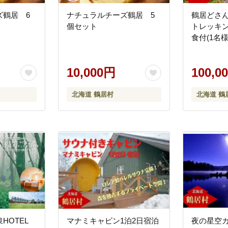
ズ鶴居 6
ナチュラルチーズ鶴居 5
鶴居どさ
個セット
トレッキ
食付(1名様
10,000円
100,0
北海道 鶴居村
北海道 鶴
HOTEL
マナミキャビン1泊2日宿泊
夜の星空