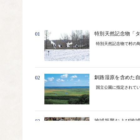
特別天然記念物「
01
特別天然記念物で村の
釧路湿原を含めた
02
国立公園に指定されて
地域振興および地
03
各種イベントなど地域