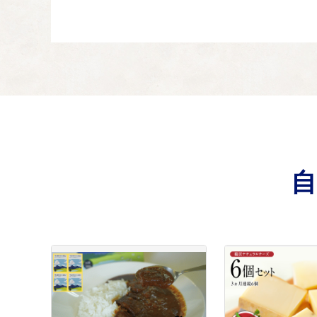
教育および文化ス
04
生涯学習の支援事業、
子ども子育ておよ
05
子どもたちの成長や青
使途を指定しない
06
特にご指定がない場合