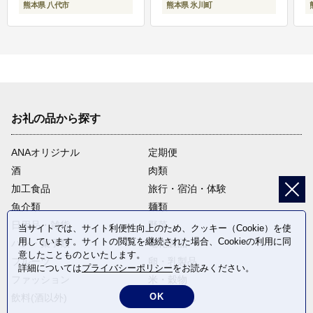
熊本県 八代市
熊本県 氷川町
お礼の品から探す
ANAオリジナル
定期便
酒
肉類
加工食品
旅行・宿泊・体験
魚介類
麺類
日用品・雑貨
野菜
当サイトでは、サイト利便性向上のため、クッキー（Cookie）を使
用しています。サイトの閲覧を継続された場合、Cookieの利用に同
パン・菓子類
電化製品
意したことものといたします。
フルーツ
卵・乳製品
詳細については
プライバシーポリシー
をお読みください。
ファッション
米・穀物
OK
飲料(酒以外)
返礼品なし