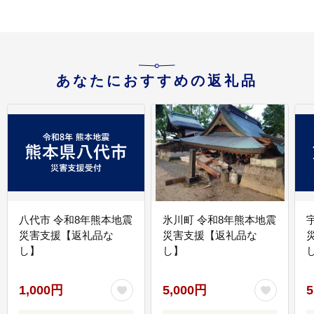
あなたにおすすめの返礼品
八代市 令和8年熊本地震
氷川町 令和8年熊本地震
災害支援【返礼品な
災害支援【返礼品な
し】
し】
し
1,000円
5,000円
5