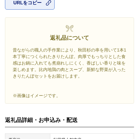
URLをコピー
お気に入
返礼品について
昔ながらの職人の手作業により、秋田杉の串を用いて1本1
本丁寧につくられたきりたんぽ。肉厚でもっちりとした食
感はお鍋に入れても煮崩れしにくく、香ばしい香りと味を
楽しめます。比内地鶏の肉とスープ、新鮮な野菜が入った
きりたんぽセットをお届けします。
※画像はイメージです。
返礼品詳細・お申込み・配送