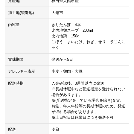
原産地
秋田県大館市産
加工地(製造地)
大館市
内容量
きりたんぽ 4本
比内地鶏スープ 200ml
比内地鶏 150g
ごぼう、まいたけ、ねぎ、せり、糸こんに
ゃく
賞味期限
発送から5日
アレルギー表示
小麦・鶏肉・大豆
配送時期
入金確認後、3週間以内に発送
※長期休暇中など配送指定を受けられない
場合があります。
※(配送指定をしている場合を除き)ＧＷ、
お盆、年末年始等の長期休暇のため、発送
が遅れる場合があります。
※土日祝日は休業日につき発送不可
配送
冷蔵