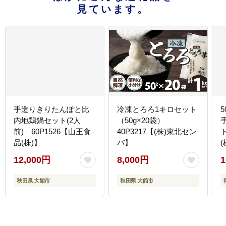
見ています。
手造りきりたんぽと比
冷凍とろろ1キロセット
内地鶏鍋セット(2人
（50g×20袋）
前) 60P1526【山王食
40P3217【(株)東北セン
品(株)】
バ】
(
12,000円
8,000円
1
秋田県 大館市
秋田県 大館市