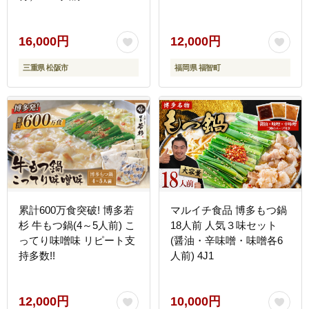
16,000円
12,000円
三重県 松阪市
福岡県 福智町
累計600万食突破! 博多若
マルイチ食品 博多もつ鍋
杉 牛もつ鍋(4～5人前) こ
18人前 人気３味セット
ってり味噌味 リピート支
(醤油・辛味噌・味噌各6
持多数!!
人前) 4J1
12,000円
10,000円