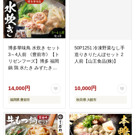
博多華味鳥 水炊き セット
50P1251 冷凍野菜なし手
3～4人前 《豊前市》【ト
造りきりたんぽセット 2
リゼンフーズ】博多 福岡
人前【山王食品(株)】
鍋 鶏 水たき みずたき
[VAC002]
14,000円
10,000円
福岡県 豊前市
秋田県 大館市