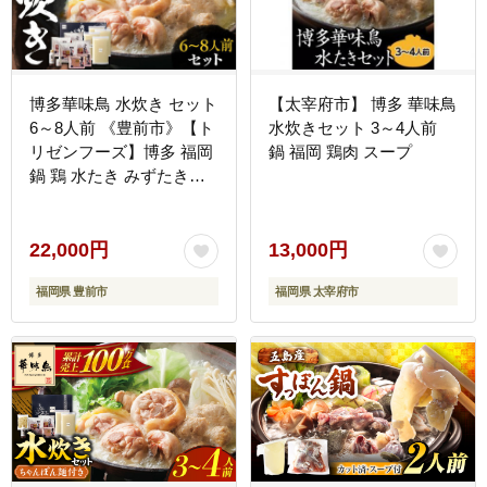
博多華味鳥 水炊き セット
【太宰府市】 博多 華味鳥
6～8人前 《豊前市》【ト
水炊きセット 3～4人前
リゼンフーズ】博多 福岡
鍋 福岡 鶏肉 スープ
鍋 鶏 水たき みずたき
[VAC001]
22,000円
13,000円
福岡県 豊前市
福岡県 太宰府市