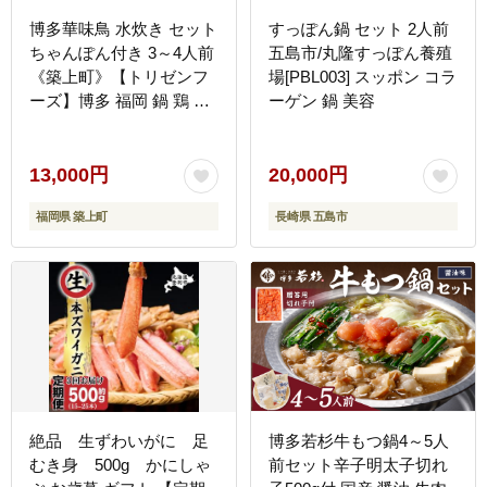
博多華味鳥 水炊き セット
すっぽん鍋 セット 2人前
ちゃんぽん付き 3～4人前
五島市/丸隆すっぽん養殖
《築上町》【トリゼンフ
場[PBL003] スッポン コラ
ーズ】博多 福岡 鍋 鶏 水
ーゲン 鍋 美容
たき みずたき [ABCN003]
13,000円
20,000円
福岡県 築上町
長崎県 五島市
絶品 生ずわいがに 足
博多若杉牛もつ鍋4～5人
むき身 500g かにしゃ
前セット辛子明太子切れ