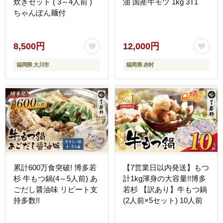
炊きセット ( 3～4人前 )
油 国産牛モツ 1kg 3T1
ちゃんぽん麺付
8,500円
12,000円
福岡県 大川市
福岡県 赤村
累計600万食突破! 博多若
【7営業日以内発送】もつ
杉 牛もつ鍋(4～5人前) あ
計1kg渾身の大容量!!博多
ごだし醤油味 リピート支
若杉 【訳あり】牛もつ鍋
持多数!!
(2人前×5セット) 10人前