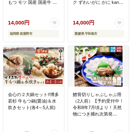
もつ モツ 国産 国産牛 も
ク ずわいがに かに kani
つ鍋 もつなべ モツ鍋 も
D014-116005
つ鍋おおやま おおやま も
つ鍋セット 味噌 みそ も
14,000円
14,000円
つ鍋味噌 冷凍
福岡県 筑紫野市
愛媛県 宇和島市
会心の２大鍋セット!!博多
鱧骨切りしゃぶしゃぶ用
若杉 牛もつ鍋(醤油)＆水
（2人前）【予約受付中！
炊きセット(各4～5人前)
令和8年7月頃より！天然
物につき捕れ次第発
送！】【A-4】