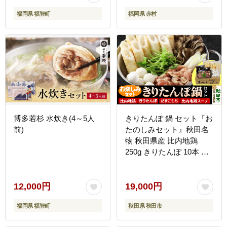
福岡県 福智町
福岡県 赤村
博多若杉 水炊き(4～5人
きりたんぽ 鍋 セット『お
前)
たのしみセット』秋田名
物 秋田県産 比内地鶏
250g きりたんぽ 10本 だ
まこもち 10個 自家製 比
内地鶏 スープ
12,000円
19,000円
福岡県 福智町
秋田県 秋田市