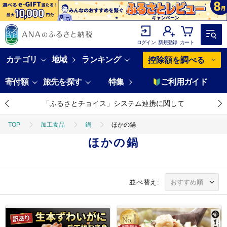
ログイン
新規登録
カート
カテゴリ
地域
ランキング
控除額を調べる
寄付額
旅先を探す
特集
ご利用ガイド
「ふるさとチョイス」システム連携に関して
TOP
加工食品
鍋
ほかの鍋
ほかの鍋
並べ替え: