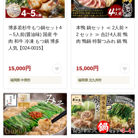
博多若杉牛もつ鍋セット4
本鴨 鍋セット ≪ 2人前 ×
～5人前(醤油味) 国産 牛
2 セット ≫ 合計4人前 鴨
肉 和牛 冷凍 もつ鍋 博多
肉 鴨鍋 特製つみれ 鍋 鴨
人気【024-0015】
15,000円
15,000円
福岡県 中間市
福岡県 北九州市