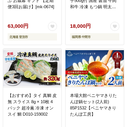
ぶ お歳暮 ギフト 【定期
子500g付 国産 醤油 牛肉
便3回お届け】[mk-0674]
和牛 冷凍 もつ鍋 明太子
切子 博多 人気【024-
0029】
63,000円
18,000円
北海道 登別市
福岡県 中間市
【おすすめ】タイ 真鯛 皮
本場大館ベニヤマきりた
無 スライス 8g × 10枚 4
んぽ鍋セット(2人前)
パック 超冷薫 冷凍 オン
85P1532【ベニヤマきり
スイ 鯛 D010-159002
たんぽ工房】