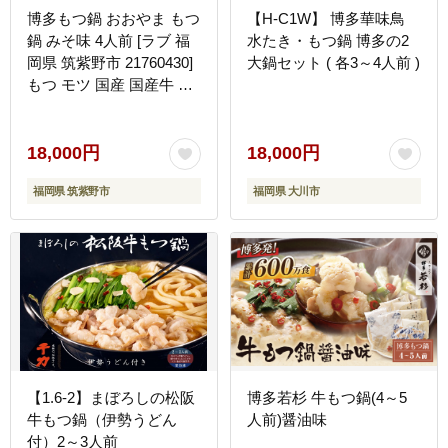
博多もつ鍋 おおやま もつ
【H-C1W】 博多華味鳥
鍋 みそ味 4人前 [ラブ 福
水たき・もつ鍋 博多の2
岡県 筑紫野市 21760430]
大鍋セット ( 各3～4人前 )
もつ モツ 国産 国産牛 も
つ鍋 もつなべ モツ鍋 も
つ鍋おおやま おおやま も
つ鍋セット 味噌 みそ も
18,000円
18,000円
つ鍋味噌 冷凍
福岡県 筑紫野市
福岡県 大川市
【1.6-2】まぼろしの松阪
博多若杉 牛もつ鍋(4～5
牛もつ鍋（伊勢うどん
人前)醤油味
付）2～3人前