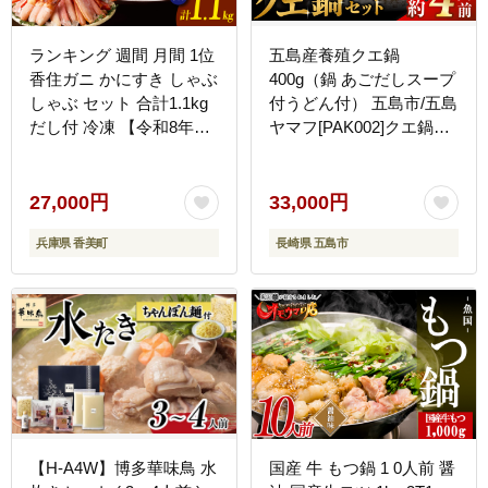
ランキング 週間 月間 1位
五島産養殖クエ鍋
香住ガニ かにすき しゃぶ
400g（鍋 あごだしスープ
しゃぶ セット 合計1.1kg
付うどん付） 五島市/五島
だし付 冷凍 【令和8年8
ヤマフ[PAK002]クエ鍋冷
月下旬以降発送予定】 か
凍 お取り寄せ くえ 切り
に カニ 香美町 51-01
身 アラ 五島うどん スー
プ 鍋 刺身
27,000円
33,000円
兵庫県 香美町
長崎県 五島市
【H-A4W】博多華味鳥 水
国産 牛 もつ鍋 1 0人前 醤