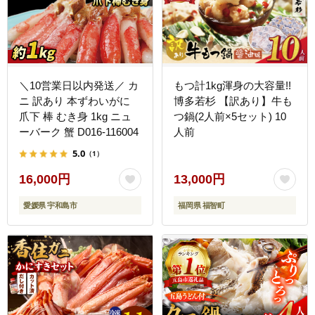
＼10営業日以内発送／ カ
もつ計1kg渾身の大容量!!
ニ 訳あり 本ずわいがに
博多若杉 【訳あり】牛も
爪下 棒 むき身 1kg ニュ
つ鍋(2人前×5セット) 10
ーバーク 蟹 D016-116004
人前
5.0
（1）
16,000円
13,000円
愛媛県 宇和島市
福岡県 福智町