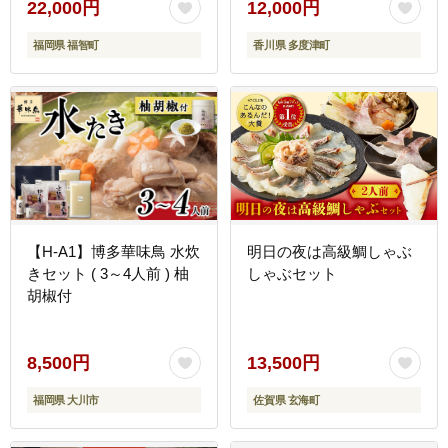
22,000円
12,000円
福岡県 福智町
香川県 多度津町
【H-A1】博多華味鳥 水炊
明日の夜は高級鯛しゃぶ
きセット ( 3～4人前 ) 柚
しゃぶセット
胡椒付
8,500円
13,500円
福岡県 大川市
佐賀県 玄海町