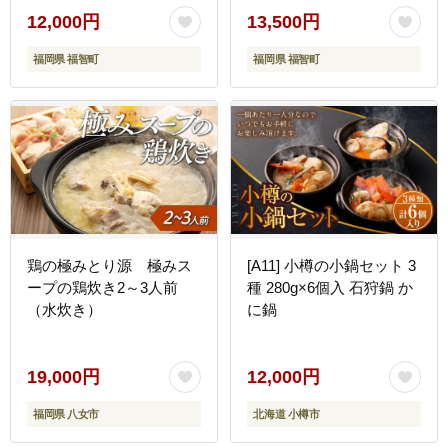
12,000円
13,500円
福岡県 福智町
福岡県 福智町
鶏の極みとり源 極みス
[A11] 小樽の小鍋セット 3
ープの鶏炊き2～3人前
種 280g×6個入 石狩鍋 か
（水炊き）
に鍋
19,000円
12,000円
福岡県 八女市
北海道 小樽市