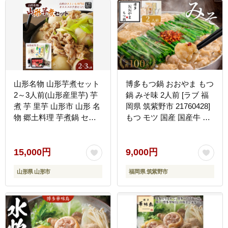
山形名物 山形芋煮セット
博多もつ鍋 おおやま もつ
2～3人前(山形産里芋) 芋
鍋 みそ味 2人前 [ラブ 福
煮 芋 里芋 山形市 山形 名
岡県 筑紫野市 21760428]
物 郷土料理 芋煮鍋 セッ
もつ モツ 国産 国産牛 も
ト FZ18-993
つ鍋 もつなべ モツ鍋 も
つ鍋おおやま おおやま も
つ鍋セット 味噌 みそ も
15,000円
9,000円
つ鍋味噌 冷凍
山形県 山形市
福岡県 筑紫野市