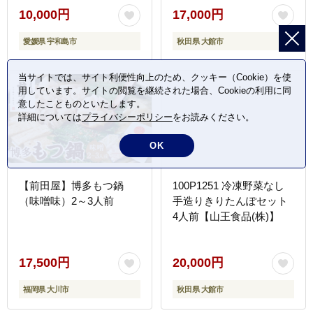
10,000円
17,000円
愛媛県 宇和島市
秋田県 大館市
当サイトでは、サイト利便性向上のため、クッキー（Cookie）を使
用しています。サイトの閲覧を継続された場合、Cookieの利用に同
意したことものといたします。
詳細については
プライバシーポリシー
をお読みください。
OK
【前田屋】博多もつ鍋
100P1251 冷凍野菜なし
（味噌味）2～3人前
手造りきりたんぽセット
4人前【山王食品(株)】
17,500円
20,000円
福岡県 大川市
秋田県 大館市