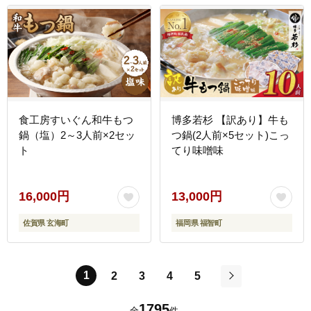
食工房すいぐん和牛もつ
博多若杉 【訳あり】牛も
鍋（塩）2～3人前×2セッ
つ鍋(2人前×5セット)こっ
ト
てり味噌味
16,000円
13,000円
佐賀県 玄海町
福岡県 福智町
1
2
3
4
5
次
1795
全
件