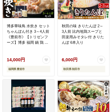
博多華味鳥 水炊き セット
秋田の味 きりたんぽ 2～
ちゃんぽん付き 3～4人前
3人前 比内地鶏スープと
《豊前市》【トリゼンフ
田楽用みそタレ付 きりた
ーズ】博多 福岡 鍋 鶏 水
んぽ 6本入り
たき みずたき [VAC003]
14,000円
6,000円
福岡県 豊前市
秋田県 秋田市