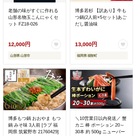
老舗の味がすぐに作れる
博多若杉 【訳あり】牛も
山形名物玉こんにゃくセ
つ鍋(2人前×5セット)あご
ット FZ18-026
だし醤油味
12,000円
13,000円
山形県 山形市
福岡県 福智町
博多もつ鍋 おおやま もつ
＼10営業日以内発送／ 蟹
鍋 みそ味 3人前 [ラブ 福
カニ 棒 ポーション 20～
岡県 筑紫野市 21760429]
30本 約 500g ニューバー