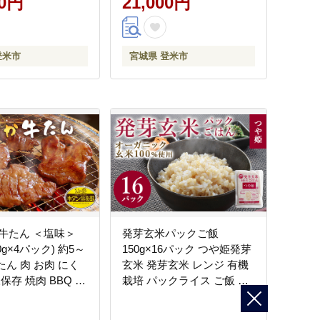
00円
21,000円
登米市
宮城県 登米市
牛たん ＜塩味＞
発芽玄米パックご飯
150g×4パック) 約5～
150g×16パック つや姫発芽
たん 肉 お肉 にく
玄米 発芽玄米 レンジ 有機
保存 焼肉 BBQ バ
栽培 パックライス ご飯 米
ー 焼き肉 仙台 宮
レンチン 【有機農園ファー
牛タン 小分け 【有
ミン株式会社】 tm120