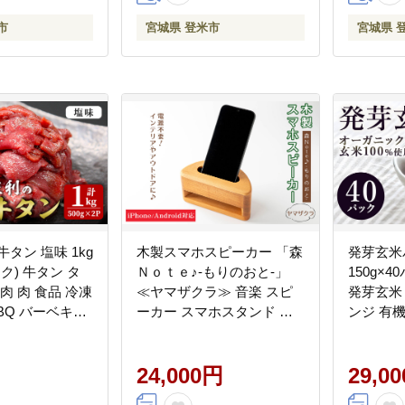
市
宮城県 登米市
宮城県 
タン 塩味 1kg
木製スマホスピーカー 「森
発芽玄米
ック) 牛タン タ
Ｎｏｔｅ♪-もりのおと-」
150g×
肉 肉 食品 冷凍
≪ヤマザクラ≫ 音楽 スピ
発芽玄米
BBQ バーベキュ
ーカー スマホスタンド 置
ンジ 有
塩味 訳アリ 訳あ
くだけ ミュージック イン
ス ご飯 
【株式会社佐
テリア 電池不要 電源不要
農園ファ
寝室 リビング 書斎 【有限
24,000円
tm121
29,0
会社ウッディアベ工芸】