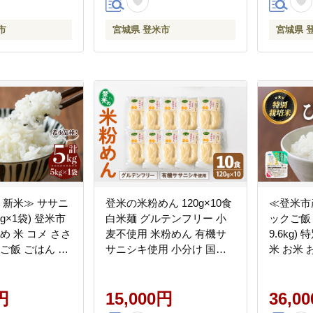
tm001
市
宮城県 登米市
宮城県 
 新米≫ ササニ
登米の米粉めん 120g×10食
≪登米市
5kg×1袋) 登米市
白米麺 グルテンフリー 小
ックご飯 
め 米 コメ ささ
麦不使用 米粉めん 有機サ
9.6kg
 ご飯 ごはん お
サニシキ使用 小分け 国産
米 お米 
当 【登米ライ
うどん 焼きそば 中華 そう
ご飯 ご
株式会社】
めん パスタ ラーメン 麺
当 レン
円
【株式会社いなほ】 tm262
15,000円
飯 米 レ
36,0
やぎ登米