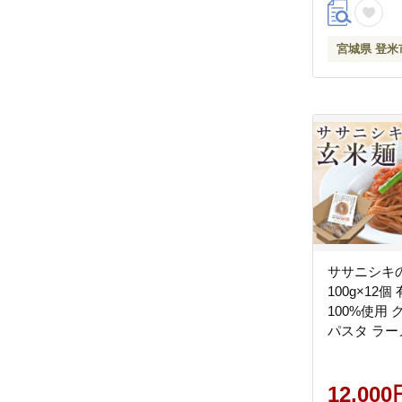
宮城県 登米
ササニシキの
100g×12
100%使用
パスタ ラー
ン 小麦粉
ファーミン
tm123
12,000