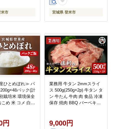
登米市
宮城県 登米市
産ひとめぼれ≫ パ
業務用 牛タン 2mmスライ
200g×48パック(計
ス 500g(250g×2p) 牛タン タ
) 特別栽培米 環境保全
ン 牛たん 牛肉 肉 食品 冷凍
おこめ 米 コメ 白米
保存 焼肉 BBQ バーベキュ
はん おにぎり お弁
ー 焼き肉 スライス 【株式
ジ パックライス ご
会社佐利】tm370
ンチン 保存食 【み
00円
9,000円
農業協同組合】