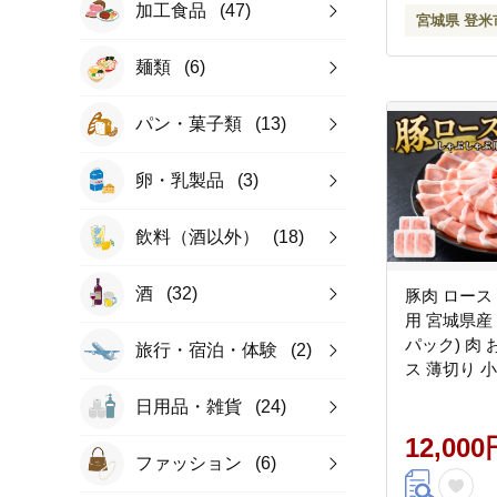
加工食品
(47)
宮城県 登米
麺類
(6)
パン・菓子類
(13)
卵・乳製品
(3)
飲料（酒以外）
(18)
酒
(32)
豚肉 ロース
用 宮城県産 1.
パック) 肉 
旅行・宿泊・体験
(2)
ス 薄切り 
凍【株式会社
日用品・雑貨
(24)
12,000
ファッション
(6)