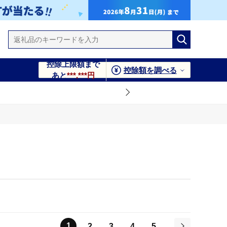
控除上限額まで
控除額を調べる
あと
***,***円
1
2
3
4
5