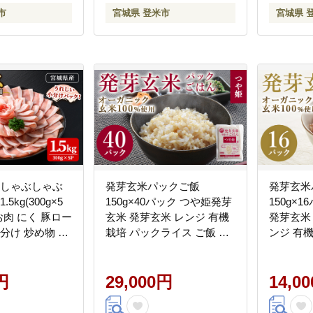
市
宮城県 登米市
宮城県 
 しゃぶしゃぶ
発芽玄米パックご飯
発芽玄米
5kg(300g×5
150g×40パック つや姫発芽
150g×
お肉 にく 豚ロー
玄米 発芽玄米 レンジ 有機
発芽玄米
小分け 炒め物 冷
栽培 パックライス ご飯 米
ンジ 有
佐利】tm234
レンチン 【有機農園ファー
ス ご飯 
ミン株式会社】 tm119
農園ファ
円
29,000円
tm118
14,0