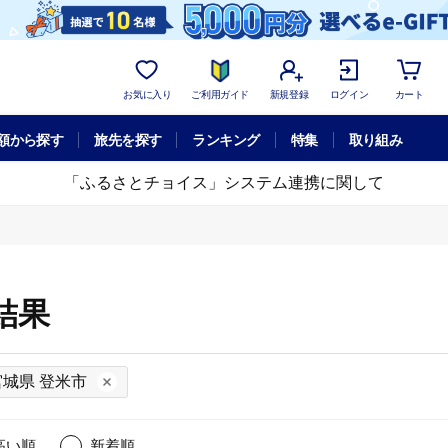
お気に入り
ご利用ガイド
新規登録
ログイン
カート
額から探す
旅先を探す
ランキング
特集
取り組み
「ふるさとチョイス」システム連携に関して
結果
宮城県 登米市
高い順
新着順