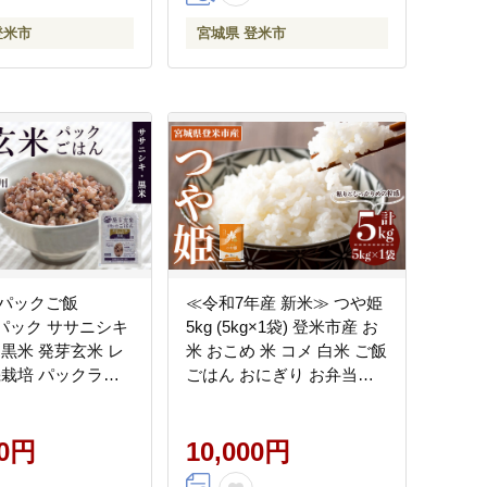
登米市
宮城県 登米市
パックご飯
≪令和7年産 新米≫ つや姫
40パック ササニシキ
5kg (5kg×1袋) 登米市産 お
 黒米 発芽玄米 レ
米 おこめ 米 コメ 白米 ご飯
機栽培 パックライ
ごはん おにぎり お弁当
米 レンチン 【有機
【登米ライスサービス株式
ーミン株式会社】
会社】tm147
00円
10,000円