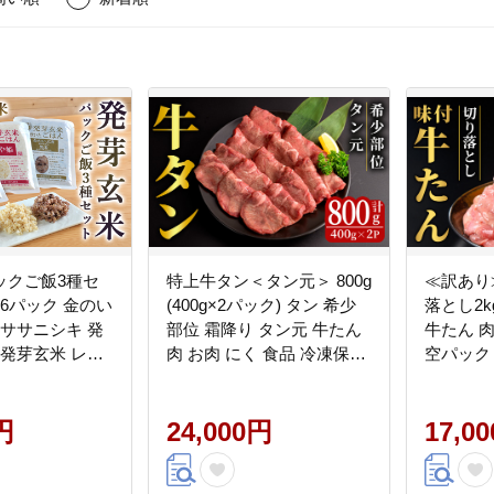
ックご飯3種セ
特上牛タン＜タン元＞ 800g
≪訳あり
×16パック 金のい
(400g×2パック) タン 希少
落とし2kg
 ササニシキ 発
部位 霜降り タン元 牛たん
牛たん 肉
 発芽玄米 レン
肉 お肉 にく 食品 冷凍保存
空パック
 パックライス
焼肉 BBQ バーベキュー 焼
BBQ バ
ンチン 【有機農
き肉 【フレッシュミート佐
【有限会社
ン株式会社】
円
利中江店】tm314
24,000円
17,0