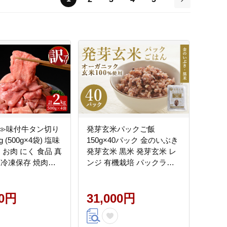
次
≫味付牛タン切り
発芽玄米パックご飯
 (500g×4袋) 塩味
150g×40パック 金のいぶき
 お肉 にく 食品 真
発芽玄米 黒米 発芽玄米 レ
 冷凍保存 焼肉
ンジ 有機栽培 パックライ
ーベキュー 焼き肉
ス ご飯 米 レンチン 【有機
若寿司】tm022
農園ファーミン株式会社】
00円
tm117
31,000円