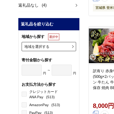
返礼品なし
(4)
宮城県 登米
返礼品を絞り込む
地域から探す
選択中
地域を選択する
寄付金額から探す
～
訳有り 赤身牛
円
円
(500g×2パ
ン 牛たん 牛
お支払方法から探す
保存 焼肉 
クレジットカード
ー 焼き肉 
ANA Pay
(513)
り 小分け 
利】tm374
8,000円
AmazonPay
(513)
PayPay
(513)