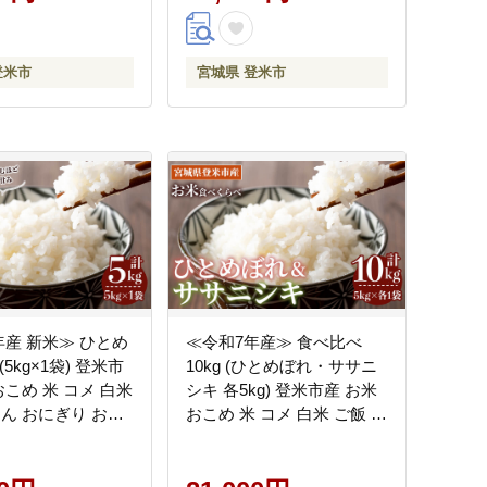
登米市
宮城県 登米市
年産 新米≫ ひとめ
≪令和7年産≫ 食べ比べ
 (5kg×1袋) 登米市
10kg (ひとめぼれ・ササニ
おこめ 米 コメ 白米
シキ 各5kg) 登米市産 お米
はん おにぎり お弁
おこめ 米 コメ 白米 ご飯 ご
米ライスサービス株
はん おにぎり お弁当 【登
m146
米ライスサービス株式会
社】tm151