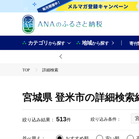
カテゴリ
地域
から探す
から探す
寄付
TOP
詳細検索
宮城県 登米市の詳細検索
513
絞り込み条件：
絞り込み結果：
件
並べ替え：
おすすめ順
安い順