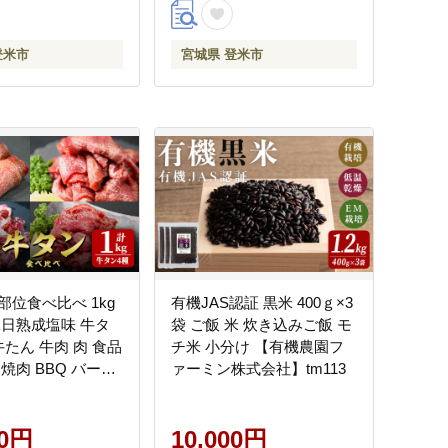
登米市
宮城県 登米市
部位食べ比べ 1kg
有機JAS認証 黒米 400ｇ×3
二日熟成塩味 牛タ
袋 ご飯 米 炊き込みご飯 モ
牛たん 牛肉 肉 食品
チ米 小分け 【有機農園フ
焼肉 BBQ バーベ
ァーミン株式会社】tm113
焼き肉 食べ比べ 塩
会社佐利】tm371
00円
10,000円