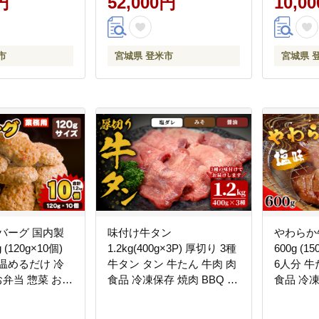
円
52,000円
10,0
市
宮城県 登米市
宮城県 
バーグ 国内製
味付け牛タン
やわらか
 (120g×10個)
1.2kg(400g×3P) 厚切り 3種
600g (
温めるだけ 冷
牛タン タン 牛たん 牛肉 肉
6人分 牛
お弁当 惣菜 おか
食品 冷凍保存 焼肉 BBQ バ
食品 冷凍
会社オサベフー
ーベキュー 食べ比べ 厚切
ーベキュ
り 【株式会社佐利】tm384-
城 名物 