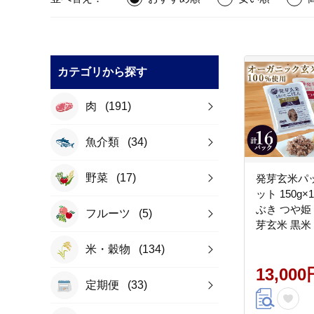
カテゴリから探す
肉
(191)
魚介類
(34)
野菜
(17)
発芽玄米パ
ット 150g
ぶき つや姫
フルーツ
(5)
芽玄米 黒米
ジ 有機栽培
米・穀物
(134)
ご飯 米 レ
園ファーミ
13,000
定期便
(33)
tm114