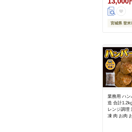
13,000
宮城県 登米
業務用 ハン
造 合計1.2kg
レンジ調理 
凍 肉 お肉 
ず 【株式
ズ】tm381