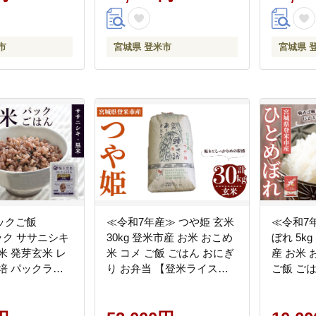
やぎ登米農業協同組合】
tm308
市
宮城県 登米市
宮城県 
ックご飯
≪令和7年産≫ つや姫 玄米
≪令和7
パック ササニシキ
30kg 登米市産 お米 おこめ
ぼれ 5kg
米 発芽玄米 レ
米 コメ ご飯 ごはん おにぎ
産 お米 
培 パックライ
り お弁当 【登米ライスサ
ご飯 ご
 レンチン 【有機
ービス株式会社】tm143
当 【登
ミン株式会社】
式会社】t