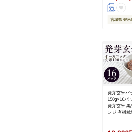
宮城県 登米
発芽玄米パ
150g×16
発芽玄米 黒
ンジ 有機栽
ス ご飯 米
農園ファー
tm122