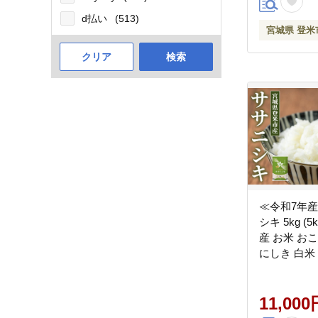
d払い
(513)
宮城県 登米
クリア
検索
≪令和7年産
シキ 5kg (
産 お米 おこ
にしき 白米
にぎり お弁
スサービス
tm148
11,000