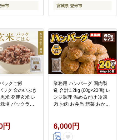
登米市
宮城県 登米市
パックご飯
業務用 ハンバーグ 国内製
16パック 金のいぶき
造 合計1.2kg (60g×20個) レ
 黒米 発芽玄米 レ
ンジ調理 温めるだけ 冷凍
機栽培 パックライ
肉 お肉 お弁当 惣菜 おかず
米 レンチン 【有機
【株式会社オサベフーズ】
ーミン株式会社】
tm380
00円
6,000円