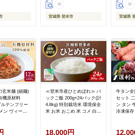
tm307
市
宮城県 登米市
宮城県 
玄米麺 (細麺)
≪登米市産ひとめぼれ≫ パ
牛タン全
個 有機原材料
ックご飯 200g×24パック(計
セット 
 グルテンフリー
4.8kg) 特別栽培米 環境保全
ン タン 
メン ヴィーガ
米 お米 おこめ 米 コメ 白米
冷凍保存 
不使用【有機農園
ご飯 ごはん おにぎり お弁
キュー 
株式会社】
当 レンジ パックライス ご
味 【株式
円
飯 米 レンチン 保存食 【み
18,000円
12,0