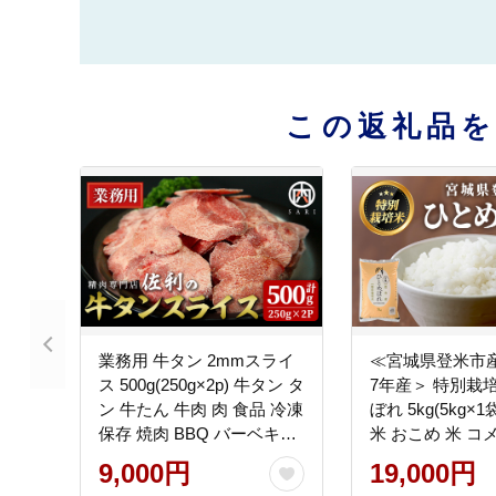
この返礼品
業務用 牛タン 2mmスライ
≪宮城県登米市
ス 500g(250g×2p) 牛タン タ
7年産＞ 特別栽
ン 牛たん 牛肉 肉 食品 冷凍
ぼれ 5kg(5kg×1袋) 精
保存 焼肉 BBQ バーベキュ
米 おこめ 米 コ
ー 焼き肉 スライス 【株式
ごはん おにぎり 
9,000円
19,000円
会社佐利】tm370
ランド米【みや