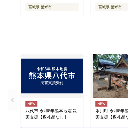
協同組合】tm39
宮城県 登米市
宮城県 登米市
八代市 令和8年熊本地震 災
氷川町 令和8年
害支援【返礼品なし】
害支援【返礼品