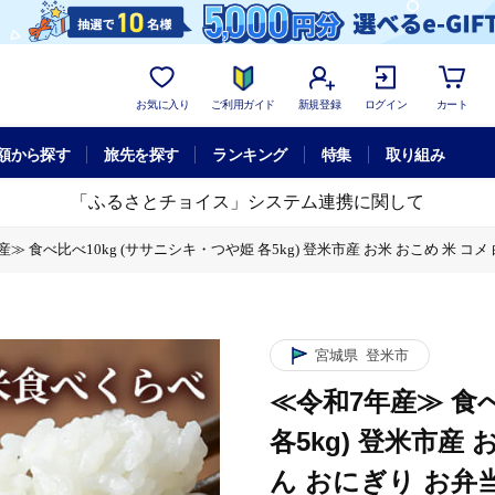
お気に入り
ご利用ガイド
新規登録
ログイン
カート
額から探す
旅先を探す
ランキング
特集
取り組み
「ふるさとチョイス」システム連携に関して
産≫ 食べ比べ10kg (ササニシキ・つや姫 各5kg) 登米市産 お米 おこめ 米 コ
シキ・つや姫 各5kg) 登米市産 お米 おこめ 米 コメ 白米 ご飯 ごはん おにぎ
 (ササニシキ・つや姫 各5kg) 登米市産 お米 おこめ 米 コメ 白米 ご飯 ごは
市産 お米 おこめ 米 コメ 白米 ご飯 ごはん おにぎり お弁当 【登米ライスサービ
宮城県
登米市
市産 お米 おこめ 米 コメ 白米 ご飯 ごはん おにぎり お弁当 【登米ライスサービ
≪令和7年産≫ 食
市産 お米 おこめ 米 コメ 白米 ご飯 ごはん おにぎり お弁当 【登米ライスサービ
各5kg) 登米市産 
ん おにぎり お弁