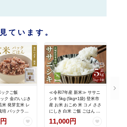
見ています。
パックご飯
≪令和7年産 新米≫ ササニ
0パック 金のいぶき
シキ 5kg (5kg×1袋) 登米市
黒米 発芽玄米 レ
産 お米 おこめ 米 コメ ささ
栽培 パックライ
にしき 白米 ご飯 ごはん お
米 レンチン 【有機
にぎり お弁当 【登米ライ
0円
11,000円
ーミン株式会社】
スサービス株式会社】