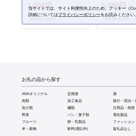
1,000円
5,000円
当サイトでは、サイト利便性向上のため、クッキー（Coo
詳細については
プライバシーポリシー
をお読みください
熊本県 八代市
熊本県 氷川町
お礼の品から探す
ANAオリジナル
定期便
酒
肉類
加工食品
旅行・宿泊・
魚介類
麺類
日用品・雑貨
野菜
パン・菓子類
電化製品
フルーツ
卵・乳製品
ファッション
米・穀物
飲料(酒以外)
返礼品なし