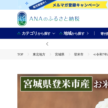
カテゴリ
地域
から探す
から探す
寄付
TOP
東北地方
宮城県
登米市
≪令和7年
TOP
米・穀物
≪令和7年産≫ 食べ比べ10kg (ササニ
TOP
米・穀物
米
≪令和7年産≫ 食べ比べ10kg
TOP
米・穀物
米
精米
≪令和7年産≫ 食べ比べ10kg (ササニシキ・つや姫 各5kg) 登米
TOP
米・穀物
米
つや姫
≪令和7年産≫ 食べ比べ10kg (ササニシキ・つや姫 各5kg) 登米
TOP
米・穀物
米
ササニシキ
≪令和7年産≫ 食べ比べ10kg (ササニシキ・つや姫 各5kg) 登米