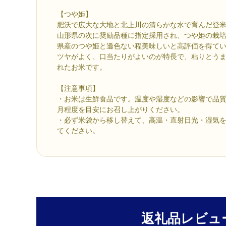
【つや姫】
肥沃で広大な大地と北上川の清らかな水で育んだ登
山形県の次に奨励品種に指定採用され、つや姫の栽
県産のつや姫と遜色ない程美味しいと高評価を得てい
ツヤがよく、口当たりがよいのが特長で、粘りとう
れたお米です。
【注意事項】
・お米は生鮮食品です。温度や湿度などの影響で品質
月程度を目安にお召し上がりください。
・必ず米袋から移し替えて、高温・直射日光・湿気
てください。
返礼品レビュ