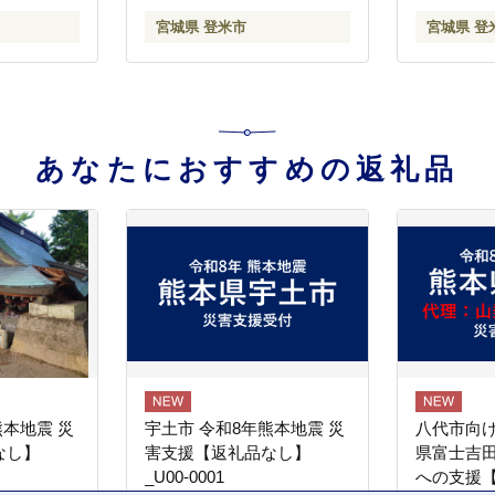
9
tm117
宮城県 登米市
宮城県 登
あなたにおすすめの返礼品
熊本地震 災
宇土市 令和8年熊本地震 災
八代市向け
なし】
害支援【返礼品なし】
県富士吉
_U00-0001
への支援