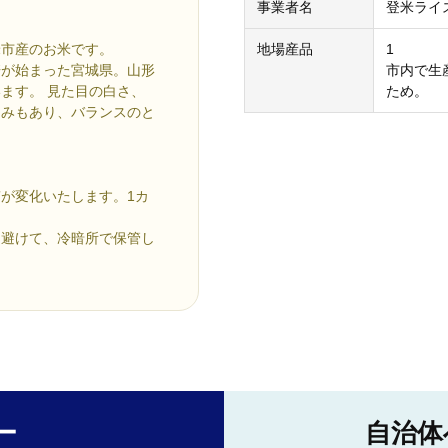
事業者名
登米ライ
米市産のお米です。
地場産品
1
培が始まった宮城県。山形
市内で生
ます。 見た目の白さ、
ため。
まみもあり、バランスのと
が変化いたします。1カ
を避けて、冷暗所で保管し
ー
自治体