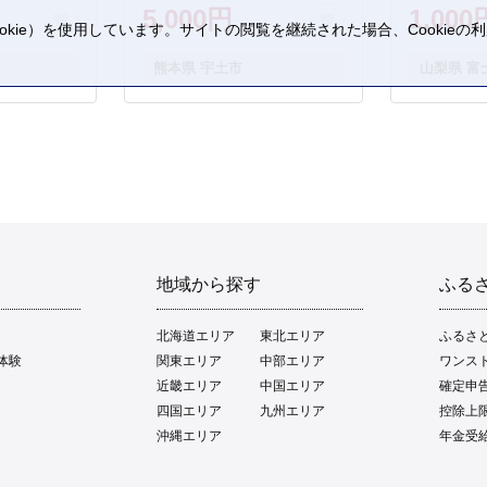
5,000円
1,000
kie）を使用しています。サイトの閲覧を継続された場合、Cookie
。
熊本県 宇土市
山梨県 富
地域から探す
ふる
北海道エリア
東北エリア
ふるさ
体験
関東エリア
中部エリア
ワンス
近畿エリア
中国エリア
確定申
四国エリア
九州エリア
控除上
沖縄エリア
年金受