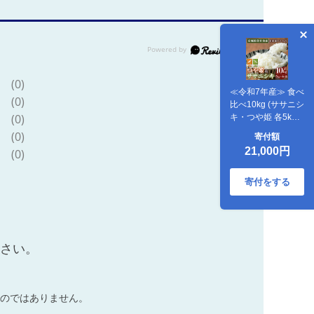
(0)
≪令和7年産≫ 食べ
(0)
比べ10kg (ササニシ
(0)
キ・つや姫 各5kg)
登米市産 お米 おこ
(0)
寄付額
め 米 コメ 白米 ご
21,000円
(0)
飯 ごはん おにぎり
お弁当 【登米ライ
スサービス株式会
寄付をする
社】tm153
ださい。
のではありません。