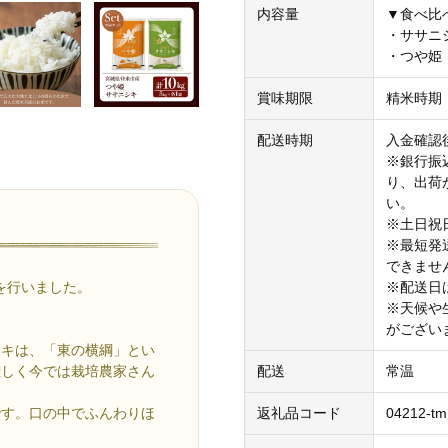
内容量
▼食べ比べ
・ササニシ
・つや姫：
賞味期限
精米時期
配送時期
入金確認
※銀行振
り、出荷
い。
※土日祝
※最短発
できませ
更を行いました。
※配送日
※天候や
がござい
シキは、「東の横綱」とい
難しく今では栽培農家さん
配送
常温
です。口の中でふんわりほ
返礼品コード
04212-tm