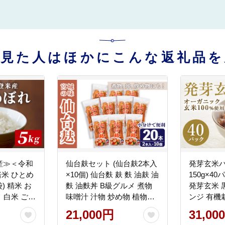
を見た人はほかにこんな返礼品を
産≫＜令和
仙台麸セット (仙台麸2本入
発芽玄米
培米 ひとめ
×10個) 仙台麩 麸 麩 油麸 油
150g×4
米 お
麩 油麩丼 B級グルメ 煮物
発芽玄米 
メ 白米 ご飯
味噌汁 汁物 炒め物 植物油
ンジ 有機
お弁当 ブ
【株式会社山形屋商店】
ス ご飯 
21,000円
31,00
ぎ登米農業
tm226
農園ファ