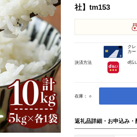
社】tm153
クレ
カー
d払
決済方法
在庫：
○
返礼品詳細・お申込み・