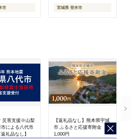
tm148
米市
宮城県 登米市
 災害支援※山梨
【返礼品なし】熊本県宇城
田市による八代市
市 ふるさと応援寄附金
【返礼品なし】
1,000円