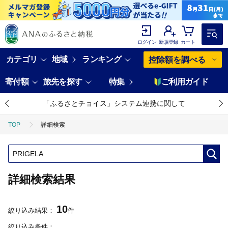
ログイン
新規登録
カート
カテゴリ
地域
ランキング
控除額を調べる
寄付額
旅先を探す
特集
ご利用ガイド
「ふるさとチョイス」システム連携に関して
TOP
詳細検索
詳細検索結果
10
絞り込み結果：
件
絞り込み条件：