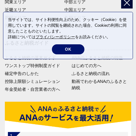
関東エリア
中部エリア
近畿エリア
中国エリア
四国エリア
九州エリア
当サイトでは、サイト利便性向上のため、クッキー（Cookie）を使
用しています。サイトの閲覧を継続された場合、Cookieの利用に同
沖縄エリア
意したことものといたします。
詳細については
プライバシーポリシー
をお読みください。
ふるさと納税ガイド
OK
ふるさと納税の基本ガイド
ANAのふるさと納税の特徴
ワンストップ特例制度ガイド
はじめての方へ
確定申告のしかた
ふるさと納税の流れ
控除上限額シミュレーション
動画でわかるANAのふるさと
納税
年金受給者・自営業者の方へ