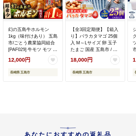
幻の五島牛ホルモン
【全3回定期便】【箱入
1kg（味付けあり） 五島
り】バラカタマゴ 25個
市/ごとう農業協同組合
入 M～Lサイズ 卵 玉子
[PAF029] 牛モツ モツ ホ
たまご 国産 五島市 / 五
市
ルモン
島列島大石養鶏場
12,000円
18,000円
1
[PFQ057]
長崎県 五島市
長崎県 五島市
あなたにおすすめの返礼品