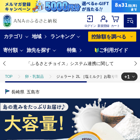
ログイン
新規登録
カート
カテゴリ
地域
ランキング
控除額を調べる
寄付額
旅先を探す
特集
ご利用ガイド
「ふるさとチョイス」システム連携に関して
+1
TOP
卵・乳製品
ジェラート 2L ［塩ミルク］お取り寄せ スイーツ アイス
TOP
卵・乳製品
アイスクリーム
ジェラート 2L ［塩ミルク］
長崎県
五島市