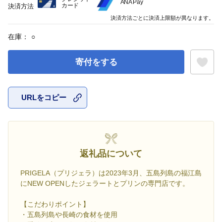
ANA Pay
カード
決済方法
決済方法ごとに決済上限額が異なります。
在庫：
○
寄付をする
URLをコピー
お気に入
返礼品について
PRIGELA（プリジェラ）は2023年3月、五島列島の福江島
にNEW OPENしたジェラートとプリンの専門店です。
【こだわりポイント】
・五島列島や長崎の食材を使用