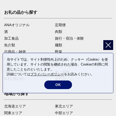
お礼の品から探す
ANAオリジナル
定期便
酒
肉類
加工食品
旅行・宿泊・体験
魚介類
麺類
日用品・雑貨
野菜
パン・菓子類
電化製品
当サイトでは、サイト利便性向上のため、クッキー（Cookie）を使
用しています。サイトの閲覧を継続された場合、Cookieの利用に同
フルーツ
卵・乳製品
意したことものといたします。
ファッション
米・穀物
詳細については
プライバシーポリシー
をお読みください。
飲料(酒以外)
返礼品なし
OK
地域から探す
北海道エリア
東北エリア
関東エリア
中部エリア