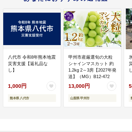
八代市 令和8年熊本地震
甲州市産厳選旬の大粒
災害支援【返礼品な
シャインマスカット 約
し】
1.2kg 2～3房【2027年発
送】（MG）B12-472
1,000円
13,000円
5
熊本県 八代市
山梨県 甲州市