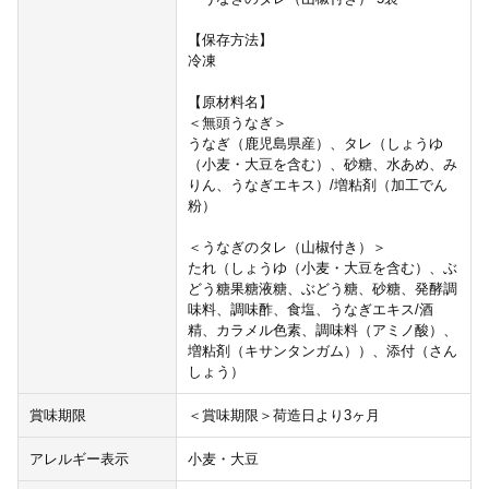
【保存方法】
冷凍
【原材料名】
＜無頭うなぎ＞
うなぎ（鹿児島県産）、タレ（しょうゆ
（小麦・大豆を含む）、砂糖、水あめ、み
りん、うなぎエキス）/増粘剤（加工でん
粉）
＜うなぎのタレ（山椒付き）＞
たれ（しょうゆ（小麦・大豆を含む）、ぶ
どう糖果糖液糖、ぶどう糖、砂糖、発酵調
味料、調味酢、食塩、うなぎエキス/酒
精、カラメル色素、調味料（アミノ酸）、
増粘剤（キサンタンガム））、添付（さん
しょう）
賞味期限
＜賞味期限＞荷造日より3ヶ月
アレルギー表示
小麦・大豆