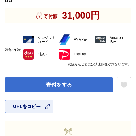
31,000円
寄付額
クレジット
Amazon
ANA Pay
カード
Pay
決済方法
d払い
PayPay
決済方法ごとに決済上限額が異なります。
寄付をする
URLをコピー
お気に入