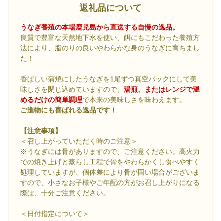
返礼品について
うなぎ養殖の本場鹿児島から直送する自慢の逸品。
良質で豊富な天然地下水を使い、餌にもこだわった養殖方
法により、脂のりの良いやわらかな身のうなぎに育ちまし
た！
香ばしい蒲焼にしたうなぎを1尾ずつ真空パックにして美
味しさを閉じ込めていますので、
湯煎、またはレンジで温
めるだけの簡単調理
で本来の美味しさを味わえます。
ご進物にも喜ばれる逸品です！
【注意事項】
＜召し上がっていただく時のご注意＞
※うなぎには骨がありますので、ご注意ください。高火力
での焼き上げと蒸らし工程で骨をやわらかくし食べやすく
処理していますが、個体差により骨が固い場合がございま
すので、小さなお子様やご年配の方がお召し上がりになる
際は、十分ご注意ください。
＜日付指定について＞