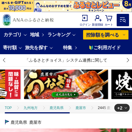
ログイン
新規登録
カート
カテゴリ
地域
ランキング
控除額を調べる
寄付額
旅先を探す
特集
ご利用ガイド
「ふるさとチョイス」システム連携に関して
+2
TOP
九州地方
鹿児島県
鹿屋市
2445 鹿児島産うなぎ 
TOP
魚介類
2445 鹿児島産うなぎ 合計850g（170g×5尾） 清らか
鹿児島県
鹿屋市
TOP
魚介類
うなぎ
2445 鹿児島産うなぎ 合計850g（170g