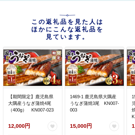
この返礼品を見た人は
ほかにこんな返礼品を
見ています。
【期間限定】鹿児島県
1469-1 鹿児島県大隅産
大隅産うなぎ蒲焼4尾
うなぎ蒲焼3尾 KN007-
（400g） KN007-023
003
K
12,000円
15,000円
1