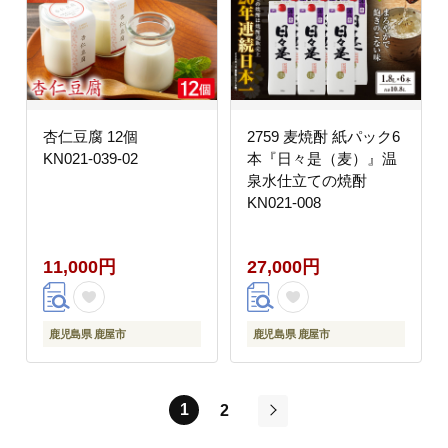
杏仁豆腐 12個
2759 麦焼酎 紙パック6
KN021-039-02
本『日々是（麦）』温
泉水仕立ての焼酎
KN021-008
11,000円
27,000円
鹿児島県 鹿屋市
鹿児島県 鹿屋市
1
2
次