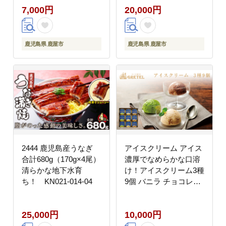
7,000円
20,000円
鹿児島県 鹿屋市
鹿児島県 鹿屋市
2444 鹿児島産うなぎ
アイスクリーム アイス
合計680g（170g×4尾）
濃厚でなめらかな口溶
清らかな地下水育
け！アイスクリーム3種
ち！ KN021-014-04
9個 バニラ チョコレー
ト 抹茶 スイーツ お菓
子 ギフト プレゼント
25,000円
10,000円
洋菓子 人気 詰め合わせ
【財宝】 KN021-025-