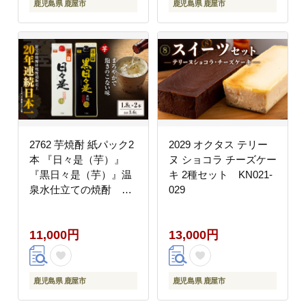
鹿児島県 鹿屋市
鹿児島県 鹿屋市
2762 芋焼酎 紙パック2
2029 オクタス テリー
本 『日々是（芋）』
ヌ ショコラ チーズケー
『黒日々是（芋）』温
キ 2種セット KN021-
泉水仕立ての焼酎
029
KN021-005
11,000円
13,000円
鹿児島県 鹿屋市
鹿児島県 鹿屋市