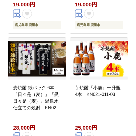
19,000円
19,000円
鹿児島県 鹿屋市
鹿児島県 鹿屋市
麦焼酎 紙パック 6本
芋焼酎『小鹿』一升瓶
『日々是（麦）』『黒
4本 KN021-011-03
日々是（麦）』温泉水
仕立ての焼酎 KN021-
010-03
28,000円
25,000円