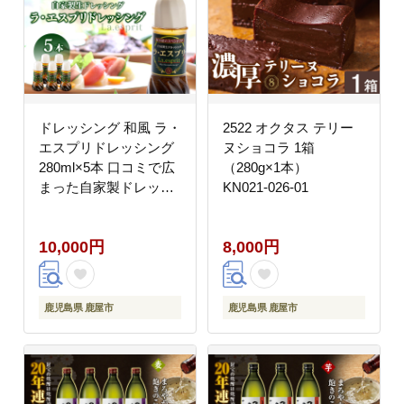
ドレッシング 和風 ラ・
2522 オクタス テリー
エスプリドレッシング
ヌショコラ 1箱
280ml×5本 口コミで広
（280g×1本）
まった自家製ドレッシ
KN021-026-01
ング！ 玉ねぎ たかの爪
椎茸 和風ドレッシング
10,000円
8,000円
たれ 調味料 サラダ カ
ルパッチョ【財宝】
KN021-033-02
鹿児島県 鹿屋市
鹿児島県 鹿屋市