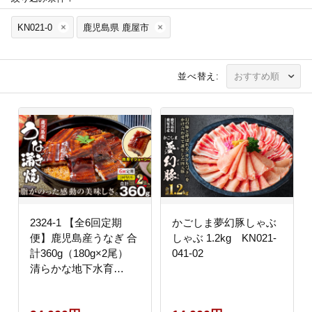
KN021-0
鹿児島県 鹿屋市
並べ替え:
2324-1 【全6回定期
かごしま夢幻豚しゃぶ
便】鹿児島産うなぎ 合
しゃぶ 1.2kg KN021-
計360g（180g×2尾）
041-02
清らかな地下水育
ち！ KN021-T20