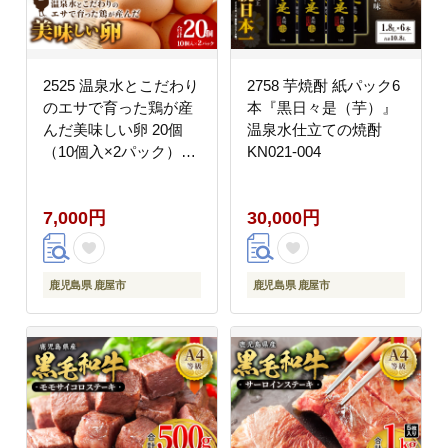
2525 温泉水とこだわり
2758 芋焼酎 紙パック6
のエサで育った鶏が産
本『黒日々是（芋）』
んだ美味しい卵 20個
温泉水仕立ての焼酎
（10個入×2パック）
KN021-004
※18個+破卵保障2個
KN021-035
7,000円
30,000円
鹿児島県 鹿屋市
鹿児島県 鹿屋市