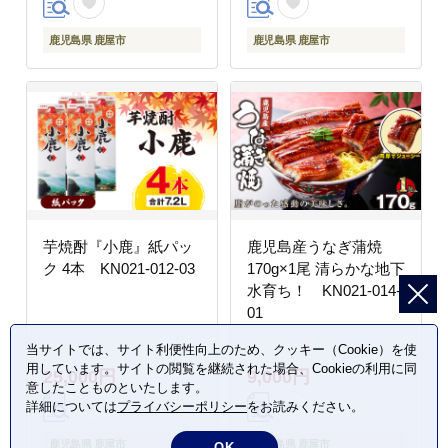
鹿児島県 鹿屋市
鹿児島県 鹿屋市
芋焼酎『小鹿』紙パッ
鹿児島産うなぎ蒲焼
ク 4本 KN021-012-03
170g×1尾 清らかな地下
水育ち！ KN021-014-
01
当サイトでは、サイト利便性向上のため、クッキー（Cookie）を使
用しています。サイトの閲覧を継続された場合、Cookieの利用に同
25,000円
9,000円
意したことものといたします。
詳細については
プライバシーポリシー
をお読みください。
鹿児島県 鹿屋市
鹿児島県 鹿屋市
OK