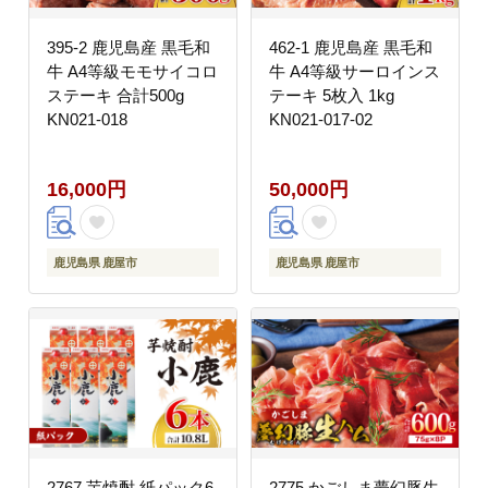
395-2 鹿児島産 黒毛和
462-1 鹿児島産 黒毛和
牛 A4等級モモサイコロ
牛 A4等級サーロインス
ステーキ 合計500g
テーキ 5枚入 1kg
KN021-018
KN021-017-02
16,000円
50,000円
鹿児島県 鹿屋市
鹿児島県 鹿屋市
2767 芋焼酎 紙パック6
2775 かごしま夢幻豚生