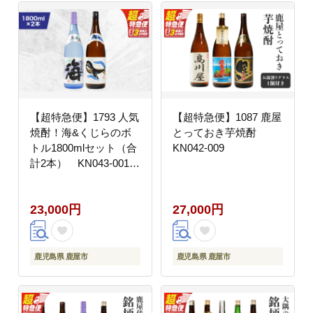
【超特急便】1793 人気
【超特急便】1087 鹿屋
焼酎！海&くじらのボ
とっておき芋焼酎
トル1800mlセット（合
KN042-009
計2本） KN043-001-
01
23,000円
27,000円
鹿児島県 鹿屋市
鹿児島県 鹿屋市