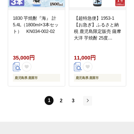
1830 芋焼酎『海』 計
【超特急便】1953-1
5.4L（1800ml×3本セッ
【お急ぎ】ふるさと納
ト） KN034-002-02
税 鹿児島限定販売 薩摩
大洋 芋焼酎 25度
1800ml×1本 大海酒造
鹿児島県鹿屋市産
35,000円
11,000円
KN083-008
鹿児島県 鹿屋市
鹿児島県 鹿屋市
1
2
3
次