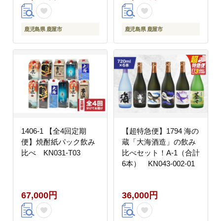
鹿児島県 鹿屋市
鹿児島県 鹿屋市
1406-1 【全4回定期
【超特急便】1794 海の
便】焼酎紙パック飲み
蔵「大海酒造」の飲み
比べ KN031-T03
比べセット！A-1（合計
6本） KN043-002-01
67,000円
36,000円