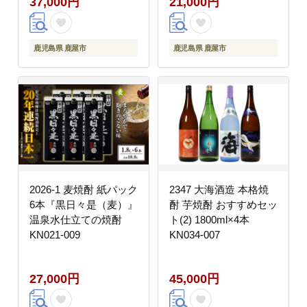
37,000円
21,000円
鹿児島県 鹿屋市
鹿児島県 鹿屋市
2026-1 麦焼酎 紙パック
2347 大海酒造 本格焼
6本『黒日々是（麦）』
酎 芋焼酎 おすすめセッ
温泉水仕立ての焼酎
ト(2) 1800ml×4本
KN021-009
KN034-007
27,000円
45,000円