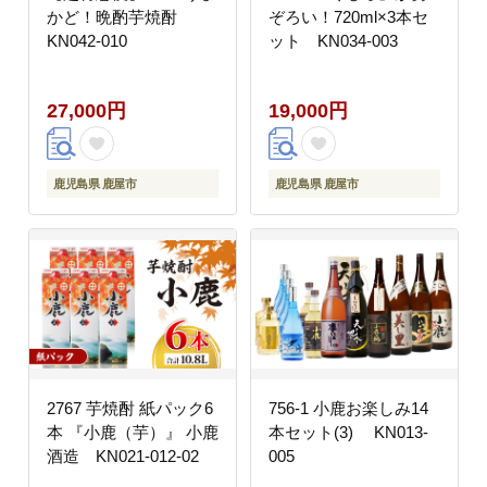
かど！晩酌芋焼酎
ぞろい！720ml×3本セ
KN042-010
ット KN034-003
27,000円
19,000円
鹿児島県 鹿屋市
鹿児島県 鹿屋市
2767 芋焼酎 紙パック6
756-1 小鹿お楽しみ14
本 『小鹿（芋）』 小鹿
本セット(3) KN013-
酒造 KN021-012-02
005