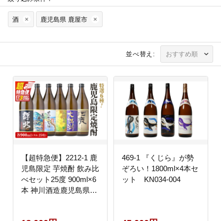
酒
鹿児島県 鹿屋市
並べ替え:
【超特急便】2212-1 鹿
469-1 『くじら』が勢
児島限定 芋焼酎 飲み比
ぞろい！1800ml×4本セ
べセット25度 900ml×6
ット KN034-004
本 神川酒造鹿児島県鹿
屋市産 三浦屋オリジナ
ル KN083-002-01