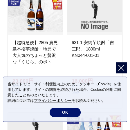
【超特急便】2805 鹿児
631-1 安納芋焼酎「吉
島本格芋焼酎・地元で
三郎」 1800ml
大人気のちょっと贅沢
KN044-001-01
な「くじら」のボトル
白・黒 両頭呑み比べセ
ット 1,800ml（一升
23,000円
16,000円
瓶）×2本 KN043-009
当サイトでは、サイト利便性向上のため、クッキー（Cookie）を使
用しています。サイトの閲覧を継続された場合、Cookieの利用に同
意したことものといたします。
詳細については
プライバシーポリシー
をお読みください。
鹿児島県 鹿屋市
鹿児島県 鹿屋市
OK