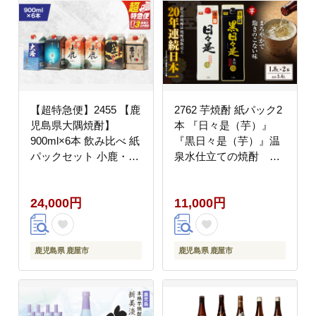
【超特急便】2455 【鹿
2762 芋焼酎 紙パック2
児島県大隅焼酎】
本 『日々是（芋）』
900ml×6本 飲み比べ 紙
『黒日々是（芋）』温
パックセット 小鹿・大
泉水仕立ての焼酎
海酒造 KN043-004-01
KN021-005
24,000円
11,000円
鹿児島県 鹿屋市
鹿児島県 鹿屋市