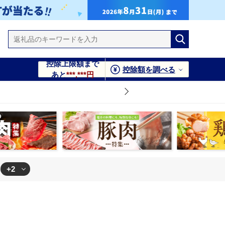
控除上限額まで
控除額を調べる
あと
***,***円
+2