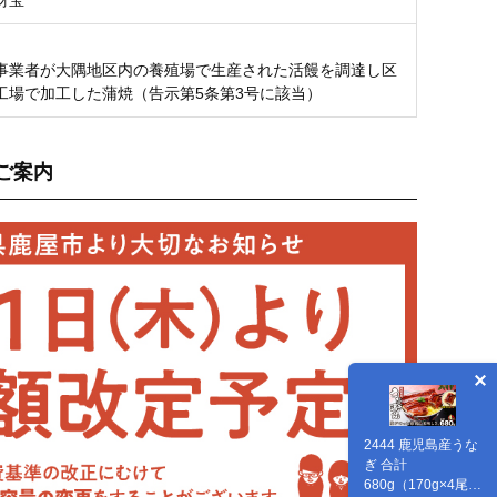
財宝
事業者が大隅地区内の養殖場で生産された活饅を調達し区
工場で加工した蒲焼（告示第5条第3号に該当）
ご案内
2444 鹿児島産うな
ぎ 合計
680g（170g×4尾）