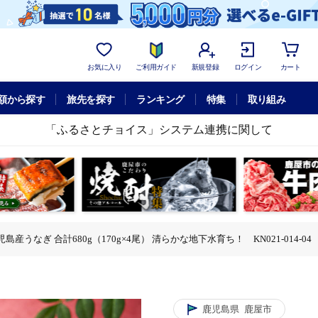
お気に入り
ご利用ガイド
新規登録
ログイン
カート
額から探す
旅先を探す
ランキング
特集
取り組み
「ふるさとチョイス」システム連携に関して
鹿児島産うなぎ 合計680g（170g×4尾） 清らかな地下水育ち！ KN021-014-04
×4尾） 清らかな地下水育ち！ KN021-014-04
80g（170g×4尾） 清らかな地下水育ち！ KN021-014-04
鹿児島県
鹿屋市