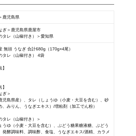
お気に入り登録
＞鹿児島県
なぎ＞鹿児島県鹿屋市
のタレ（山椒付き）＞愛知県
 無頭 うなぎ 合計680g（170g×4尾）
のタレ（山椒付き） 4袋
法】
名】
なぎ＞
鹿児島県産）、タレ（しょうゆ（小麦・大豆を含む）、砂
め、みりん、うなぎエキス）/増粘剤（加工でん粉）
のタレ（山椒付き）＞
ょうゆ（小麦・大豆を含む）、ぶどう糖果糖液糖、ぶどう
、発酵調味料、調味酢、食塩、うなぎエキス/酒精、カラメ