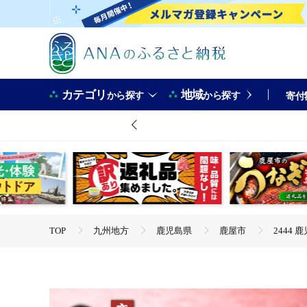
カテゴリ
地域
から探す
から探す
寄付
TOP
九州地方
鹿児島県
鹿屋市
2444 
TOP
魚介類
2444 鹿児島産うなぎ 合計680g（170g
TOP
魚介類
うなぎ
2444 鹿児島産うなぎ 合計6