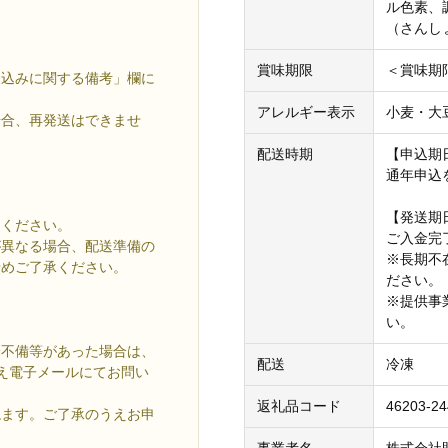
ル色素、
（さんし
賞味期限
＜賞味期
し込みに関する備考」欄に
アレルギー表示
小麦・大
場合、再発送はできませ
配送時期
【申込期
通年申込
【発送期
てください。
ご入金完
が異なる場合、配送準備の
※長期不
予めご了承ください。
ださい。
※提供事
い。
一不備等があった場合は、
配送
冷凍
え電子メールにてお問い
返礼品コード
46203-24
ねます。ご了承のうえお申