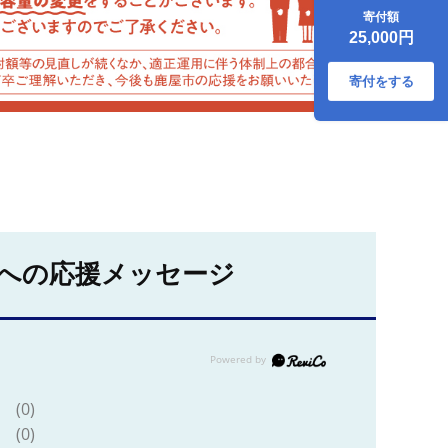
清らかな地下水育
寄付額
ち！ KN021-014-
25,000円
04
寄付をする
への応援メッセージ
(0)
(0)