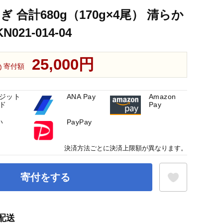
ぎ 合計680g（170g×4尾） 清らか
21-014-04
25,000円
寄付額
ジット
ANA Pay
Amazon
ド
Pay
い
PayPay
決済方法ごとに決済上限額が異なります。
寄付をする
配送