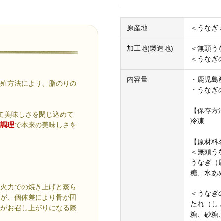
原産地
＜うなぎ
加工地(製造地)
＜無頭う
＜うなぎ
内容量
・鹿児島産
養殖方法により、脂のりの
・うなぎ
【保存方
て美味しさを閉じ込めて
冷凍
単調理
で本来の美味しさを
【原材料
＜無頭う
うなぎ（
糖、水あ
高火力での焼き上げと蒸ら
＜うなぎ
すが、個体差により骨が固
たれ（し
方がお召し上がりになる際
糖、砂糖