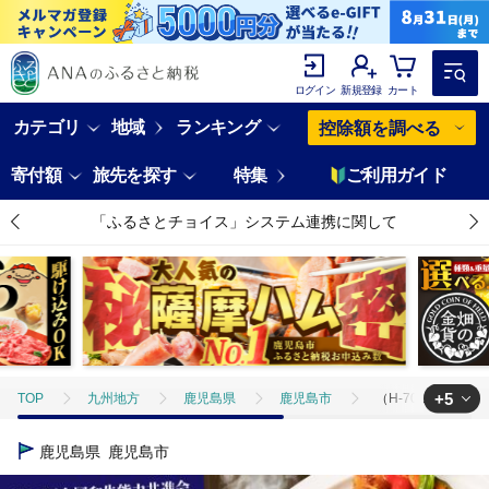
ログイン
新規登録
カート
カテゴリ
地域
ランキング
控除額を調べる
寄付額
旅先を探す
特集
ご利用ガイド
「ふるさとチョイス」システム連携に関して
+5
TOP
九州地方
鹿児島県
鹿児島市
（H-701）鹿児島
TOP
肉
牛肉
黒牛
（H-701）鹿児島黒牛ステーキ・すき
鹿児島県
鹿児島市
TOP
肉
牛肉
黒毛和牛
（H-701）鹿児島黒牛ステーキ