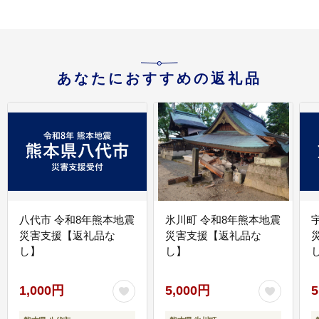
あなたにおすすめの返礼品
八代市 令和8年熊本地震
氷川町 令和8年熊本地震
災害支援【返礼品な
災害支援【返礼品な
し】
し】
し
1,000円
5,000円
5