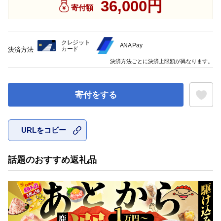
36,000円
寄付額
クレジット
ANA Pay
カード
決済方法
決済方法ごとに決済上限額が異なります。
寄付をする
URLをコピー
お気に入
話題のおすすめ返礼品