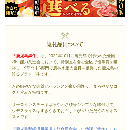
返礼品について
「鹿児島黒牛」
は、2022年10月に鹿児島で行われた全国
和牛能力共進会において、特別区を含む全区で優等賞を獲
得し、9部門中6部門で農林水産大臣賞を獲得した鹿児島の
誇るブランド牛です。
きめ細やかな肉質とバランスの良い霜降り、まろやかなコ
クと旨みが特徴です。
サーロインステーキは塩やわさび等シンプルな味付けで、
ウデスライスはすきやきでお召し上がりいただくのがオス
スメです。
『鹿児島県経済農業協同組合連合会 生活課（食肉）』お