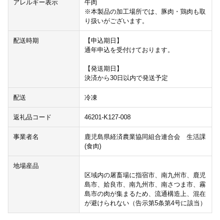
アレルギー表示
牛肉
※本製品の加工場所では、豚肉・鶏肉も取
り扱いがございます。
配送時期
【申込期日】
通年申込を受付けております。
【発送期日】
決済から30日以内で発送予定
配送
冷凍
返礼品コード
46201-K127-008
事業者名
鹿児島県経済農業協同組合連合会 生活課
(食肉)
地場産品
区域内の屠畜場に指宿市、南九州市、鹿児
島市、姶良市、南九州市、南さつま市、霧
島市の肉が集まるため、流通構造上、混在
が避けられない（告示第5条第4号に該当）