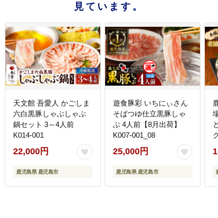
見ています。
天文館 吾愛人 かごしま
遊食豚彩 いちにぃさん
六白黒豚しゃぶしゃぶ
そばつゆ仕立黒豚しゃ
鍋セット 3～4人前
ぶ 4人前【8月出荷】
K014-001
K007-001_08
た
22,000円
25,000円
1
鹿児島県 鹿児島市
鹿児島県 鹿児島市