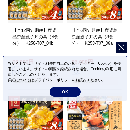
【全12回定期便】鹿児
【全6回定期便】鹿児島
島県産親子丼の具（4食
県産親子丼の具（8食
分） K258-T07_04b
分） K258-T07_08a
96,000円
96,000円
当サイトでは、サイト利便性向上のため、クッキー（Cookie）を使
用しています。サイトの閲覧を継続された場合、Cookieの利用に同
意したことものといたします。
詳細については
プライバシーポリシー
をお読みください。
鹿児島県 鹿児島市
鹿児島県 鹿児島市
OK