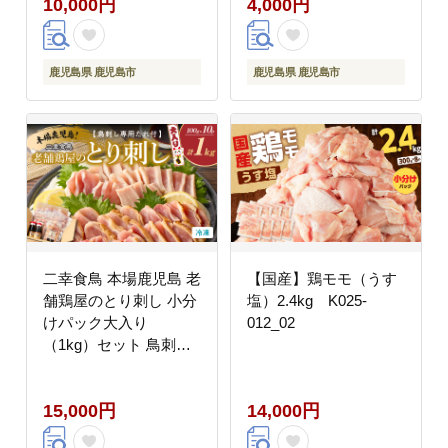
10,000円
4,000円
鹿児島県 鹿児島市
鹿児島県 鹿児島市
二幸食鳥 本場鹿児島 老
【国産】鶏モモ（うす
舗鶏屋のとり刺し 小分
塩）2.4kg K025-
けパック大入り
012_02
（1kg）セット 鳥刺し
専用たれ付 K243-
001_01
15,000円
14,000円