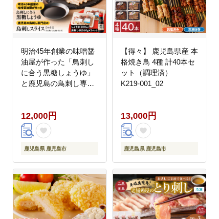
明治45年創業の味噌醤
【得々】 鹿児島県産 本
油屋が作った「鳥刺し
格焼き鳥 4種 計40本セ
に合う黒糖しょうゆ」
ット（調理済）
と鹿児島の鳥刺し専門
K219-001_02
店の「鳥刺しスライス
MIX」もも肉・むね
12,000円
13,000円
肉・ささみ 合計約500g
スライスセット
K058-021
鹿児島県 鹿児島市
鹿児島県 鹿児島市