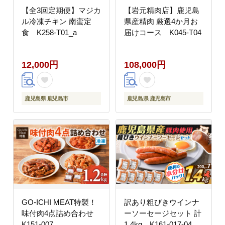
【全3回定期便】マジカ
【岩元精肉店】鹿児島
ル冷凍チキン 南蛮定
県産精肉 厳選4か月お
食 K258-T01_a
届けコース K045-T04
12,000円
108,000円
鹿児島県 鹿児島市
鹿児島県 鹿児島市
GO-ICHI MEAT特製！
訳あり粗びきウインナ
味付肉4点詰め合わせ
ーソーセージセット 計
K151-007
1.4kg K161-017-04