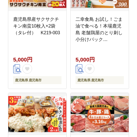
鹿児島県産サクサクチ
二幸食鳥 お試し！ごま
キン南蛮10枚入×2袋
油で食べる！本場鹿児
（タレ付） K219-003
島 老舗鶏屋のとり刺し
小分けパック
（100g×3P） K243-
001_02
5,000円
5,000円
鹿児島県 鹿児島市
鹿児島県 鹿児島市