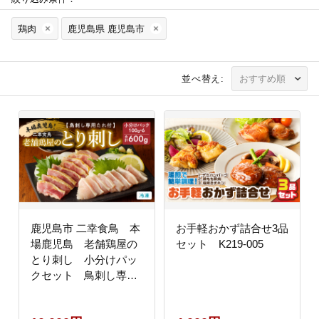
鶏肉
鹿児島県 鹿児島市
並べ替え:
鹿児島市 二幸食鳥 本
お手軽おかず詰合せ3品
場鹿児島 老舗鶏屋の
セット K219-005
とり刺し 小分けパッ
クセット 鳥刺し専用
たれ付 K243-001