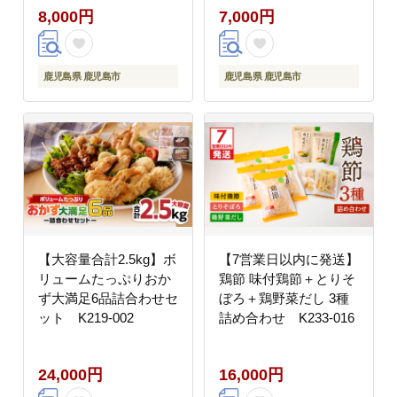
8,000円
7,000円
鹿児島県 鹿児島市
鹿児島県 鹿児島市
【大容量合計2.5kg】ボ
【7営業日以内に発送】
リュームたっぷりおか
鶏節 味付鶏節＋とりそ
ず大満足6品詰合わせセ
ぼろ＋鶏野菜だし 3種
ット K219-002
詰め合わせ K233-016
24,000円
16,000円