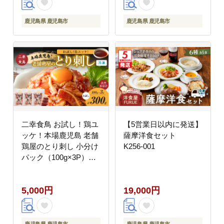
鹿児島県 鹿児島市
鹿児島県 鹿児島市
二幸食鳥 お試し！鶏ユ
【5営業日以内に発送】
ッケ！本場鹿児島 老舗
薩摩洋食セット
鶏屋のとり刺し 小分け
K256-001
パック（100g×3P）
K243-001_03
5,000円
19,000円