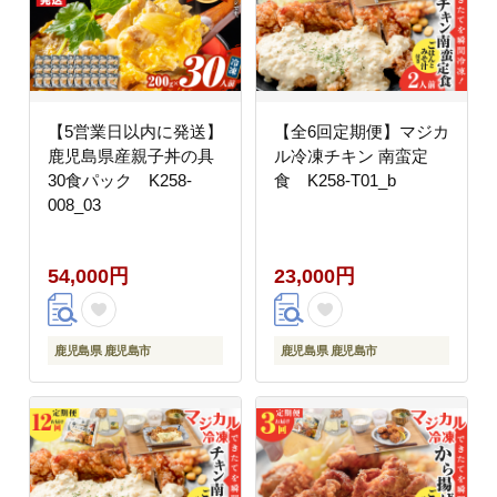
【5営業日以内に発送】
【全6回定期便】マジカ
鹿児島県産親子丼の具
ル冷凍チキン 南蛮定
30食パック K258-
食 K258-T01_b
008_03
54,000円
23,000円
鹿児島県 鹿児島市
鹿児島県 鹿児島市