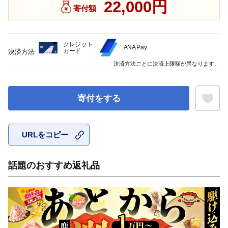
22,000円
寄付額
クレジット
ANA Pay
カード
決済方法
決済方法ごとに決済上限額が異なります。
寄付をする
URLをコピー
お気に入
話題のおすすめ返礼品