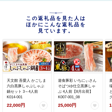
この返礼品を見た人は
ほかにこんな返礼品を
見ています。
天文館 吾愛人 かごしま
遊食豚彩 いちにぃさん
六白黒豚しゃぶしゃぶ
そばつゆ仕立黒豚しゃ
鍋セット 3～4人前
ぶ 4人前【8月出荷】
K014-001
K007-001_08
た
22,000円
25,000円
1