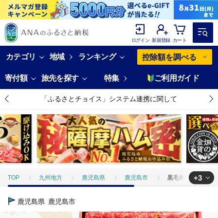
ログイン
新規登録
カート
カテゴリ
地域
ランキング
控除額を調べる
寄付額
旅先を探す
特集
ご利用ガイド
「ふるさとチョイス」システム連携に関して
+3
TOP
九州地方
鹿児島県
鹿児島市
黒毛和牛肩バラスライス
TOP
肉
牛肉
黒毛和牛
黒毛和牛肩バラスライス 600g 
鹿児島県
鹿児島市
TOP
肉
牛肉
すき焼き(牛肉)
黒毛和牛肩バラスライス 60