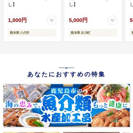
し】
し】
し
1,000円
5,000円
5
熊本県 八代市
熊本県 氷川町
あなたにおすすめの特集