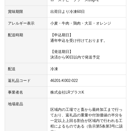
賞味期限
出荷日より冷凍60日
アレルギー表示
小麦・牛肉・鶏肉・大豆・オレンジ
配送時期
【申込期日】
通年申込を受け付けております。
【発送期日】
決済から90日以内で発送予定
配送
冷凍
返礼品コード
46201-K002-022
事業者名
株式会社LRプラスK
地場産品
区域内の工場でと畜から最終加工まで行っ
ており、返礼品の重量や付加価値の半分を
一定以上上回る割合が区域内で行われる工
程によるものである（告示第5条第3号に該