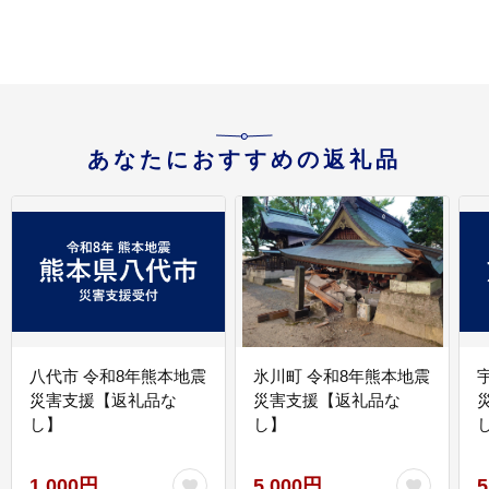
あなたにおすすめの返礼品
八代市 令和8年熊本地震
氷川町 令和8年熊本地震
災害支援【返礼品な
災害支援【返礼品な
し】
し】
し
1,000円
5,000円
5