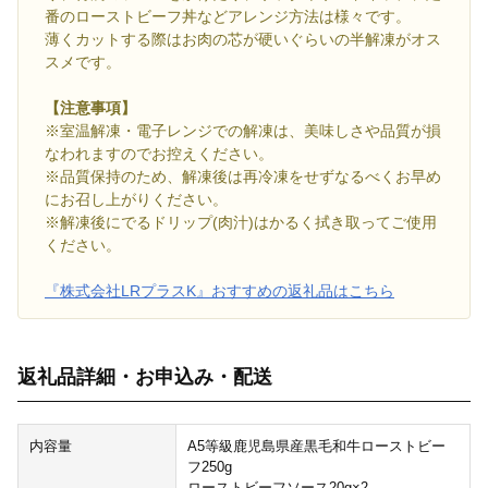
番のローストビーフ丼などアレンジ方法は様々です。
薄くカットする際はお肉の芯が硬いぐらいの半解凍がオス
スメです。
【注意事項】
※室温解凍・電子レンジでの解凍は、美味しさや品質が損
なわれますのでお控えください。
※品質保持のため、解凍後は再冷凍をせずなるべくお早め
にお召し上がりください。
※解凍後にでるドリップ(肉汁)はかるく拭き取ってご使用
ください。
『株式会社LRプラスK』おすすめの返礼品はこちら
返礼品詳細・お申込み・配送
内容量
A5等級鹿児島県産黒毛和牛ローストビー
フ250g
ローストビーフソース20g×2