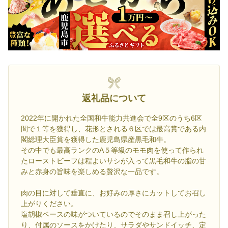
返礼品について
2022年に開かれた全国和牛能力共進会で全9区のうち6区
間で１等を獲得し、花形とされる６区では最高賞である内
閣総理大臣賞を獲得した鹿児島県産黒毛和牛。
その中でも最高ランクのA５等級のモモ肉を使って作られ
たローストビーフは程よいサシが入って黒毛和牛の脂の甘
みと赤身の旨味を楽しめる贅沢な一品です。
肉の目に対して垂直に、お好みの厚さにカットしてお召し
上がりください。
塩胡椒ベースの味がついているのでそのまま召し上がった
り、付属のソースをかけたり、サラダやサンドイッチ、定