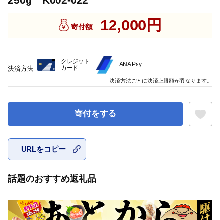
250g K002-022
12,000円
寄付額
クレジット
ANA Pay
カード
決済方法
決済方法ごとに決済上限額が異なります。
寄付をする
URLをコピー
お気に入
話題のおすすめ返礼品