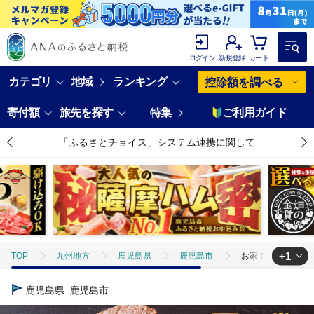
ログイン
新規登録
カート
カテゴリ
地域
ランキング
控除額を調べる
寄付額
旅先を探す
特集
ご利用ガイド
「ふるさとチョイス」システム連携に関して
+1
TOP
九州地方
鹿児島県
鹿児島市
お家で贅沢に！黒毛和
TOP
肉
牛肉
黒毛和牛
お家で贅沢に！黒毛和牛ローストビ
鹿児島県
鹿児島市