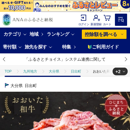
ログイン
新規登録
カート
カテゴリ
地域
ランキング
控除額を調べる
寄付額
旅先を探す
特集
ご利用ガイド
「ふるさとチョイス」システム連携に関して
+2
TOP
九州地方
大分県
日出町
おおいた和牛 切り落とし
TOP
肉
おおいた和牛 切り落とし (300g)×3パック【配送不可地域
大分県
日出町
TOP
肉
牛肉
黒毛和牛
おおいた和牛 切り落とし (30