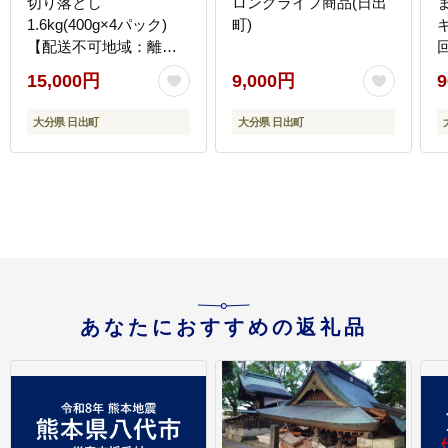
切り落とし
ロングライフ商品(日出
1.6kg(400g×4パック)
町)
【配送不可地域：離
島】
15,000円
9,000円
9
大分県 日出町
大分県 日出町
あなたにおすすめの返礼品