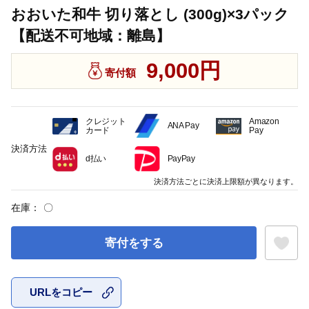
おおいた和牛 切り落とし (300g)×3パック
【配送不可地域：離島】
9,000円
寄付額
クレジット
Amazon
ANA Pay
カード
Pay
決済方法
d払い
PayPay
決済方法ごとに決済上限額が異なります。
在庫：
〇
寄付をする
URLをコピー
お気に入