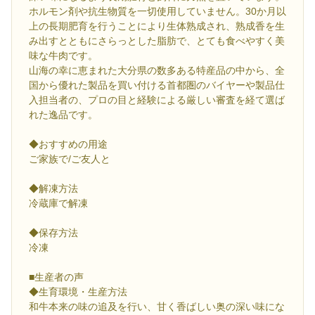
ホルモン剤や抗生物質を一切使用していません。30か月以
上の長期肥育を行うことにより生体熟成され、熟成香を生
み出すとともにさらっとした脂肪で、とても食べやすく美
味な牛肉です。
山海の幸に恵まれた大分県の数多ある特産品の中から、全
国から優れた製品を買い付ける首都圏のバイヤーや製品仕
入担当者の、プロの目と経験による厳しい審査を経て選ば
れた逸品です。
◆おすすめの用途
ご家族で/ご友人と
◆解凍方法
冷蔵庫で解凍
◆保存方法
冷凍
■生産者の声
◆生育環境・生産方法
和牛本来の味の追及を行い、甘く香ばしい奥の深い味にな