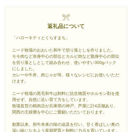
返礼品について
「ハローキティとくらすまち」
ニード牧場のおおいた和牛で切り落としを作りました。
モモ肉など赤身中心の部位とカルビ肉など脂身中心の部位
を切り落としとして組み合わせ、使いやすい300gパック
にしました。
カレーや牛丼、肉じゃが等、様々なレシピにお使いいただ
けます。
ニード牧場の黒毛和牛は飼料に抗生物質やホルモン剤を使
用せず、自然に近い育て方をしています。
牧場直営の精肉店が兵庫県の神戸、芦屋に計4店舗あり、
関西の主婦層を中心にご愛顧いただいております。
創業以来、和牛本来の味の追及を行い、甘く香ばしい奥の
深い味になるよう長期肥育と飼料に力点を置いています。