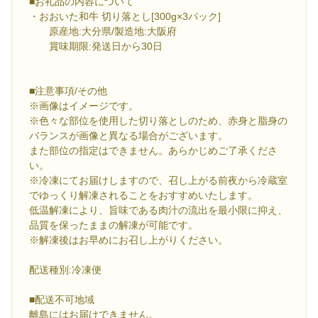
■お礼品の内容について
・おおいた和牛 切り落とし[300g×3パック]
原産地:大分県/製造地:大阪府
賞味期限:発送日から30日
■注意事項/その他
※画像はイメージです。
※色々な部位を使用した切り落としのため、赤身と脂身の
バランスが画像と異なる場合がございます。
また部位の指定はできません。あらかじめご了承くださ
い。
※冷凍にてお届けしますので、召し上がる前夜から冷蔵室
でゆっくり解凍されることをおすすめいたします。
低温解凍により、旨味である肉汁の流出を最小限に抑え、
品質を保ったままの解凍が可能です。
※解凍後はお早めにお召し上がりください。
配送種別:冷凍便
■配送不可地域
離島にはお届けできません。