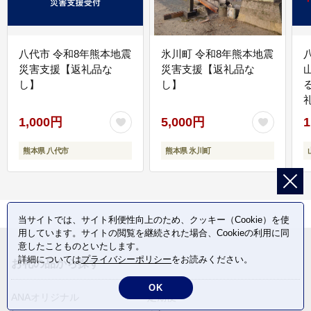
八代市 令和8年熊本地震
氷川町 令和8年熊本地震
災害支援【返礼品な
災害支援【返礼品な
し】
し】
1,000円
5,000円
1
熊本県 八代市
熊本県 氷川町
当サイトでは、サイト利便性向上のため、クッキー（Cookie）を使
用しています。サイトの閲覧を継続された場合、Cookieの利用に同
意したことものといたします。
詳細については
プライバシーポリシー
をお読みください。
お礼の品から探す
OK
ANAオリジナル
定期便