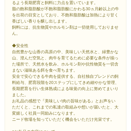
るよう長期肥育と飼料に力点を置いています。
脂の飽和脂肪酸が不飽和脂肪酸にかわる30ヵ月齢以上の牛
を出荷の目安としており、不飽和脂肪酸は加熱により甘く
香ばしい香りを醸し出します。
飼料には、抗生物質やホルモン剤は一切使用しておりませ
ん。
◆安全性
自然豊かな山香の高原の中、美味しい天然水と、緑豊かな
山、澄んだ空気と、肉牛を育てるために必要な条件が揃っ
た場所で、天然水を飲み、ホルモン剤や抗性物質を一切含
まない滋味ある餌を食べ育ちます。
安全で安心できる牛肉を提供する、自社独自ブレンドの飼
料給与、肥育段階を20ステップにしてきめ細やかな管理、
長期肥育を行い生体熟成による味覚の向上に努めてまいり
ました。
お礼品の感想で『美味しい!肉の旨味がある』とお声をい
ただくと、これまでの私達の取組みや想いが届いたと、大
変嬉しく社員一同励みになります。
ニード牧場を知っていただく機会をいただけ光栄です。