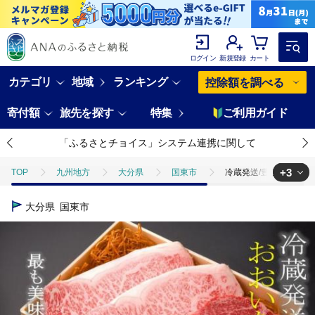
ログイン
新規登録
カート
カテゴリ
地域
ランキング
控除額を調べる
寄付額
旅先を探す
特集
ご利用ガイド
「ふるさとチョイス」システム連携に関して
+3
TOP
九州地方
大分県
国東市
冷蔵発送/豊後牛サーロイ
TOP
肉
牛肉
冷蔵発送/豊後牛サーロイン＆ヒレステーキ計620
大分県
国東市
TOP
肉
牛肉
黒毛和牛
冷蔵発送/豊後牛サーロイン＆ヒレ
TOP
肉
牛肉
ステーキ(牛肉)
冷蔵発送/豊後牛サーロイ