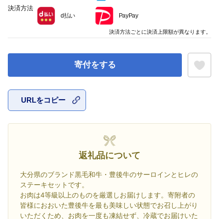
決済方法
d払い
PayPay
決済方法ごとに決済上限額が異なります。
寄付をする
URLをコピー
お気に入
返礼品について
大分県のブランド黒毛和牛・豊後牛のサーロインとヒレの
ステーキセットです。
お肉は4等級以上のものを厳選しお届けします。寄附者の
皆様におおいた豊後牛を最も美味しい状態でお召し上がり
いただくため、お肉を一度も凍結せず、冷蔵でお届けいた