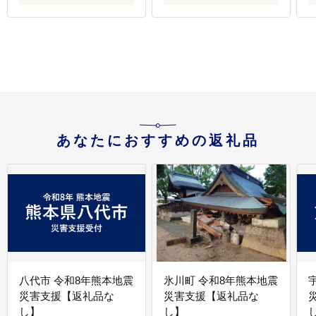
あなたにおすすめの返礼品
八代市 令和8年熊本地震
氷川町 令和8年熊本地震
災害支援【返礼品な
災害支援【返礼品な
し】
し】
し