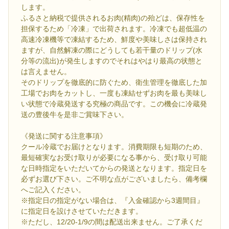
します。
ふるさと納税で提供されるお肉(精肉)の殆どは、保存性を
担保するため「冷凍」で出荷されます。冷凍でも超低温の
高速冷凍機等で凍結するため、鮮度や美味しさは保持され
ますが、自然解凍の際にどうしても若干量のドリップ(水
分等の流出)が発生しますのでそれはやはり最高の状態と
は言えません。
そのドリップを徹底的に防ぐため、衛生管理を徹底した加
工場でお肉をカットし、一度も凍結せずお肉を最も美味し
い状態で冷蔵発送する究極の商品です。この機会に冷蔵発
送の豊後牛を是非ご賞味下さい。
《発送に関する注意事項》
クール冷蔵でお届けとなります。消費期限も短期のため、
最短確実なお受け取りが必要になる事から、受け取り可能
な日時指定をいただいてからの発送となります。指定日を
必ずお選び下さい。ご不明な点がございましたら、備考欄
へご記入ください。
※指定日の指定がない場合は、『入金確認から3週間目』
に指定日を設けさせていただきます。
※ただし、12/20-1/9の間は配送出来ません。ご了承くだ