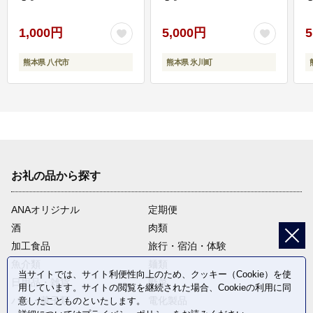
1,000円
5,000円
5
熊本県 八代市
熊本県 氷川町
お礼の品から探す
ANAオリジナル
定期便
酒
肉類
加工食品
旅行・宿泊・体験
魚介類
麺類
当サイトでは、サイト利便性向上のため、クッキー（Cookie）を使
日用品・雑貨
野菜
用しています。サイトの閲覧を継続された場合、Cookieの利用に同
パン・菓子類
電化製品
意したことものといたします。