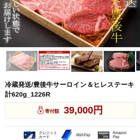
冷蔵発送/豊後牛サーロイン＆ヒレステーキ
計620g_1226R
39,000円
寄付額
クレジット
Amazon
ANA Pay
カード
Pay