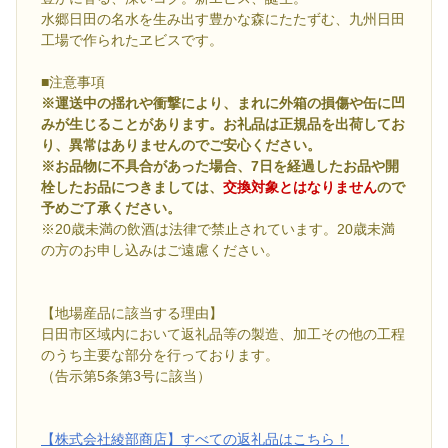
水郷日田の名水を生み出す豊かな森にたたずむ、九州日田
工場で作られたヱビスです。
■注意事項
※運送中の揺れや衝撃により、まれに外箱の損傷や缶に凹
みが生じることがあります。お礼品は正規品を出荷してお
り、異常はありませんのでご安心ください。
※お品物に不具合があった場合、7日を経過したお品や開
栓したお品につきましては、
交換対象とはなりません
ので
予めご了承ください。
※20歳未満の飲酒は法律で禁止されています。20歳未満
の方のお申し込みはご遠慮ください。
【地場産品に該当する理由】
日田市区域内において返礼品等の製造、加工その他の工程
のうち主要な部分を行っております。
（告示第5条第3号に該当）
【株式会社綾部商店】すべての返礼品はこちら！