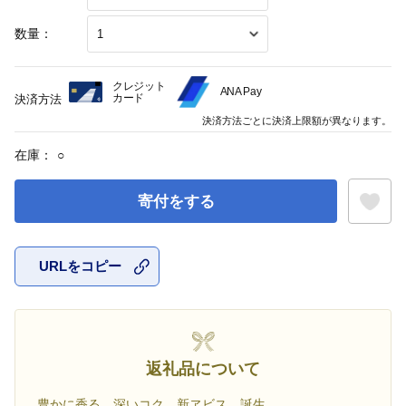
数量：
クレジット
ANA Pay
カード
決済方法
決済方法ごとに決済上限額が異なります。
在庫：
○
寄付をする
URLをコピー
お気に入
返礼品について
豊かに香る、深いコク。新ヱビス、誕生。