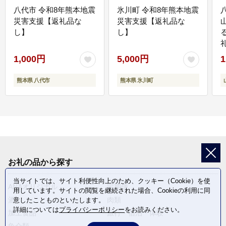
八代市 令和8年熊本地震
氷川町 令和8年熊本地震
災害支援【返礼品な
災害支援【返礼品な
し】
し】
1,000円
5,000円
1
熊本県 八代市
熊本県 氷川町
お礼の品から探す
当サイトでは、サイト利便性向上のため、クッキー（Cookie）を使
ANAオリジナル
定期便
用しています。サイトの閲覧を継続された場合、Cookieの利用に同
酒
肉類
意したことものといたします。
詳細については
プライバシーポリシー
をお読みください。
加工食品
旅行・宿泊・体験
魚介類
麺類