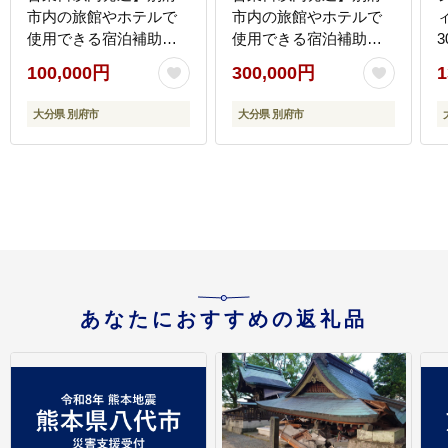
市内の旅館やホテルで
市内の旅館やホテルで
使用できる宿泊補助
使用できる宿泊補助
3
券 楽しい旅の思い出
券 楽しい旅の思い出
100,000円
300,000円
1
を！ 宿泊券 大分県 別府
を！ 宿泊券 大分県 別府
市 3000円 15000円 3万
市 3000円 15000円 3万
大分県 別府市
大分県 別府市
円 9万円 15万円 30万円
円 9万円 15万円 30万円
ホテル 旅館 温泉 旅行
ホテル 旅館 温泉 旅行
観光 トラベル 宿泊補助
観光 トラベル 宿泊補助
券 チケット クーポン 宿
券 チケット クーポン 宿
泊 お泊り 別府温泉 別府
泊 お泊り 別府温泉 別府
観光 地獄めぐり 旅 おす
観光 地獄めぐり 旅 おす
すめ 人気 体験型 節約
すめ 人気 体験型 節約
_B030-004
_B030-005
あなたにおすすめの返礼品