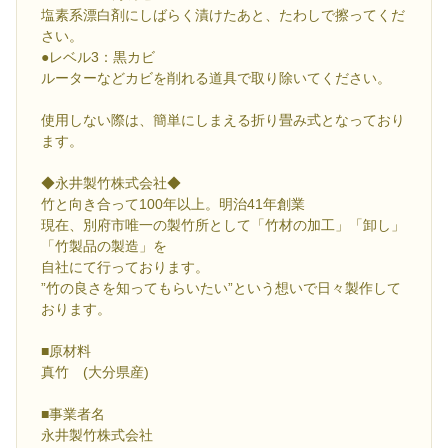
塩素系漂白剤にしばらく漬けたあと、たわしで擦ってくだ
さい。
●レベル3：黒カビ
ルーターなどカビを削れる道具で取り除いてください。
使用しない際は、簡単にしまえる折り畳み式となっており
ます。
◆永井製竹株式会社◆
竹と向き合って100年以上。明治41年創業
現在、別府市唯一の製竹所として「竹材の加工」「卸し」
「竹製品の製造」を
自社にて行っております。
”竹の良さを知ってもらいたい”という想いで日々製作して
おります。
■原材料
真竹 (大分県産)
■事業者名
永井製竹株式会社