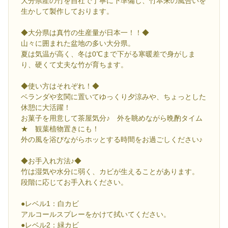
大分県産の竹を自社で丁寧に下準備し、竹本来の風合いを
生かして製作しております。
◆大分県は真竹の生産量が日本一！！◆
山々に囲まれた盆地の多い大分県。
夏は気温が高く、冬は0℃まで下がる寒暖差で身がしま
り、硬くて丈夫な竹が育ちます。
◆使い方はそれぞれ！◆
ベランダや玄関に置いてゆっくり夕涼みや、ちょっとした
休憩に大活躍！
お菓子を用意して茶屋気分♪ 外を眺めながら晩酌タイム
★ 観葉植物置きにも！
外の風を浴びながらホッとする時間をお過ごしください♪
◆お手入れ方法♪◆
竹は湿気や水分に弱く、カビが生えることがあります。
段階に応じてお手入れください。
●レベル1：白カビ
アルコールスプレーをかけて拭いてください。
●レベル2：緑カビ