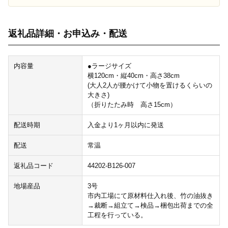
返礼品詳細・お申込み・配送
内容量
●ラージサイズ
横120cm・縦40cm・高さ38cm
(大人2人が腰かけて小物を置けるくらいの
大きさ)
（折りたたみ時 高さ15cm）
配送時期
入金より1ヶ月以内に発送
配送
常温
返礼品コード
44202-B126-007
地場産品
3号
市内工場にて原材料仕入れ後、竹の油抜き
→裁断→組立て→検品→梱包出荷までの全
工程を行っている。