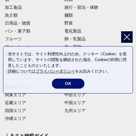
加工食品
旅行・宿泊・体験
魚介類
麺類
日用品・雑貨
野菜
パン・菓子類
電化製品
フルーツ
卵・乳製品
ファッション
米・穀物
当サイトでは、サイト利便性向上のため、クッキー（Cookie）を使
飲料(酒以外)
返礼品なし
用しています。サイトの閲覧を継続された場合、Cookieの利用に同
意したことものといたします。
詳細については
プライバシーポリシー
をお読みください。
地域から探す
OK
北海道エリア
東北エリア
関東エリア
中部エリア
近畿エリア
中国エリア
四国エリア
九州エリア
沖縄エリア
ふるさと納税ガイド