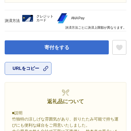
クレジット
ANA Pay
カード
決済方法
決済方法ごとに決済上限額が異なります。
寄付をする
URLをコピー
お気に入
返礼品について
■説明
竹独特の涼しげな雰囲気があり、折りたたみ可能で持ち運
びにも便利な縁台をご用意いたしました。