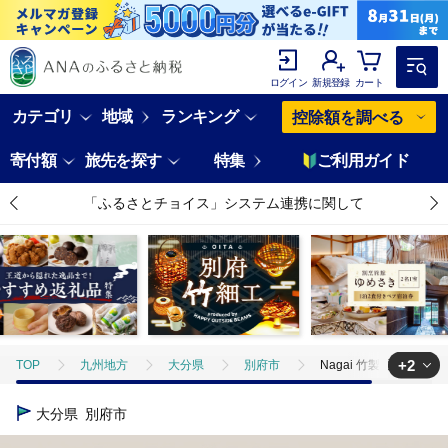
ログイン
新規登録
カート
カテゴリ
地域
ランキング
控除額を調べる
寄付額
旅先を探す
特集
ご利用ガイド
「ふるさとチョイス」システム連携に関して
+2
TOP
九州地方
大分県
別府市
Nagai 竹製縁台ラージ_B
TOP
日用品・雑貨
Nagai 竹製縁台ラージ_B126-007
大分県
別府市
TOP
日用品・雑貨
家具
Nagai 竹製縁台ラージ_B126-007