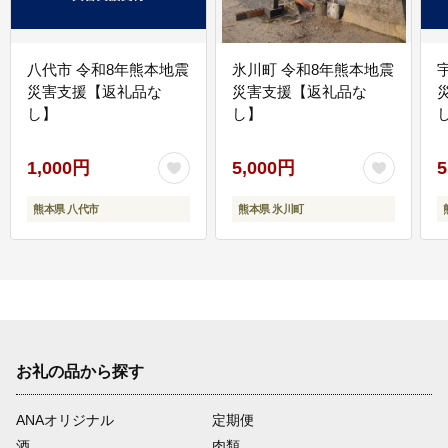
八代市 令和8年熊本地震
氷川町 令和8年熊本地震
災害支援【返礼品な
災害支援【返礼品な
し】
し】
し
1,000円
5,000円
5
熊本県 八代市
熊本県 氷川町
お礼の品から探す
ANAオリジナル
定期便
酒
肉類