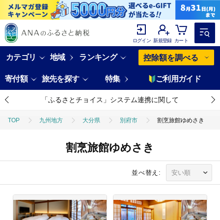
ログイン
新規登録
カート
カテゴリ
地域
ランキング
控除額を調べる
寄付額
旅先を探す
特集
ご利用ガイド
「ふるさとチョイス」システム連携に関して
TOP
九州地方
大分県
別府市
割烹旅館ゆめさき
割烹旅館ゆめさき
並べ替え: