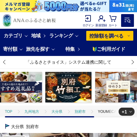
ログイン
新規登録
カート
カテゴリ
地域
ランキング
控除額を調べる
寄付額
旅先を探す
特集
ご利用ガイド
「ふるさとチョイス」システム連携に関して
+1
TOP
九州地方
大分県
別府市
YOUMECAスペシャル
TOP
飲料（酒以外）
ソフトドリンク
コーヒー
YOU
大分県
別府市