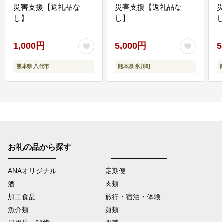
災害支援【返礼品な
災害支援【返礼品な
し】
し】
し
1,000円
5,000円
5
熊本県 八代市
熊本県 氷川町
お礼の品から探す
ANAオリジナル
定期便
酒
肉類
加工食品
旅行・宿泊・体験
魚介類
麺類