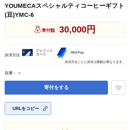
YOUMECAスペシャルティコーヒーギフト
(豆)YMC-6
30,000円
寄付額
クレジット
ANA Pay
カード
決済方法
決済方法ごとに決済上限額が異なります。
在庫：
○
寄付をする
URLをコピー
お気に入