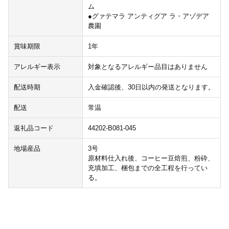
ム
●グァテマラ アンティグア ラ・アゾデア
農園
賞味期限
1年
アレルギー表示
対象となるアレルギー品目はありません
配送時期
入金確認後、30日以内の発送となります。
配送
常温
返礼品コード
44202-B081-045
地場産品
3号
原材料仕入れ後、コーヒー豆焙煎、粉砕、
充填加工、梱包までの全工程を行ってい
る。