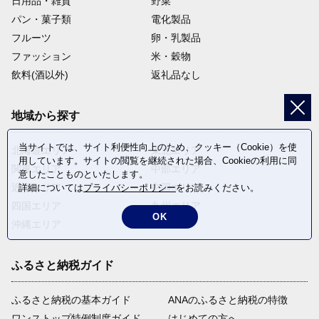
日用品・雑貨
野菜
パン・菓子類
電化製品
フルーツ
卵・乳製品
ファッション
米・穀物
飲料(酒以外)
返礼品なし
地域から探す
当サイトでは、サイト利便性向上のため、クッキー（Cookie）を使
北海道エリア
東北エリア
用しています。サイトの閲覧を継続された場合、Cookieの利用に同
関東エリア
中部エリア
意したことものといたします。
近畿エリア
中国エリア
詳細については
プライバシーポリシー
をお読みください。
四国エリア
九州エリア
OK
沖縄エリア
ふるさと納税ガイド
ふるさと納税の基本ガイド
ANAのふるさと納税の特徴
ワンストップ特例制度ガイド
はじめての方へ