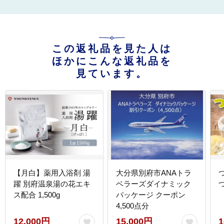
この返礼品を見た人は
ほかにこんな返礼品を
見ています。
【月白】薬用入浴剤 湯
大分県別府市ANAトラ
躍 別府温泉湯の花エキ
ベラーズダイナミック
つ
ス配合 1,500g
パッケージ クーポン
4,500点分
12,000円
15,000円
1