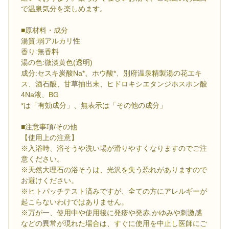
で温泉気分を楽しめます。
■原材料・成分
湯質:弱アルカリ性
香り:無香料
湯の色:微淡黄色(透明)
成分:セスキ炭酸Na*、ホウ酸*、別府温泉精製湯の花エキ
ス、酒石酸、甘草抽出末、ヒドロキシエタンジホスホン酸
4Na液、BG
*は「有効成分」、無表示は「その他の成分」
■注意事項/その他
【使用上の注意】
※入浴時、浴そうや洗い場が滑りやすくなりますのでご注
意ください。
※天然大理石の浴そうは、光沢を失う恐れがありますので
お避けください。
※ヒトパッチテスト済みですが、全ての方にアレルギーが
起こらないわけではありません。
※万が一、使用中や使用後に発疹や発赤,かゆみや刺激感
などの異常が現れた場合は、すぐに使用を中止し医師にご