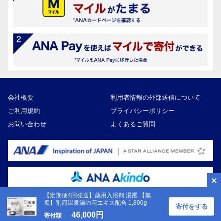
会社概要
利用者情報の外部送信について
ご利用規約
プライバシーポリシー
お問い合わせ
よくあるご質問
【定期便4回発送】薬用入浴剤 湯躍 【無
垢】別府温泉湯の花エキス配合 1,800g
寄付をする
Copyright ©ANA Akindo Co., Ltd
46,000円
寄付額