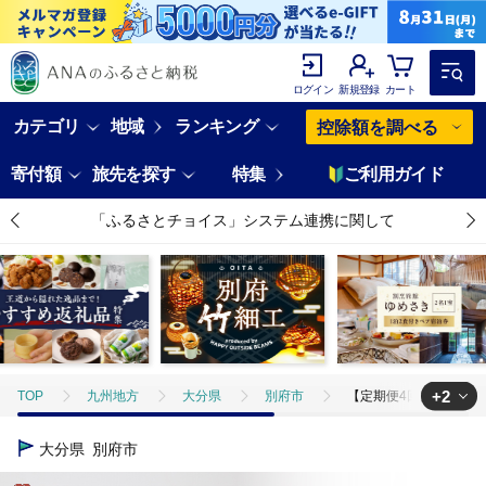
ログイン
新規登録
カート
カテゴリ
地域
ランキング
控除額を調べる
寄付額
旅先を探す
特集
ご利用ガイド
「ふるさとチョイス」システム連携に関して
+2
TOP
九州地方
大分県
別府市
【定期便4回発送】薬用入
TOP
日用品・雑貨
【定期便4回発送】薬用入浴剤 湯躍 【無垢】別府
大分県
別府市
TOP
日用品・雑貨
ほかの雑貨・日用品
【定期便4回発送】薬