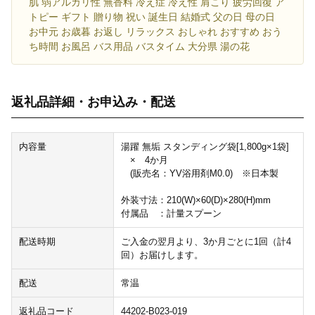
肌 弱アルカリ性 無香料 冷え症 冷え性 肩こり 疲労回復 ア
トピー ギフト 贈り物 祝い 誕生日 結婚式 父の日 母の日
お中元 お歳暮 お返し リラックス おしゃれ おすすめ おう
ち時間 お風呂 バス用品 バスタイム 大分県 湯の花
返礼品詳細・お申込み・配送
内容量
湯躍 無垢 スタンディング袋[1,800g×1袋]
× 4か月
(販売名：YV浴用剤M0.0) ※日本製
外装寸法：210(W)×60(D)×280(H)mm
付属品 ：計量スプーン
配送時期
ご入金の翌月より、3か月ごとに1回（計4
回）お届けします。
配送
常温
返礼品コード
44202-B023-019