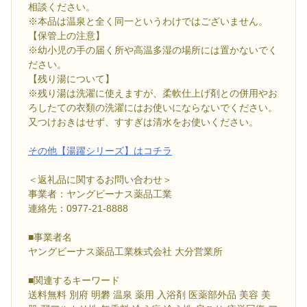
相談ください。
※本品は温泉と全く同一というわけではございません。
【保管上の注意】
※幼小児の手の届く所や高温多湿の場所には置かないでく
ださい。
【残り湯について】
※残り湯は洗濯に使えますが、柔軟仕上げ剤との併用やお
ろしたての衣類の洗濯にはお使いにならないでください。
又つけおきはせず、すすぎは清水をお使いください。
その他【湯躍シリーズ】はコチラ
＜返礼品に関するお問い合わせ＞
事業者：ヤングビーナス薬品工業
連絡先：0977-21-8888
■事業者名
ヤングビーナス薬品工業株式会社 大分営業所
■関連するキーワード
送料無料 別府 明礬 温泉 薬用 入浴剤 医薬部外品 美容 美