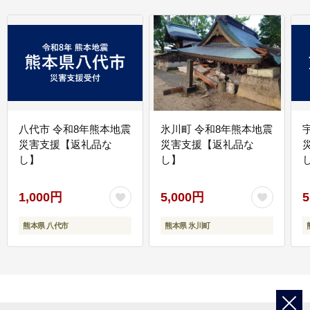
八代市 令和8年熊本地震
氷川町 令和8年熊本地震
災害支援【返礼品な
災害支援【返礼品な
し】
し】
し
1,000円
5,000円
5
熊本県 八代市
熊本県 氷川町