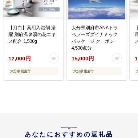
【月白】薬用入浴剤 湯
大分県別府市ANAトラ
躍 別府温泉湯の花エキ
ベラーズダイナミック
ス配合 1,500g
パッケージ クーポン
ス
4,500点分
12,000円
15,000円
1
大分県 別府市
大分県 別府市
あなたにおすすめの返礼品