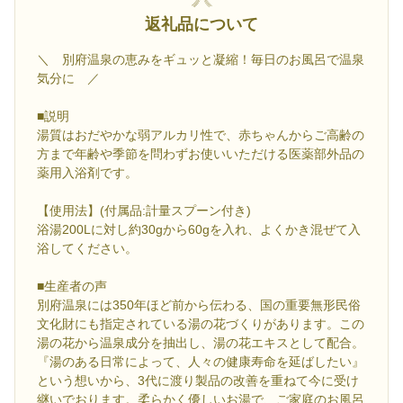
返礼品について
＼ 別府温泉の恵みをギュッと凝縮！毎日のお風呂で温泉
気分に ／
■説明
湯質はおだやかな弱アルカリ性で、赤ちゃんからご高齢の
方まで年齢や季節を問わずお使いいただける医薬部外品の
薬用入浴剤です。
【使用法】(付属品:計量スプーン付き)
浴湯200Lに対し約30gから60gを入れ、よくかき混ぜて入
浴してください。
■生産者の声
別府温泉には350年ほど前から伝わる、国の重要無形民俗
文化財にも指定されている湯の花づくりがあります。この
湯の花から温泉成分を抽出し、湯の花エキスとして配合。
『湯のある日常によって、人々の健康寿命を延ばしたい』
という想いから、3代に渡り製品の改善を重ねて今に受け
継いでおります。柔らかく優しいお湯で、ご家庭のお風呂