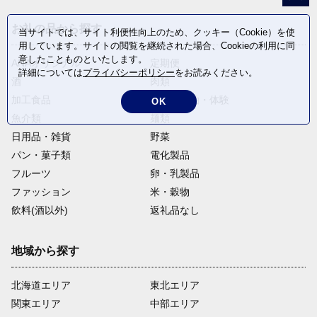
お礼の品から探す
当サイトでは、サイト利便性向上のため、クッキー（Cookie）を使
用しています。サイトの閲覧を継続された場合、Cookieの利用に同
意したことものといたします。
ANAオリジナル
定期便
詳細については
プライバシーポリシー
をお読みください。
酒
肉類
加工食品
旅行・宿泊・体験
OK
魚介類
麺類
日用品・雑貨
野菜
パン・菓子類
電化製品
フルーツ
卵・乳製品
ファッション
米・穀物
飲料(酒以外)
返礼品なし
地域から探す
北海道エリア
東北エリア
関東エリア
中部エリア