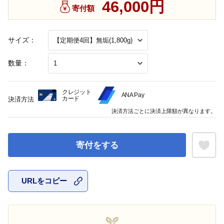
46,000円
寄付額
サイズ：
数量：
クレジット
ANA Pay
カード
決済方法
決済方法ごとに決済上限額が異なります。
寄付をする
URLをコピー
お気に入