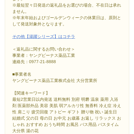
※最短翌々日発送の返礼品をお選びの場合、不在日は承れ
ません。
※年末年始およびゴールデンウィークの休業日は、原則と
して発送対象外となります。
その他【湯躍シリーズ】はコチラ
＜返礼品に関するお問い合わせ＞
事業者：ヤングビーナス薬品工業
連絡先：0977-21-8888
■事業者名
ヤングビーナス薬品工業株式会社 大分営業所
【関連キーワード】
最短2営業日以内発送 送料無料 別府 明礬 温泉 薬用 入浴
剤 医薬部外品 美容 美肌 弱アルカリ性 無香料 冷え症 冷え
性 肩こり 疲労回復 アトピー ギフト 贈り物 祝い 誕生日
結婚式 父の日 母の日 お中元 お歳暮 お返し リラックス お
しゃれ おすすめ おうち時間 お風呂 バス用品 バスタイム
大分県 湯の花