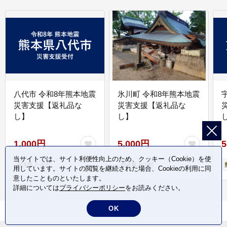
八代市 令和8年熊本地震
氷川町 令和8年熊本地震
災害支援【返礼品な
災害支援【返礼品な
し】
し】
し
1,000円
5,000円
5
当サイトでは、サイト利便性向上のため、クッキー（Cookie）を使
熊本県 八代市
熊本県 氷川町
用しています。サイトの閲覧を継続された場合、Cookieの利用に同
意したことものといたします。
詳細については
プライバシーポリシー
をお読みください。
OK