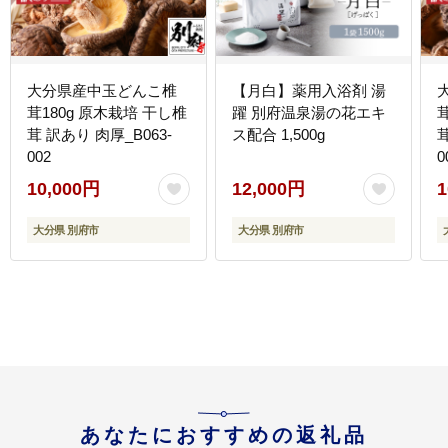
大分県産中玉どんこ椎
【月白】薬用入浴剤 湯
茸180g 原木栽培 干し椎
躍 別府温泉湯の花エキ
茸 訳あり 肉厚_B063-
ス配合 1,500g
茸
002
0
10,000円
12,000円
1
大分県 別府市
大分県 別府市
あなたにおすすめの返礼品