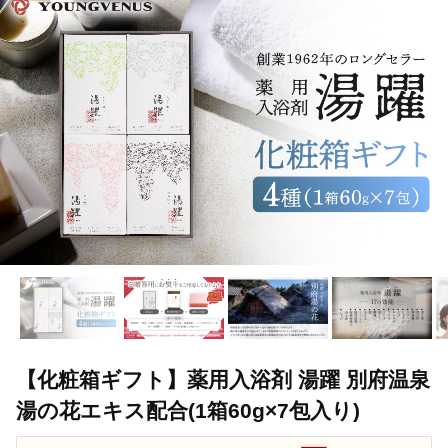
TOP
日用品・雑貨
ほかの雑貨・日用品
【化粧箱ギフト】薬用
【化粧箱ギフト】薬用入浴剤 湯躍 別府温泉
湯の花エキス配合(1箱60g×7包入り)