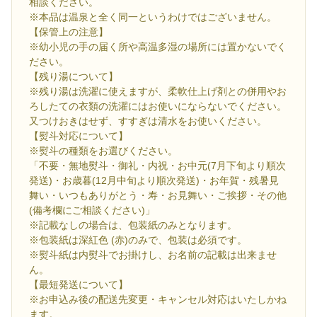
相談ください。
※本品は温泉と全く同一というわけではございません。
【保管上の注意】
※幼小児の手の届く所や高温多湿の場所には置かないでく
ださい。
【残り湯について】
※残り湯は洗濯に使えますが、柔軟仕上げ剤との併用やお
ろしたての衣類の洗濯にはお使いにならないでください。
又つけおきはせず、すすぎは清水をお使いください。
【熨斗対応について】
※熨斗の種類をお選びください。
「不要・無地熨斗・御礼・内祝・お中元(7月下旬より順次
発送)・お歳暮(12月中旬より順次発送)・お年賀・残暑見
舞い・いつもありがとう・寿・お見舞い・ご挨拶・その他
(備考欄にご相談ください)」
※記載なしの場合は、包装紙のみとなります。
※包装紙は深紅色 (赤)のみで、包装は必須です。
※熨斗紙は内熨斗でお掛けし、お名前の記載は出来ませ
ん。
【最短発送について】
※お申込み後の配送先変更・キャンセル対応はいたしかね
ます。