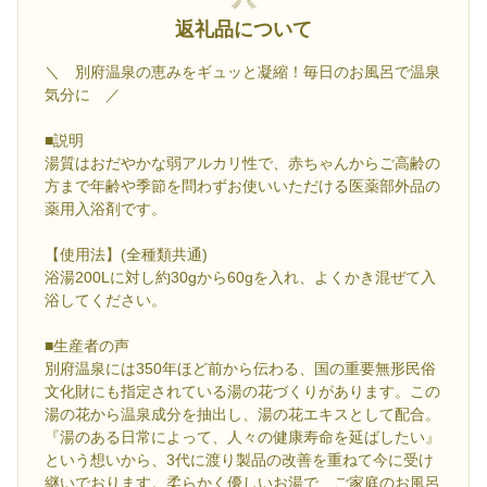
返礼品について
＼ 別府温泉の恵みをギュッと凝縮！毎日のお風呂で温泉
気分に ／
■説明
湯質はおだやかな弱アルカリ性で、赤ちゃんからご高齢の
方まで年齢や季節を問わずお使いいただける医薬部外品の
薬用入浴剤です。
【使用法】(全種類共通)
浴湯200Lに対し約30gから60gを入れ、よくかき混ぜて入
浴してください。
■生産者の声
別府温泉には350年ほど前から伝わる、国の重要無形民俗
文化財にも指定されている湯の花づくりがあります。この
湯の花から温泉成分を抽出し、湯の花エキスとして配合。
『湯のある日常によって、人々の健康寿命を延ばしたい』
という想いから、3代に渡り製品の改善を重ねて今に受け
継いでおります。柔らかく優しいお湯で、ご家庭のお風呂