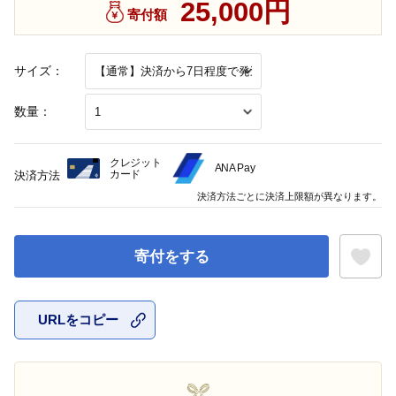
25,000円
寄付額
サイズ：
数量：
クレジット
ANA Pay
カード
決済方法
決済方法ごとに決済上限額が異なります。
寄付をする
URLをコピー
お気に入