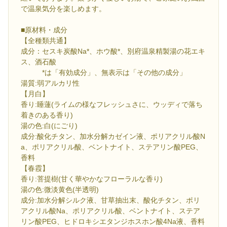
で温泉気分を楽しめます。
■原材料・成分
【全種類共通】
成分：セスキ炭酸Na*、ホウ酸*、別府温泉精製湯の花エキ
ス、酒石酸
*は「有効成分」、無表示は「その他の成分」
湯質:弱アルカリ性
【月白】
香り:睡蓮(ライムの様なフレッシュさに、ウッディで落ち
着きのある香り)
湯の色:白(にごり)
成分:酸化チタン、加水分解カゼイン液、ポリアクリル酸N
a、ポリアクリル酸、ベントナイト、ステアリン酸PEG、
香料
【春霞】
香り:菩提樹(甘く華やかなフローラルな香り)
湯の色:微淡黄色(半透明)
成分:加水分解シルク液、甘草抽出末、酸化チタン、ポリ
アクリル酸Na、ポリアクリル酸、ベントナイト、ステア
リン酸PEG、ヒドロキシエタンジホスホン酸4Na液、香料