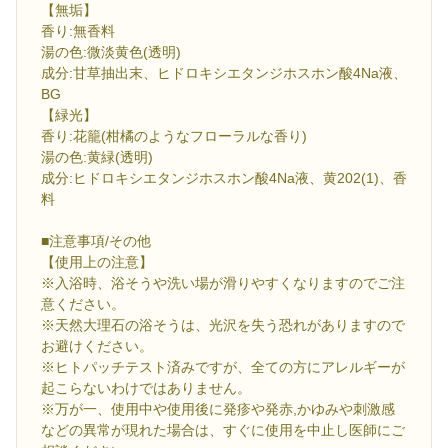
【無垢】
香り:無香料
湯の色:微淡黄色(透明)
成分:甘草抽出末、ヒドロキシエタンジホスホン酸4Na液、
BG
【緑光】
香り:花籠(柑橘のようなフローラルな香り)
湯の色:黄緑(透明)
成分:ヒドロキシエタンジホスホン酸4Na液、黄202(1)、香
料
■注意事項/その他
【使用上の注意】
※入浴時、浴そうや洗い場が滑りやすくなりますのでご注
意ください。
※天然大理石の浴そうは、光沢を失う恐れがありますので
お避けください。
※ヒトパッチテスト済みですが、全ての方にアレルギーが
起こらないわけではありません。
※万が一、使用中や使用後に発疹や発赤,かゆみや刺激感
などの異常が現れた場合は、すぐに使用を中止し医師にご