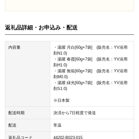
返礼品詳細・お申込み・配送
内容量
・湯躍 月白[60g×7袋] (販売名：YV浴用
剤N1.0)
・湯躍 春霞[60g×7袋] (販売名：YV浴用
剤H1.0)
・湯躍 無垢[60g×7袋] (販売名：YV浴用
剤M0.0)
・湯躍 緑光[60g×7袋] (販売名：YV浴用
剤S1.0)
※日本製
配送時期
決済から7日程度で発送
配送
常温
返礼品コード
44202-B023-015