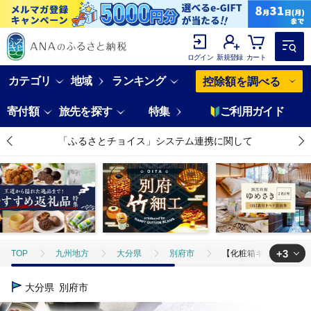
ログイン
新規登録
カート
カテゴリ
地域
ランキング
控除額を調べる
寄付額
旅先を探す
特集
ご利用ガイド
「ふるさとチョイス」システム連携に関して
+3
TOP
九州地方
大分県
別府市
【化粧箱ギフト】薬用入浴
TOP
日用品・雑貨
【化粧箱ギフト】薬用入浴剤 湯躍 別府温泉湯の花
大分県
別府市
TOP
日用品・雑貨
美容雑貨
【化粧箱ギフト】薬用入浴剤 湯躍