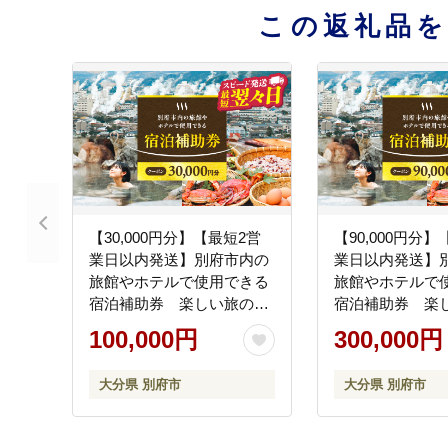
この返礼品
【30,000円分】【最短2営
【90,000円分
業日以内発送】別府市内の
業日以内発送】
旅館やホテルで使用できる
旅館やホテルで
宿泊補助券 楽しい旅の思
宿泊補助券 楽
い出を！ 宿泊券 大分県 別
い出を！ 宿泊券 
100,000円
300,000円
府市 3000円 15000円 3万円
府市 3000円 15
9万円 15万円 30万円 ホテ
9万円 15万円 3
大分県 別府市
大分県 別府市
ル 旅館 温泉 旅行 観光 トラ
ル 旅館 温泉 旅
ベル 宿泊補助券 チケット
ベル 宿泊補助券
クーポン 宿泊 お泊り 別府
クーポン 宿泊 お