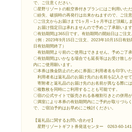
で、ご注意ください。
〇星野リゾートの航空券付きプランにはご利用いた
〇紛失、破損時の再発行は出来かねますので、ご注
〇ご注文からお届けまで1ヶ月～1ヶ月半ほど頂戴し
お届け指定日は承れませんので予めご了承願いま
〇有効期間は365日です。有効期間の開始日はご注文よ
（例：2023年9月15日ご注文、2023年10月15日有効
日有効期間終了）
有効期間より前のご使用はできません。予めご了承
〇有効期間はいかなる場合でも延長等はお受け致し
内にご使用願います。
〇本券は換金防止のために券面に利用者名を印字い
利用者名は返礼品のお届け先のお名前を記入させて
寄附者と返礼品のお届け先のお名前が異なる際には
〇複数枚を同時にご利用することも可能です。
〇宿の公式サイトで販売される各種割引きとの併用
〇満室により本券の有効期間内にご予約が取りづら
で、ご宿泊予約はお早めにご検討ください。
【返礼品に関するお問い合わせ】
星野リゾートギフト券発送センター 0263-60-141