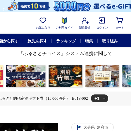
お気に入り
ご利用ガイド
新規登録
ログイン
カート
額から探す
旅先を探す
ランキング
特集
取り組み
「ふるさとチョイス」システム連携に関して
+1
るさと納税宿泊ギフト券（15,000円分）_B018-002
と納税宿泊ギフト券（15,000円分）_B018-002
大分県
別府市