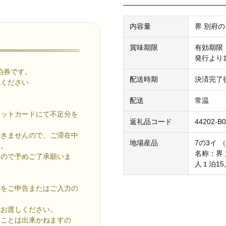
内容量
界 別府の
賞味期限
有効期限
発行より
宿泊券です。
配送時期
決済完了
認ください
配送
常温
ジットカードにて不足分を
返礼品コード
44202-B0
できませんので、ご滞在中
地場産品
7の3イ 
い。
名称：界 
んので予めご了承願いま
人１泊15,
号をご申告またはご入力の
お渡しください。
ることは出来かねますの