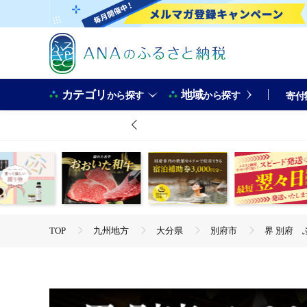
カテゴリ
地域
から探す
から探す
寄付
TOP
九州地方
大分県
別府市
界 別府 ふ
TOP
旅行・宿泊・体験
宿泊券
界 別府 ふるさ