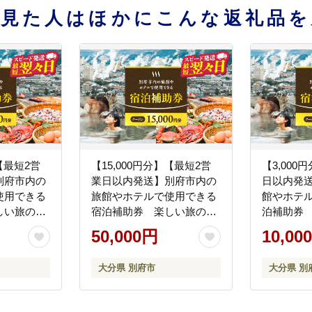
を見た人はほかにこんな返礼品を
】【最短2営
【15,000円分】【最短2営
【3,000
別府市内の
業日以内発送】別府市内の
日以内発
使用できる
旅館やホテルで使用できる
館やホテ
しい旅の思
宿泊補助券 楽しい旅の思
泊補助券
大分県 別
い出を！ 宿泊券 大分県 別
出を！ 宿
50,000円
10,00
000円 3万円
府市 3000円 15000円 3万円
市 3000円 
0万円 ホテ
9万円 15万円 30万円 ホテ
万円 15万
大分県 別府市
大分県 別
行 観光 トラ
ル 旅館 温泉 旅行 観光 トラ
旅館 温泉
 チケット
ベル 宿泊補助券 チケット
ル 宿泊補
泊り 別府
クーポン 宿泊 お泊り 別府
ーポン 宿