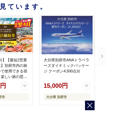
見ています。
円分】【最短2営業
大分県別府市ANAトラベラ
送】別府市内の旅
ーズダイナミックパッケー
ルで使用できる宿
ジ クーポン4,500点分
 楽しい旅の思い
泊券 大分県 別府
0円
15,000円
15000円 3万円 9
円 30万円 ホテル
府市
大分県 別府市
 旅行 観光 トラベ
助券 チケット ク
泊 お泊り 別府温