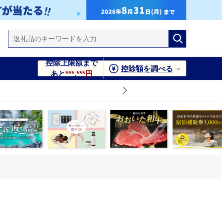
控除上限額まで
控除額を調べる
あと
***,***円