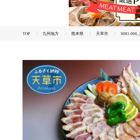
TOP
九州地方
熊本県
天草市
S081-
TOP
肉
S081-006_地鶏天草大王 バラエティセット
TOP
肉
鶏肉
S081-006_地鶏天草大王 バラ
TOP
肉
鶏肉
ほかの鶏肉
S081-006