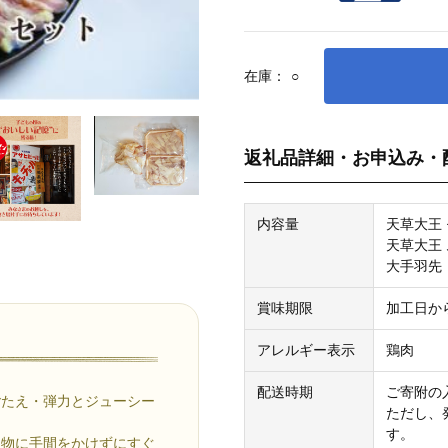
在庫：
○
返礼品詳細・お申込み・
内容量
天草大王 
天草大王 
大手羽先
賞味期限
加工日か
アレルギー表示
鶏肉
配送時期
ご寄附の
ごたえ・弾力とジューシー
ただし、
す。
め物に手間をかけずにすぐ