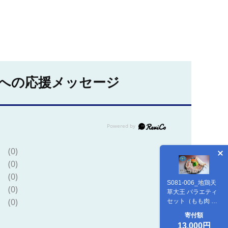
への応援メッセージ
(0)
(0)
(0)
S081-006_地鶏天
(0)
草大王 バラエティ
(0)
セット（もも肉 ム
ネ肉 大手羽）
寄付額
13,000円