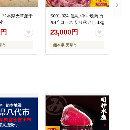
01A_熊本県天草産干
S001-024_黒毛和牛 焼肉 カ
枚
ルビ ロース 切り落とし 1kg
0円
23,000円
草市
熊本県 天草市