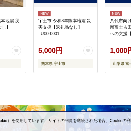
熊本地震 災
宇土市 令和8年熊本地震 災
八代市向け
なし】
害支援【返礼品なし】
県富士吉
_U00-0001
への支援
5,000円
1,000
熊本県 宇土市
山梨県 富
kie）を使用しています。サイトの閲覧を継続された場合、Cookie
。