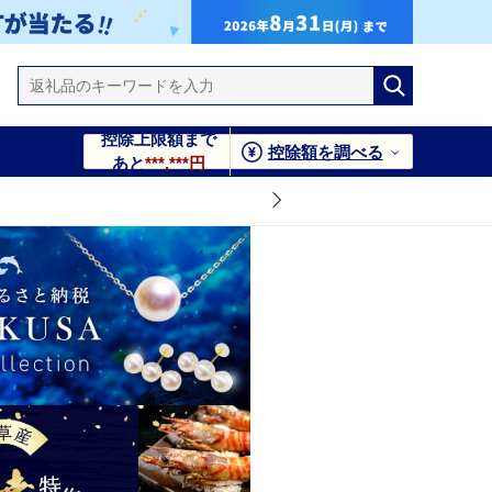
控除上限額まで
控除額を調べる
あと
***,***円