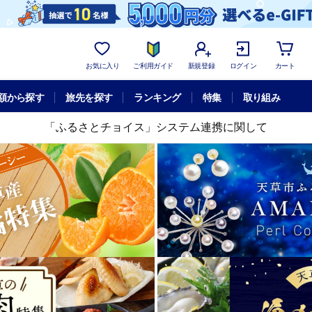
お気に入り
ご利用ガイド
新規登録
ログイン
カート
額から探す
旅先を探す
ランキング
特集
取り組み
「ふるさとチョイス」システム連携に関して