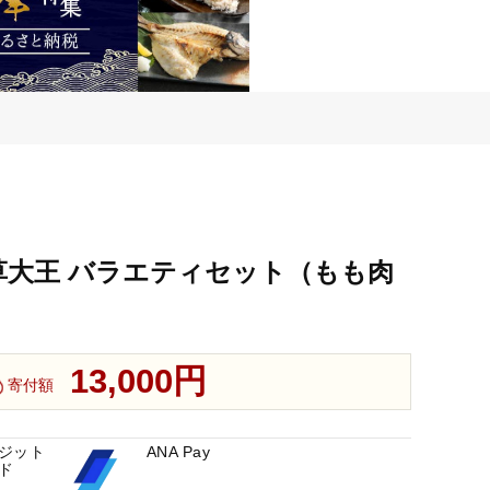
鶏天草大王 バラエティセット（もも肉
13,000円
寄付額
ジット
ANA Pay
ド