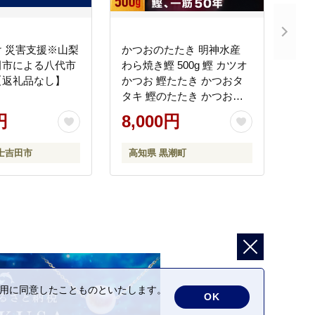
 災害支援※山梨
かつおのたたき 明神水産
田市による八代市
わら焼き鰹 500g 鰹 カツオ
【返礼品なし】
かつお 鰹たたき かつおタ
タキ 鰹のたたき かつおの
タタキ 藁焼き わら焼き 魚
円
8,000円
さかな 海鮮 刺身 お刺身 冷
凍 ご家庭用 グルメ 特産品
士吉田市
高知県 黒潮町
ご当地 本場 高知 黒潮町 ギ
フト 贈答品 人気 返礼品 ふ
るさと納税 魚介類 高知県
産 土佐名物 高知県 高評価
食卓 ご飯のお供 父の日 ギ
フト プレゼント[1669]
の利用に同意したことものといたします。
OK