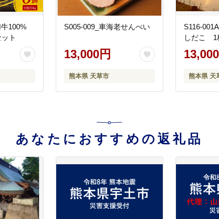
和牛100%
S005-009_車海老せんべい
S116-0
セット
しだこ 1
13,000円
13,00
熊本県 天草市
熊本県 天
あなたにおすすめの返礼品