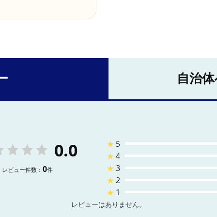
ー
自治体
★
5
0.0
★
4
★
3
0
レビュー件数：
件
★
2
★
1
レビューはありません。