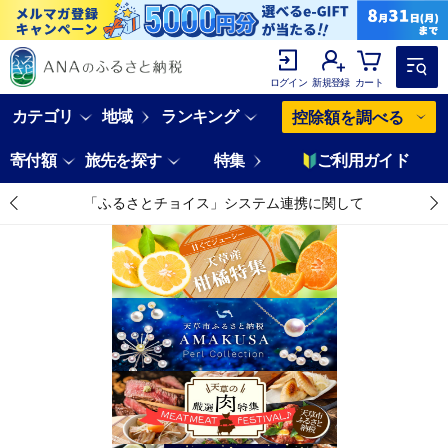
ログイン
新規登録
カート
カテゴリ
地域
ランキング
控除額を調べる
寄付額
旅先を探す
特集
ご利用ガイド
「ふるさとチョイス」システム連携に関して