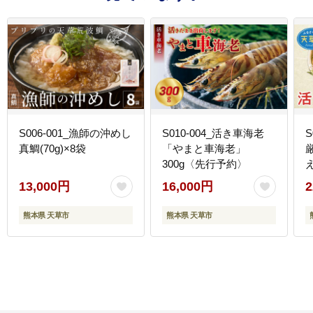
S006-001_漁師の沖めし
S010-004_活き車海老
S
真鯛(70g)×8袋
「やまと車海老」
300g〈先行予約〉
13,000円
16,000円
2
熊本県 天草市
熊本県 天草市