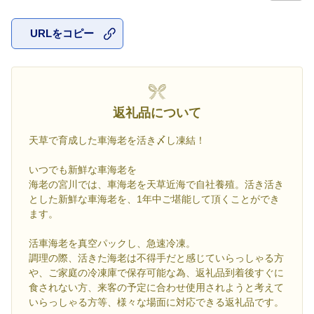
URLをコピー
お気に入
返礼品について
天草で育成した車海老を活き〆し凍結！
いつでも新鮮な車海老を
海老の宮川では、車海老を天草近海で自社養殖。活き活き
とした新鮮な車海老を、1年中ご堪能して頂くことができ
ます。
活車海老を真空パックし、急速冷凍。
調理の際、活きた海老は不得手だと感じていらっしゃる方
や、ご家庭の冷凍庫で保存可能な為、返礼品到着後すぐに
食されない方、来客の予定に合わせ使用されようと考えて
いらっしゃる方等、様々な場面に対応できる返礼品です。