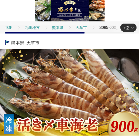
+2
TOP
九州地方
熊本県
天草市
S065-003_活き〆冷凍車
TOP
魚介類
S065-003_活き〆冷凍車海老 900g (400g×1パック・5
熊本県
天草市
TOP
魚介類
えび
S065-003_活き〆冷凍車海老 900g (400