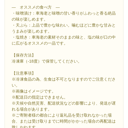
― オススメの食べ方 ―
・味噌漬け：車海老と味噌の甘い香りがふわっと香る絶品
の味が楽しめます。
・天ぷら：上品で豊かな味わい。噛むほどに豊かな甘みと
うまみが楽しめます。
・塩焼き：車海老の素材そのままの味と、塩の味が口の中
に広がるオススメの一品です。
【保存方法】
冷凍庫（-18度）で保管してください。
【注意事項】
※冷凍食品の為、生食は不可となりますのでご注意くださ
い。
※画像はイメージです。
※配送日の指定はできません。
※天候や自然災害、配送状況などの影響により、発送が遅
れる場合があります。
※ご寄附者様の都合により返礼品を受け取れなかった場
合、または受け取りまでに時間がかかった場合の再配送は
致しかねます。