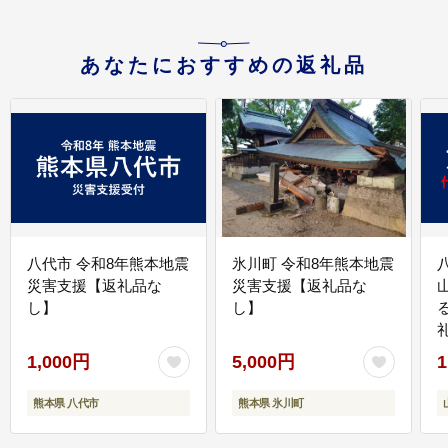
あなたにおすすめの返礼品
八代市 令和8年熊本地震
氷川町 令和8年熊本地震
災害支援【返礼品な
災害支援【返礼品な
し】
し】
1,000円
5,000円
1
熊本県 八代市
熊本県 氷川町