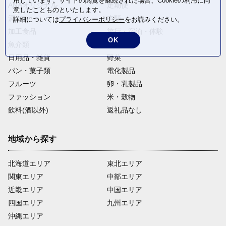
用しています。サイトの閲覧を継続された場合、Cookieの利用に同
ANAオリジナル
定期便
意したことものといたします。
酒
肉類
詳細については
プライバシーポリシー
をお読みください。
加工食品
旅行・宿泊・体験
OK
魚介類
麺類
日用品・雑貨
野菜
パン・菓子類
電化製品
フルーツ
卵・乳製品
ファッション
米・穀物
飲料(酒以外)
返礼品なし
地域から探す
北海道エリア
東北エリア
関東エリア
中部エリア
近畿エリア
中国エリア
四国エリア
九州エリア
沖縄エリア