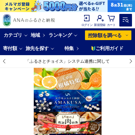
ログイン
新規登録
カート
カテゴリ
地域
ランキング
控除額を調べる
寄付額
旅先を探す
特集
ご利用ガイド
「ふるさとチョイス」システム連携に関して