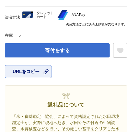
クレジット
ANA Pay
カード
決済方法
決済方法ごとに決済上限額が異なります。
在庫：
○
寄付をする
URLをコピー
お気に入
返礼品について
「米・食味鑑定士協会」によって資格認定された水田環境
鑑定士が、実際に現地へ赴き、水田やその付近の生物調
査、水質検査などを行い、その厳しい基準をクリアした水