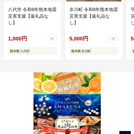
八代市 令和8年熊本地震
氷川町 令和8年熊本地震
災害支援【返礼品な
災害支援【返礼品な
し】
し】
し
1,000円
5,000円
5
熊本県 八代市
熊本県 氷川町