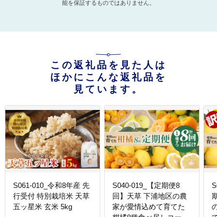
能を保証するものではありません。
この返礼品を見た人は
ほかにこんな返礼品を
見ています。
S061-010_令和8年産 先
S040-019_【定期便8
S
行受付 特別栽培米 天草
回】天草 下浦地区の農
五ッ星米 玄米 5kg
家が愛情込めて育てた