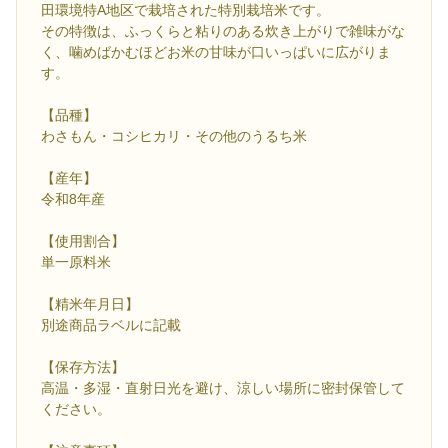
田環境特A地区で栽培された特別栽培米です。
その特徴は、ふっくらと粘りのある炊き上がりで雑味がな
く、噛めばかむほどお米の甘味が口いっぱいに広がりま
す。
【品種】
わさもん・コシヒカリ・その他のうるち米
【産年】
令和8年産
【使用割合】
単一原料米
【精米年月日】
別途商品ラベルに記載
【保存方法】
高温・多湿・直射日光を避け、涼しい場所に密封保管して
ください。