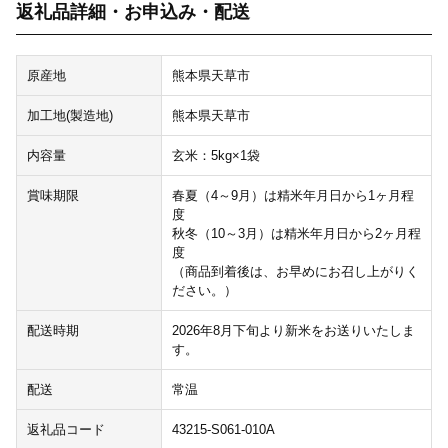
返礼品詳細・お申込み・配送
原産地
熊本県天草市
加工地(製造地)
熊本県天草市
内容量
玄米：5kg×1袋
賞味期限
春夏（4～9月）は精米年月日から1ヶ月程
度
秋冬（10～3月）は精米年月日から2ヶ月程
度
（商品到着後は、お早めにお召し上がりく
ださい。）
配送時期
2026年8月下旬より新米をお送りいたしま
す。
配送
常温
返礼品コード
43215-S061-010A