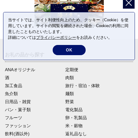
当サイトでは、サイト利便性向上のため、クッキー（Cookie）を使
用しています。サイトの閲覧を継続された場合、Cookieの利用に同
意したことものといたします。
詳細については
プライバシーポリシー
をお読みください。
OK
お礼の品から探す
ANAオリジナル
定期便
酒
肉類
加工食品
旅行・宿泊・体験
魚介類
麺類
日用品・雑貨
野菜
パン・菓子類
電化製品
フルーツ
卵・乳製品
ファッション
米・穀物
飲料(酒以外)
返礼品なし