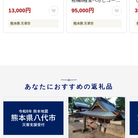
柑橘8種食べ尽しコース
〈先行予約〉
13,000円
95,000円
3
熊本県 天草市
熊本県 天草市
あなたにおすすめの返礼品