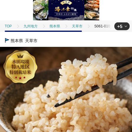
+5
TOP
九州地方
熊本県
天草市
S061-010_令和8年産
TOP
米・穀物
S061-010_令和8年産 先行受付 特別栽培米 天草五ッ
熊本県
天草市
TOP
米・穀物
米
S061-010_令和8年産 先行受付 特別栽培米
TOP
米・穀物
米
玄米
S061-010_令和8年産 先行受
TOP
米・穀物
米
コシヒカリ
S061-010_令和8年産
TOP
米・穀物
米
ほかの米
S061-010_令和8年産 