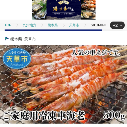
+2
TOP
九州地方
熊本県
天草市
S010-060_ご家庭用冷
TOP
魚介類
S010-060_ご家庭用冷凍車海老500g
熊本県
天草市
TOP
魚介類
えび
S010-060_ご家庭用冷凍車海老500g