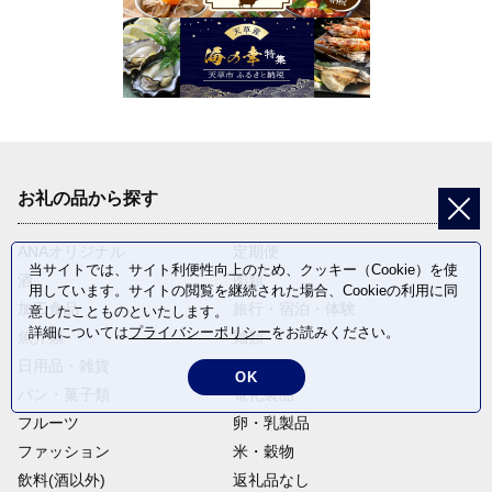
お礼の品から探す
ANAオリジナル
定期便
当サイトでは、サイト利便性向上のため、クッキー（Cookie）を使
酒
肉類
用しています。サイトの閲覧を継続された場合、Cookieの利用に同
加工食品
旅行・宿泊・体験
意したことものといたします。
詳細については
プライバシーポリシー
をお読みください。
魚介類
麺類
日用品・雑貨
野菜
OK
パン・菓子類
電化製品
フルーツ
卵・乳製品
ファッション
米・穀物
飲料(酒以外)
返礼品なし