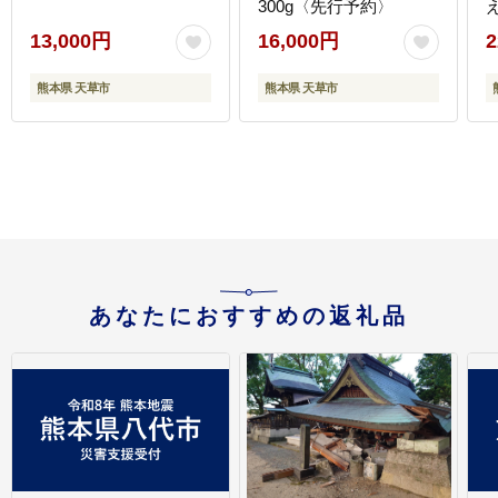
300g〈先行予約〉
13,000円
16,000円
2
熊本県 天草市
熊本県 天草市
あなたにおすすめの返礼品