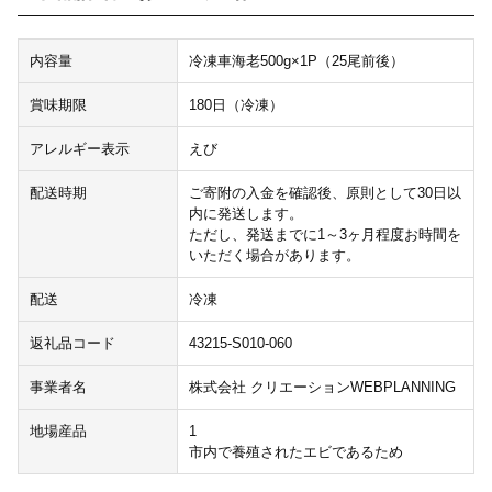
内容量
冷凍車海老500g×1P（25尾前後）
賞味期限
180日（冷凍）
アレルギー表示
えび
配送時期
ご寄附の入金を確認後、原則として30日以
内に発送します。
ただし、発送までに1～3ヶ月程度お時間を
いただく場合があります。
配送
冷凍
返礼品コード
43215-S010-060
事業者名
株式会社 クリエーションWEBPLANNING
地場産品
1
市内で養殖されたエビであるため