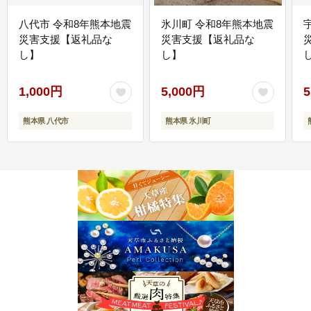
八代市 令和8年熊本地震
氷川町 令和8年熊本地震
災害支援【返礼品な
災害支援【返礼品な
し】
し】
し
1,000円
5,000円
5
熊本県 八代市
熊本県 氷川町