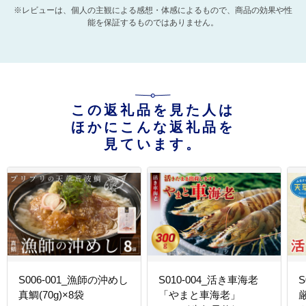
※レビューは、個人の主観による感想・体感によるもので、商品の効果や性
能を保証するものではありません。
この返礼品を見た人は
ほかにこんな返礼品を
見ています。
S006-001_漁師の沖めし
S010-004_活き車海老
S
真鯛(70g)×8袋
「やまと車海老」