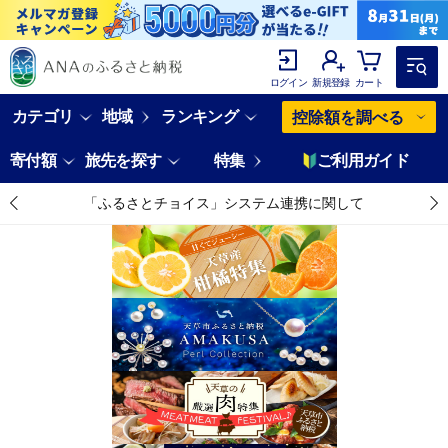
ログイン
新規登録
カート
カテゴリ
地域
ランキング
控除額を調べる
寄付額
旅先を探す
特集
ご利用ガイド
「ふるさとチョイス」システム連携に関して