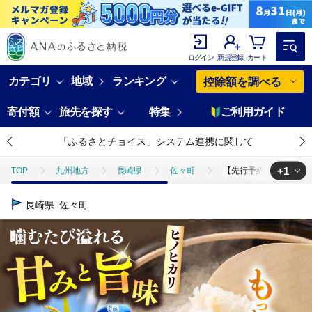
ログイン
新規登録
カート
カテゴリ
地域
ランキング
控除額を調べる
寄付額
旅先を探す
特集
ご利用ガイド
「ふるさとチョイス」システム連携に関して
+1
TOP
九州地方
長崎県
佐々町
【先行予約】R8年度産 
TOP
米・穀物
【先行予約】R8年度産 「噛めば噛むほど甘みと旨味」兵
長崎県
佐々町