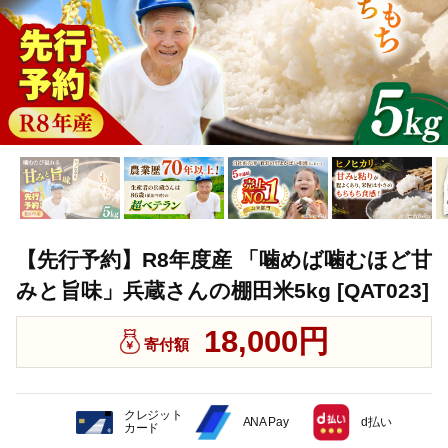
【先行予約】R8年度産 「噛めば噛むほど甘
みと旨味」兵蔵さんの棚田米5kg [QAT023]
18,000円
寄付額
クレジット
ANA Pay
d払い
カード