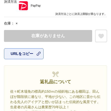
決済方法
PayPay
決済方法ごとに決済上限額が異なります。
在庫：
×
在庫がありません
URLをコピー
お気に入
返礼品について
佐々町木場免の標高約150ｍの傾斜地にある棚田は、田ん
ぼが階段状に連なり、平地が少ない、この地区に昔から伝
わる先人のアイデアと想いが詰まった伝統的な風景です。
生産者の兵蔵さんは農業歴70年以上！