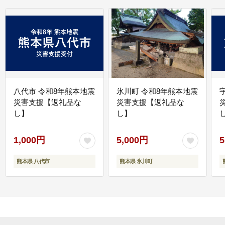
八代市 令和8年熊本地震
氷川町 令和8年熊本地震
災害支援【返礼品な
災害支援【返礼品な
し】
し】
し
1,000円
5,000円
5
熊本県 八代市
熊本県 氷川町