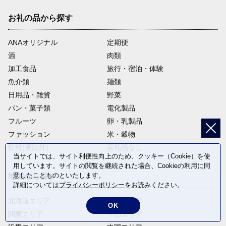
お礼の品から探す
ANAオリジナル
定期便
酒
肉類
加工食品
旅行・宿泊・体験
魚介類
麺類
日用品・雑貨
野菜
パン・菓子類
電化製品
フルーツ
卵・乳製品
ファッション
米・穀物
飲料(酒以外)
返礼品なし
当サイトでは、サイト利便性向上のため、クッキー（Cookie）を使
用しています。サイトの閲覧を継続された場合、Cookieの利用に同
意したことものといたします。
地域から探す
詳細については
プライバシーポリシー
をお読みください。
北海道エリア
東北エリア
OK
関東エリア
中部エリア