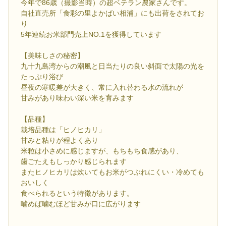
今年で86歳（撮影当時）の超ベテラン農家さんです。
自社直売所「食彩の里よかばい相浦」にも出荷をされてお
り
5年連続お米部門売上NO.1を獲得しています
【美味しさの秘密】
九十九島湾からの潮風と日当たりの良い斜面で太陽の光を
たっぷり浴び
昼夜の寒暖差が大きく、常に入れ替わる水の流れが
甘みがあり味わい深い米を育みます
【品種】
栽培品種は「ヒノヒカリ」
甘みと粘りが程よくあり
米粒は小さめに感じますが、もちもち食感があり、
歯ごたえもしっかり感じられます
またヒノヒカリは炊いてもお米がつぶれにくい・冷めても
おいしく
食べられるという特徴があります。
噛めば噛むほど甘みが口に広がります