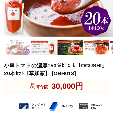
小串トマトの濃厚150％ﾋﾟｭｰﾚ「OGUSHI」
20本ｾｯﾄ【草加家】 [OBH013]
30,000円
寄付額
クレジット
Amazon
ANA Pay
カード
Pay