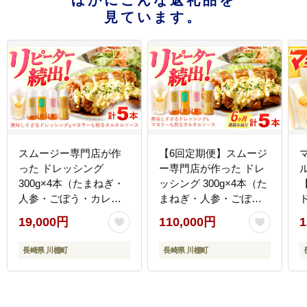
ほかにこんな返礼品を
見ています。
スムージー専門店が作
【6回定期便】スムージ
った ドレッシング
ー専門店が作った ドレ
300g×4本（たまねぎ・
ッシング 300g×4本（た
人参・ごぼう・カレ
まねぎ・人参・ごぼ
ド
ー）＆タルタルソース
う・カレー）＆タルタ
19,000円
110,000円
1
300gパウチ【ビタミ
ルソース 300gパウチ
ン・スタンド】
【ビタミン・スタン
長崎県 川棚町
長崎県 川棚町
[OAK026]
ド】 [OAK031]