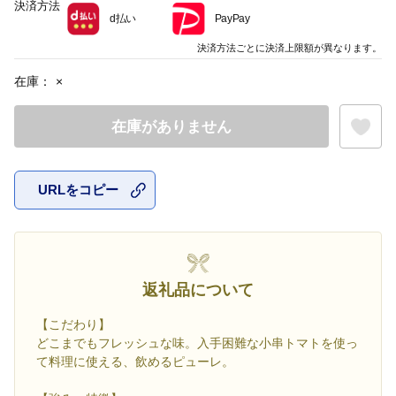
決済方法
d払い
PayPay
決済方法ごとに決済上限額が異なります。
在庫：
×
在庫がありません
URLをコピー
お気に入
返礼品について
【こだわり】
どこまでもフレッシュな味。入手困難な小串トマトを使っ
て料理に使える、飲めるピューレ。