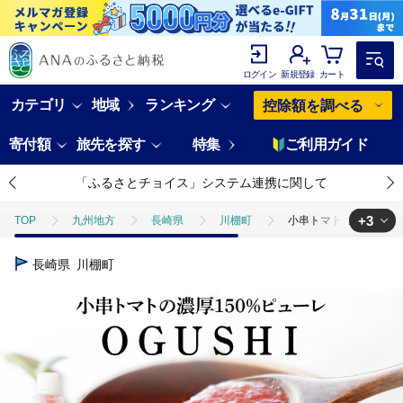
ログイン
新規登録
カート
カテゴリ
地域
ランキング
控除額を調べる
寄付額
旅先を探す
特集
ご利用ガイド
「ふるさとチョイス」システム連携に関して
+3
TOP
九州地方
長崎県
川棚町
小串トマトの濃厚150％ﾋﾟ
TOP
加工食品
小串トマトの濃厚150％ﾋﾟｭｰﾚ「OGUSHI」20本ｾｯﾄ【
長崎県
川棚町
TOP
加工食品
調味料
小串トマトの濃厚150％ﾋﾟｭｰﾚ「OGUSH
TOP
加工食品
調味料
ほかの調味料
小串トマトの濃厚15