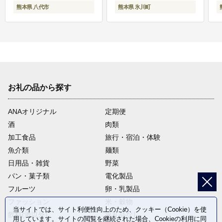
熊本県 八代市
熊本県 氷川町
お礼の品から探す
ANAオリジナル
定期便
酒
肉類
加工食品
旅行・宿泊・体験
魚介類
麺類
日用品・雑貨
野菜
パン・菓子類
電化製品
フルーツ
卵・乳製品
ファッション
米・穀物
当サイトでは、サイト利便性向上のため、クッキー（Cookie）を使
飲料(酒以外)
返礼品なし
用しています。サイトの閲覧を継続された場合、Cookieの利用に同