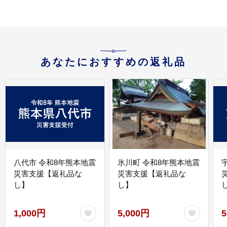
あなたにおすすめの返礼品
八代市 令和8年熊本地震
氷川町 令和8年熊本地震
災害支援【返礼品な
災害支援【返礼品な
し】
し】
し
1,000円
5,000円
5