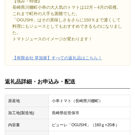
【強み・特徴】
長崎県川棚町小串の大人気のトマトは12月～4月の収穫。
これまで町外の入手も困難でした。
「OGUSHI」はその美味しさをさらに150％まで濃くして
料理にもジュースとしてもおすすめできるものになりまし
た。
トマトジュースのイメージが変わります！
【有限会社 草加家】すべての返礼品はこちら！
返礼品詳細・お申込み・配送
原産地
小串トマト（長崎県川棚町）
加工地(製造地)
長崎県佐世保市
内容量
ピューレ「OGUSHI」（160ｇ×20本）